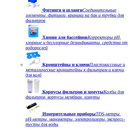
Фитинги и шланги
Соединительные
элементы, фитинги, краники на бак и трубки для
фильтров
Химия для бассейнов
Корректоры рН,
хлорные и бесхлорные дезинфиканты, средства от
водорослей
Кронштейны и ключи
Пластмассовые и
металлические кронштейны к фильтрам и ключи
для колб
Корпусы фильтров и хомуты
Колбы для
фильтров, корпусы мембран, хомуты
Измерительные приборы
TDS-метры,
рН-метры, манометры, электролизеры, экспресс-
тесты для воды