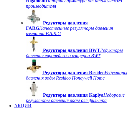
Rigamonti
Запорная арматура от итальянского
производителя
Редукторы давления
FARG
Качественные регуляторы давления
компании F.A.R.G
Редукторы давления BWT
Редукторы
давления европейского концерна BWT
Редукторы давления Resideo
Редукторы
давления воды Resideo Honeywell Home
Редукторы давления Kaplya
Недорогие
регуляторы давления воды для фильтра
АКЦИИ