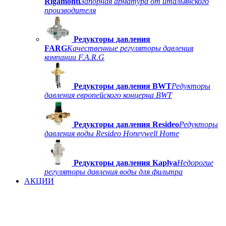
Rigamonti
Запорная арматура от итальянского
производителя
Редукторы давления
FARG
Качественные регуляторы давления
компании F.A.R.G
Редукторы давления BWT
Редукторы
давления европейского концерна BWT
Редукторы давления Resideo
Редукторы
давления воды Resideo Honeywell Home
Редукторы давления Kaplya
Недорогие
регуляторы давления воды для фильтра
АКЦИИ