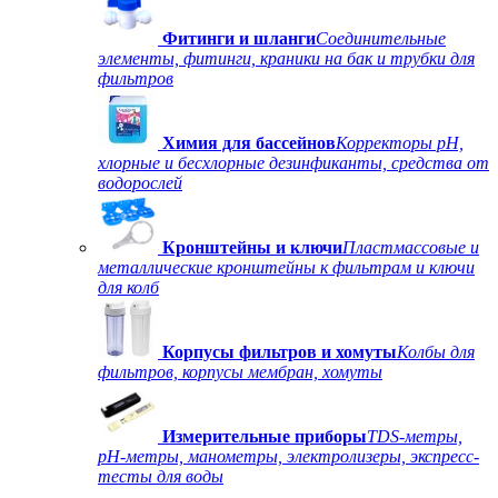
Фитинги и шланги
Соединительные
элементы, фитинги, краники на бак и трубки для
фильтров
Химия для бассейнов
Корректоры рН,
хлорные и бесхлорные дезинфиканты, средства от
водорослей
Кронштейны и ключи
Пластмассовые и
металлические кронштейны к фильтрам и ключи
для колб
Корпусы фильтров и хомуты
Колбы для
фильтров, корпусы мембран, хомуты
Измерительные приборы
TDS-метры,
рН-метры, манометры, электролизеры, экспресс-
тесты для воды