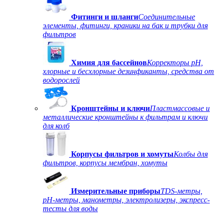
Фитинги и шланги
Соединительные
элементы, фитинги, краники на бак и трубки для
фильтров
Химия для бассейнов
Корректоры рН,
хлорные и бесхлорные дезинфиканты, средства от
водорослей
Кронштейны и ключи
Пластмассовые и
металлические кронштейны к фильтрам и ключи
для колб
Корпусы фильтров и хомуты
Колбы для
фильтров, корпусы мембран, хомуты
Измерительные приборы
TDS-метры,
рН-метры, манометры, электролизеры, экспресс-
тесты для воды