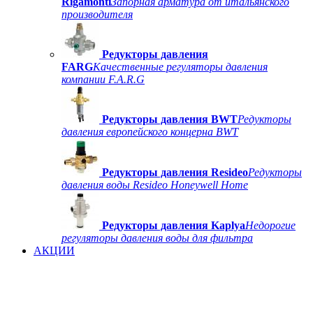
Rigamonti
Запорная арматура от итальянского
производителя
Редукторы давления
FARG
Качественные регуляторы давления
компании F.A.R.G
Редукторы давления BWT
Редукторы
давления европейского концерна BWT
Редукторы давления Resideo
Редукторы
давления воды Resideo Honeywell Home
Редукторы давления Kaplya
Недорогие
регуляторы давления воды для фильтра
АКЦИИ