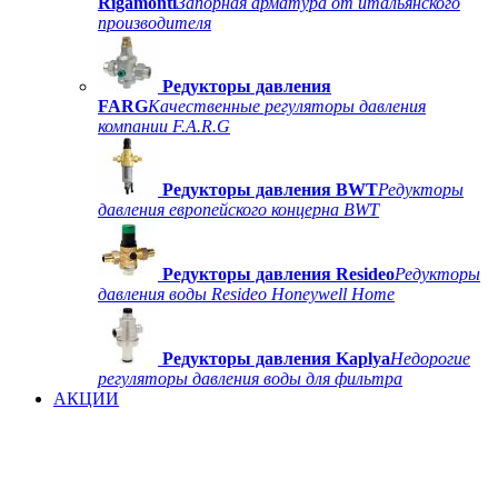
Rigamonti
Запорная арматура от итальянского
производителя
Редукторы давления
FARG
Качественные регуляторы давления
компании F.A.R.G
Редукторы давления BWT
Редукторы
давления европейского концерна BWT
Редукторы давления Resideo
Редукторы
давления воды Resideo Honeywell Home
Редукторы давления Kaplya
Недорогие
регуляторы давления воды для фильтра
АКЦИИ