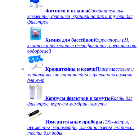
Фитинги и шланги
Соединительные
элементы, фитинги, краники на бак и трубки для
фильтров
Химия для бассейнов
Корректоры рН,
хлорные и бесхлорные дезинфиканты, средства от
водорослей
Кронштейны и ключи
Пластмассовые и
металлические кронштейны к фильтрам и ключи
для колб
Корпусы фильтров и хомуты
Колбы для
фильтров, корпусы мембран, хомуты
Измерительные приборы
TDS-метры,
рН-метры, манометры, электролизеры, экспресс-
тесты для воды