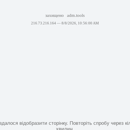
захищено
adm.tools
216.73.216.164 —
8/8/2026, 10:56:00 AM
вдалося відобразити сторінку. Повторіть спробу через кі
хвилин.