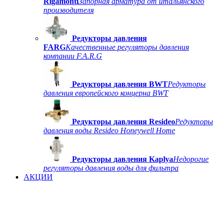
Rigamonti
Запорная арматура от итальянского
производителя
Редукторы давления
FARG
Качественные регуляторы давления
компании F.A.R.G
Редукторы давления BWT
Редукторы
давления европейского концерна BWT
Редукторы давления Resideo
Редукторы
давления воды Resideo Honeywell Home
Редукторы давления Kaplya
Недорогие
регуляторы давления воды для фильтра
АКЦИИ