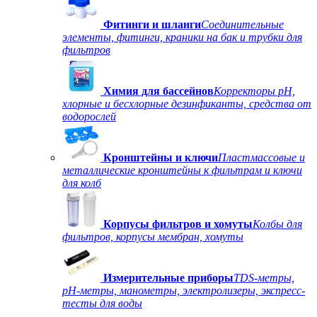
Фитинги и шланги
Соединительные
элементы, фитинги, краники на бак и трубки для
фильтров
Химия для бассейнов
Корректоры рН,
хлорные и бесхлорные дезинфиканты, средства от
водорослей
Кронштейны и ключи
Пластмассовые и
металлические кронштейны к фильтрам и ключи
для колб
Корпусы фильтров и хомуты
Колбы для
фильтров, корпусы мембран, хомуты
Измерительные приборы
TDS-метры,
рН-метры, манометры, электролизеры, экспресс-
тесты для воды