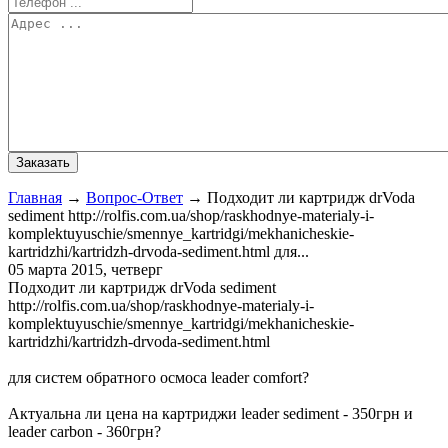
Главная
→
Вопрос-Ответ
→
Подходит ли картридж drVoda
sediment http://rolfis.com.ua/shop/raskhodnye-materialy-i-
komplektuyuschie/smennye_kartridgi/mekhanicheskie-
kartridzhi/kartridzh-drvoda-sediment.html для...
05 марта 2015, четверг
Подходит ли картридж drVoda sediment
http://rolfis.com.ua/shop/raskhodnye-materialy-i-
komplektuyuschie/smennye_kartridgi/mekhanicheskie-
kartridzhi/kartridzh-drvoda-sediment.html
для систем обратного осмоса leader comfort?
Актуальна ли цена на картриджи leader sediment - 350грн и
leader carbon - 360грн?