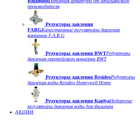
Rigamonti
Запорная арматура от итальянского
производителя
Редукторы давления
FARG
Качественные регуляторы давления
компании F.A.R.G
Редукторы давления BWT
Редукторы
давления европейского концерна BWT
Редукторы давления Resideo
Редукторы
давления воды Resideo Honeywell Home
Редукторы давления Kaplya
Недорогие
регуляторы давления воды для фильтра
АКЦИИ