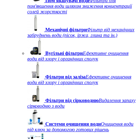
Пом'якшувачі води
Фільтри для
пом'якшення води шляхом зниження концентрації
солей жорсткості
Механічні фільтри
Фільтр від механічних
забруднень води (пісок, іржа, глина та ін.)
Вугільні фільтри
Ефективне очищення
води від хлору і органічних сполук
Фільтри від заліза
Ефективне очищення
води від хлору і органічних сполук
Фільтри від сірководню
Видалення запаху
сірководню з води
Системи очищення води
Очищення води
під ключ за допомогою готових рішень