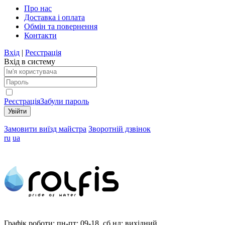
Про нас
Доставка і оплата
Обмін та повернення
Контакти
Вхід
|
Реєстрація
Вхід в систему
Реєстрація
Забули пароль
Замовити виїзд майстра
Зворотній дзвінок
ru
ua
Графік роботи:
пн-пт: 09-18, сб,нд: вихідний