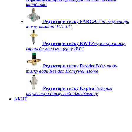
виробника
Редуктори тиску FARG
Якісні регулятори
тиску компанії F.A.R.G
Редуктори тиску BWT
Редуктори тиску
європейського концерну BWT
Редуктори тиску Resideo
Редуктори
тиску води Resideo Honeywell Home
Редуктори тиску Kaplya
Недорогі
регулятори тиску води для фільтру
АКЦІЇ