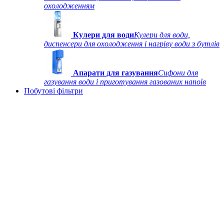
охолодженням
Кулери для води
Кулери для води,
диспенсери для охолодження і нагріву води з бутлів
Апарати для газування
Сифони для
газування води і приготування газованих напоїв
Побутові фільтри