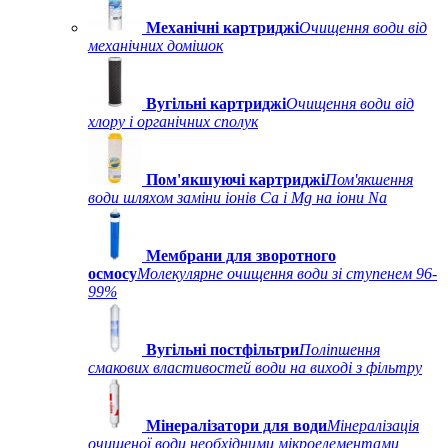
Механічні картриджі
Очищення води від
механічних домішок
Вугільні картриджі
Очищення води від
хлору і органічних сполук
Пом'якшуючі картриджі
Пом'якшення
води шляхом заміни іонів Ca і Mg на іони Na
Мембрани для зворотного
осмосу
Молекулярне очищення води зі ступенем 96-
99%
Вугільні постфільтри
Поліпшення
смакових властивостей води на виході з фільтру
Мінералізатори для води
Мінералізація
очищеної води необхідними мікроелементами