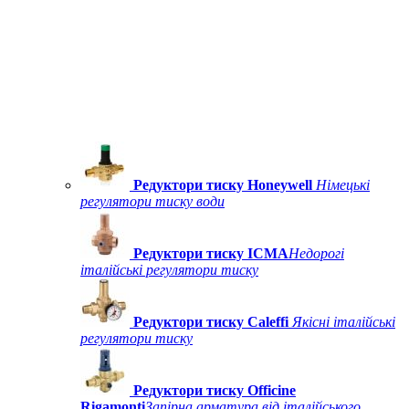
Редуктори тиску Honeywell
Німецькі
регулятори тиску води
Редуктори тиску ICMA
Недорогі
італійські регулятори тиску
Редуктори тиску Caleffi
Якісні італійські
регулятори тиску
Редуктори тиску Officine
Rigamonti
Запірна арматура від італійського