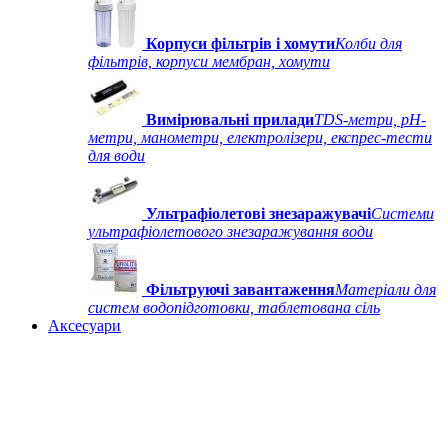
Корпуси фільтрів і хомути
Колби для
фільтрів, корпуси мембран, хомути
Вимірювальні прилади
TDS-метри, рН-
метри, манометри, електролізери, експрес-тести
для води
Ультрафіолетові знезаражувачі
Системи
ультрафіолетового знезаражування води
Фільтруючі завантаження
Матеріали для
систем водопідготовки, таблетована сіль
Аксесуари