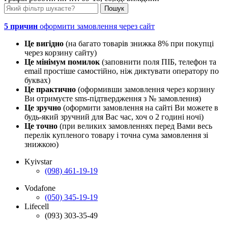
5 причин
оформити замовлення через сайт
Це вигідно
(на багато товарів знижка 8% при покупці
через корзину сайту)
Це мінімум помилок
(заповнити поля ПІБ, телефон та
email простіше самостійно, ніж диктувати оператору по
буквах)
Це практично
(оформивши замовлення через корзину
Ви отримуєте sms-підтвердження з № замовлення)
Це зручно
(оформити замовлення на сайті Ви можете в
будь-який зручний для Вас час, хоч о 2 годині ночі)
Це точно
(при великих замовленнях перед Вами весь
перелік купленого товару і точна сума замовлення зі
знижкою)
Kyivstar
(098) 461-19-19
Vodafone
(050) 345-19-19
Lifecell
(093) 303-35-49