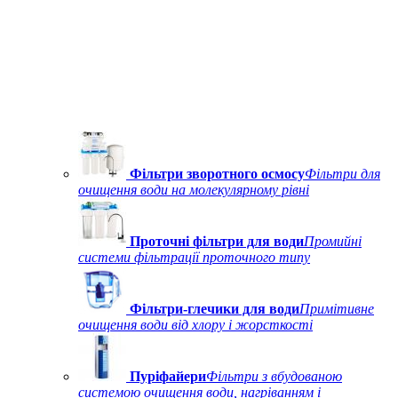
Фільтри зворотного осмосу
Фільтри для
очищення води на молекулярному рівні
Проточні фільтри для води
Промийні
системи фільтрації проточного типу
Фільтри-глечики для води
Примітивне
очищення води від хлору і жорсткості
Пуріфайери
Фільтри з вбудованою
системою очищення води, нагріванням і