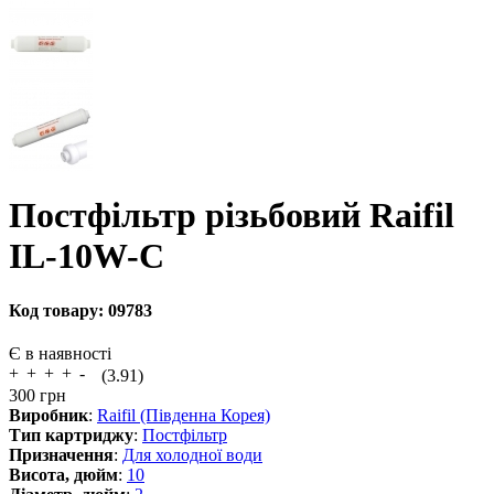
Постфільтр різьбовий Raifil
IL-10W-C
Код товару:
09783
Є в наявності
(3.91)
300
грн
Виробник
:
Raifil (Південна Корея)
Тип картриджу
:
Постфільтр
Призначення
:
Для холодної води
Висота, дюйм
:
10