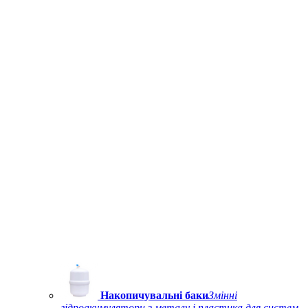
Накопичувальні баки
Змінні
гідроакумулятори з металу і пластика для систем