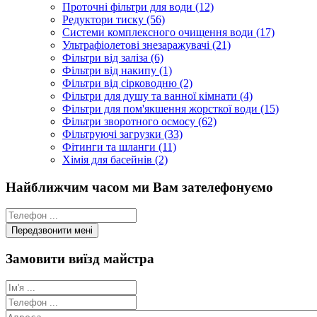
Проточні фільтри для води (12)
Редуктори тиску (56)
Системи комплексного очищення води (17)
Ультрафіолетові знезаражувачі (21)
Фільтри від заліза (6)
Фільтри від накипу (1)
Фільтри від сірководню (2)
Фільтри для душу та ванної кімнати (4)
Фільтри для пом'якшення жорсткої води (15)
Фільтри зворотного осмосу (62)
Фільтруючі загрузки (33)
Фітинги та шланги (11)
Хімія для басейнів (2)
Найближчим часом ми Вам зателефонуємо
Замовити виїзд майстра