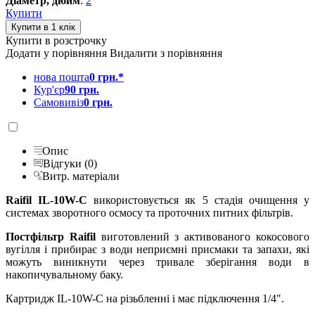
Діаметр, дюйм
:
2
Купити
Купити в розстрочку
Додати у порівняння
Видалити з порівняння
нова пошта
0 грн.*
Кур'єр
90 грн.
Самовивіз
0 грн.
Опис
Відгуки (0)
Витр. матеріали
Raifil IL-10W-C
використовується як 5 стадія очищення у
системах зворотного осмосу та проточних питних фільтрів.
Постфільтр Raifil
виготовлений з активованого кокосового
вугілля і прибирає з води неприємні присмаки та запахи, які
можуть виникнути через тривале зберігання води в
накопичувальному баку.
Картридж IL-10W-C на різьбленні і має підключення 1/4".