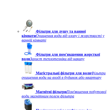
Фільтри для душу та ванної
кімнати
Очищення води від хлору і жорсткості у
ванній кімнаті
Фільтри для пом'якшення жорсткої
води
Захист теплотехніки від накипу
Магістральні фільтри для води
Фільтри
очищення води на вході в будинок або квартиру
Магнітні фільтри
Пом'якшення побутової
води магнітним полем фільтра