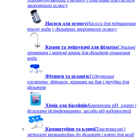
зворотного осмосу
Насоси для осмосу
Насоси для підвищення
тиску води у фільтрах зворотного осмосу
Крани та змішувачі для фільтра
Стильні
хромовані і матові крани для фільтрів очищення
води
Фітинги та шланги
З'єднувальні
елементи, фітинги, краники на бак і трубки для
фільтрів
Хімія для басейнів
Коректори рН, хлорні і
безхлорні дезінфектанти, засоби від водоростей
Кронштейни та ключі
Пластмасові і
металеві кронштейни до фільтрів і ключі для колб