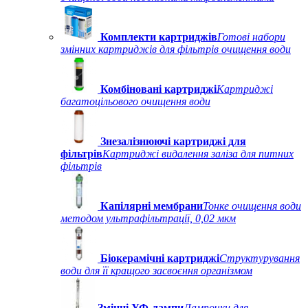
Комплекти картриджів
Готові набори
змінних картриджів для фільтрів очищення води
Комбіновані картриджі
Картриджі
багатоцільового очищення води
Знезалізнюючі картриджі для
фільтрів
Картриджі видалення заліза для питних
фільтрів
Капілярні мембрани
Тонке очищення води
методом ультрафільтрації, 0,02 мкм
Біокерамічні картриджі
Структурування
води для її кращого засвоєння організмом
Змінні УФ-лампи
Лампочки для