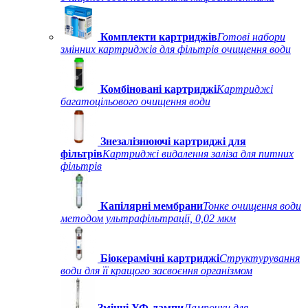
Комплекти картриджів
Готові набори
змінних картриджів для фільтрів очищення води
Комбіновані картриджі
Картриджі
багатоцільового очищення води
Знезалізнюючі картриджі для
фільтрів
Картриджі видалення заліза для питних
фільтрів
Капілярні мембрани
Тонке очищення води
методом ультрафільтрації, 0,02 мкм
Біокерамічні картриджі
Структурування
води для її кращого засвоєння організмом
Змінні УФ-лампи
Лампочки для