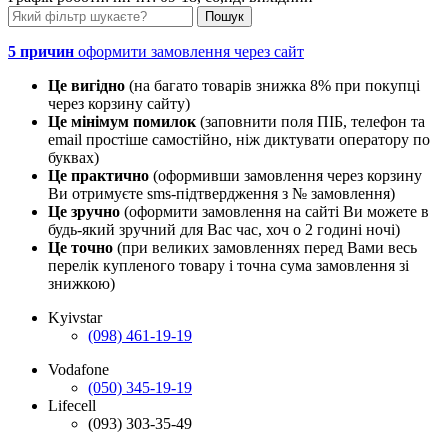
5 причин
оформити замовлення через сайт
Це вигідно
(на багато товарів знижка 8% при покупці
через корзину сайту)
Це мінімум помилок
(заповнити поля ПІБ, телефон та
email простіше самостійно, ніж диктувати оператору по
буквах)
Це практично
(оформивши замовлення через корзину
Ви отримуєте sms-підтвердження з № замовлення)
Це зручно
(оформити замовлення на сайті Ви можете в
будь-який зручний для Вас час, хоч о 2 годині ночі)
Це точно
(при великих замовленнях перед Вами весь
перелік купленого товару і точна сума замовлення зі
знижкою)
Kyivstar
(098) 461-19-19
Vodafone
(050) 345-19-19
Lifecell
(093) 303-35-49