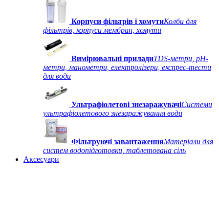
Корпуси фільтрів і хомути
Колби для
фільтрів, корпуси мембран, хомути
Вимірювальні прилади
TDS-метри, рН-
метри, манометри, електролізери, експрес-тести
для води
Ультрафіолетові знезаражувачі
Системи
ультрафіолетового знезаражування води
Фільтруючі завантаження
Матеріали для
систем водопідготовки, таблетована сіль
Аксесуари