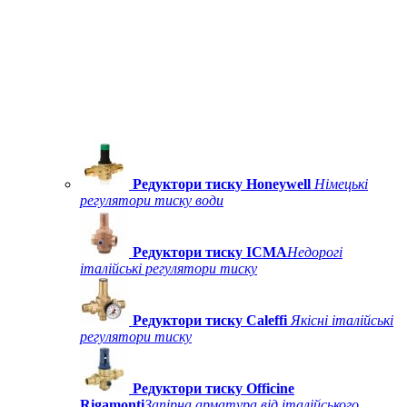
Редуктори тиску Honeywell
Німецькі
регулятори тиску води
Редуктори тиску ICMA
Недорогі
італійські регулятори тиску
Редуктори тиску Caleffi
Якісні італійські
регулятори тиску
Редуктори тиску Officine
Rigamonti
Запірна арматура від італійського