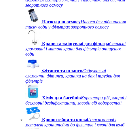
зворотного осмосу
Насоси для осмосу
Насоси для підвищення
тиску води у фільтрах зворотного осмосу
Крани та змішувачі для фільтра
Стильні
хромовані і матові крани для фільтрів очищення
води
Фітинги та шланги
З'єднувальні
елементи, фітинги, краники на бак і трубки для
фільтрів
Хімія для басейнів
Коректори рН, хлорні і
безхлорні дезінфектанти, засоби від водоростей
Кронштейни та ключі
Пластмасові і
металеві кронштейни до фільтрів і ключі для колб