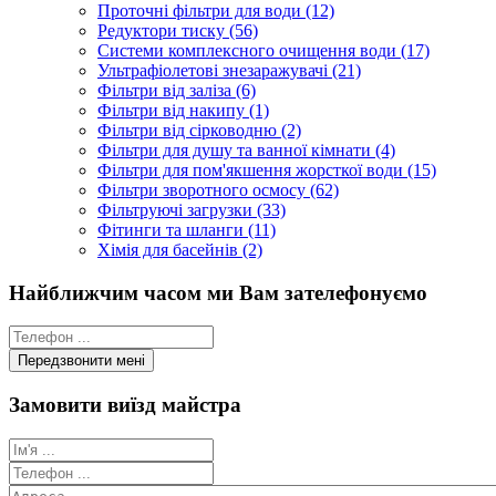
Проточні фільтри для води (12)
Редуктори тиску (56)
Системи комплексного очищення води (17)
Ультрафіолетові знезаражувачі (21)
Фільтри від заліза (6)
Фільтри від накипу (1)
Фільтри від сірководню (2)
Фільтри для душу та ванної кімнати (4)
Фільтри для пом'якшення жорсткої води (15)
Фільтри зворотного осмосу (62)
Фільтруючі загрузки (33)
Фітинги та шланги (11)
Хімія для басейнів (2)
Найближчим часом ми Вам зателефонуємо
Замовити виїзд майстра