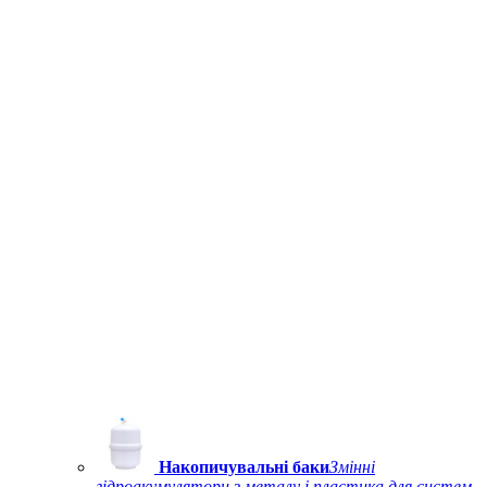
Накопичувальні баки
Змінні
гідроакумулятори з металу і пластика для систем