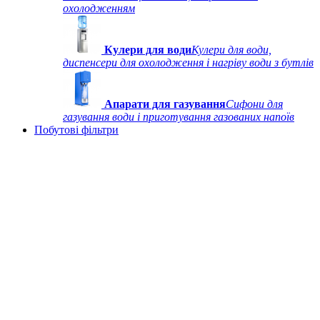
охолодженням
Кулери для води
Кулери для води,
диспенсери для охолодження і нагріву води з бутлів
Апарати для газування
Сифони для
газування води і приготування газованих напоїв
Побутові фільтри