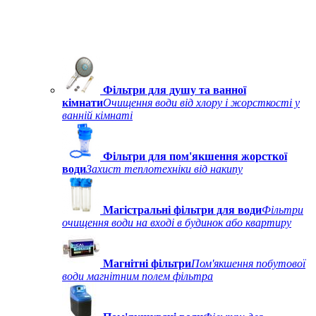
Фільтри для душу та ванної
кімнати
Очищення води від хлору і жорсткості у
ванній кімнаті
Фільтри для пом'якшення жорсткої
води
Захист теплотехніки від накипу
Магістральні фільтри для води
Фільтри
очищення води на вході в будинок або квартиру
Магнітні фільтри
Пом'якшення побутової
води магнітним полем фільтра