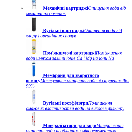
Механічні картриджі
Очищення води від
механічних домішок
Вугільні картриджі
Очищення води від
хлору і органічних сполук
Пом'якшуючі картриджі
Пом'якшення
води шляхом заміни іонів Ca і Mg на іони Na
Мембрани для зворотного
осмосу
Молекулярне очищення води зі ступенем 96-
99%
Вугільні постфільтри
Поліпшення
смакових властивостей води на виході з фільтру
Мінералізатори для води
Мінералізація
очищеної води необхідними мікроелементами