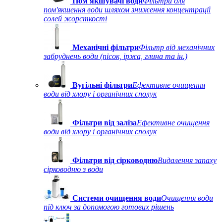
Пом'якшувачі води
Фільтри для
пом'якшення води шляхом зниження концентрації
солей жорсткості
Механічні фільтри
Фільтр від механічних
забруднень води (пісок, іржа, глина та ін.)
Вугільні фільтри
Ефективне очищення
води від хлору і органічних сполук
Фільтри від заліза
Ефективне очищення
води від хлору і органічних сполук
Фільтри від сірководню
Видалення запаху
сірководню з води
Системи очищення води
Очищення води
під ключ за допомогою готових рішень