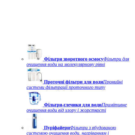
Фільтри зворотного осмосу
Фільтри для
очищення води на молекулярному рівні
Проточні фільтри для води
Промийні
системи фільтрації проточного типу
Фільтри-глечики для води
Примітивне
очищення води від хлору і жорсткості
Пуріфайери
Фільтри з вбудованою
системою очищення води, нагріванням і