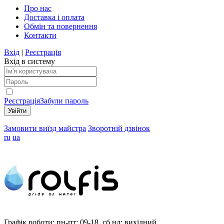
Про нас
Доставка і оплата
Обмін та повернення
Контакти
Вхід
|
Реєстрація
Вхід в систему
Реєстрація
Забули пароль
Замовити виїзд майстра
Зворотній дзвінок
ru
ua
Графік роботи:
пн-пт: 09-18, сб,нд: вихідний