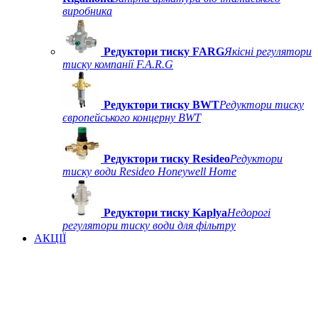
виробника
Редуктори тиску FARG
Якісні регулятори
тиску компанії F.A.R.G
Редуктори тиску BWT
Редуктори тиску
європейського концерну BWT
Редуктори тиску Resideo
Редуктори
тиску води Resideo Honeywell Home
Редуктори тиску Kaplya
Недорогі
регулятори тиску води для фільтру
АКЦІЇ