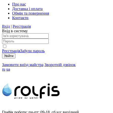
Про нас
Доставка і оплата
Обмін та повернення
Контакти
Вхід
|
Реєстрація
Вхід в систему
Реєстрація
Забули пароль
Замовити виїзд майстра
Зворотній дзвінок
ru
ua
Графік роботи:
пн-пт: 09-18, сб,нд: вихідний