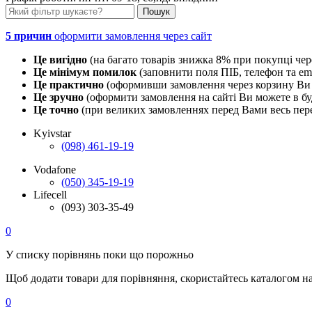
5 причин
оформити замовлення через сайт
Це вигідно
(на багато товарів знижка 8% при покупці чер
Це мінімум помилок
(заповнити поля ПІБ, телефон та em
Це практично
(оформивши замовлення через корзину Ви 
Це зручно
(оформити замовлення на сайті Ви можете в буд
Це точно
(при великих замовленнях перед Вами весь пере
Kyivstar
(098) 461-19-19
Vodafone
(050) 345-19-19
Lifecell
(093) 303-35-49
0
У списку порівнянь поки що порожньо
Щоб додати товари для порівняння, скористайтесь каталогом н
0