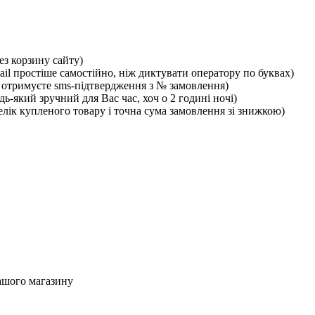
ез корзину сайту)
ail простіше самостійно, ніж диктувати оператору по буквах)
отримуєте sms-підтвердження з № замовлення)
ь-який зручний для Вас час, хоч о 2 годині ночі)
лік купленого товару і точна сума замовлення зі знижкою)
ашого магазину