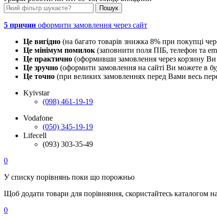
5 причин
оформити замовлення через сайт
Це вигідно
(на багато товарів знижка 8% при покупці чер
Це мінімум помилок
(заповнити поля ПІБ, телефон та em
Це практично
(оформивши замовлення через корзину Ви 
Це зручно
(оформити замовлення на сайті Ви можете в буд
Це точно
(при великих замовленнях перед Вами весь пере
Kyivstar
(098) 461-19-19
Vodafone
(050) 345-19-19
Lifecell
(093) 303-35-49
0
У списку порівнянь поки що порожньо
Щоб додати товари для порівняння, скористайтесь каталогом н
0