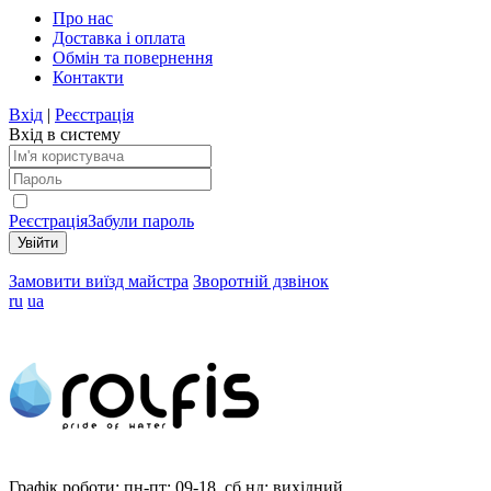
Про нас
Доставка і оплата
Обмін та повернення
Контакти
Вхід
|
Реєстрація
Вхід в систему
Реєстрація
Забули пароль
Замовити виїзд майстра
Зворотній дзвінок
ru
ua
Графік роботи:
пн-пт: 09-18, сб,нд: вихідний