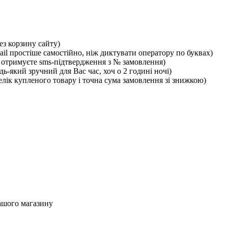
ез корзину сайту)
ail простіше самостійно, ніж диктувати оператору по буквах)
отримуєте sms-підтвердження з № замовлення)
ь-який зручний для Вас час, хоч о 2 годині ночі)
лік купленого товару і точна сума замовлення зі знижкою)
ашого магазину