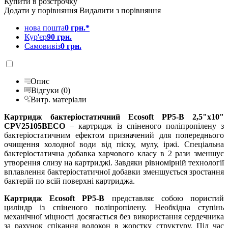
Купити в розстрочку
Додати у порівняння
Видалити з порівняння
нова пошта
0 грн.*
Кур'єр
90 грн.
Самовивіз
0 грн.
Опис
Відгуки (0)
Витр. матеріали
Картридж бактеріостатичний Ecosoft PP5-B 2,5"x10"
CPV25105BECO
– картридж із спіненого поліпропілену з
бактеріостатичним ефектом призначений для попереднього
очищення холодної води від піску, мулу, іржі. Спеціальна
бактеріостатична добавка харчового класу в 2 рази зменшує
утворення слизу на картриджі. Завдяки рівномірній технології
вплавлення бактеріостатичної добавки зменшується зростання
бактерій по всій поверхні картриджа.
Картридж Ecosoft PP5-B
представляє собою пористий
циліндр із спіненого поліпропілену. Необхідна ступінь
механічної міцності досягається без використання сердечника
за рахунок спікання волокон в жорстку структуру. Під час