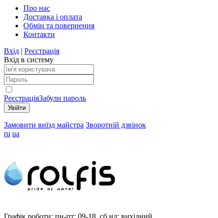
Про нас
Доставка і оплата
Обмін та повернення
Контакти
Вхід
|
Реєстрація
Вхід в систему
Реєстрація
Забули пароль
Замовити виїзд майстра
Зворотній дзвінок
ru
ua
Графік роботи:
пн-пт: 09-18, сб,нд: вихідний