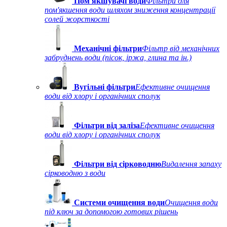
Пом'якшувачі води
Фільтри для
пом'якшення води шляхом зниження концентрації
солей жорсткості
Механічні фільтри
Фільтр від механічних
забруднень води (пісок, іржа, глина та ін.)
Вугільні фільтри
Ефективне очищення
води від хлору і органічних сполук
Фільтри від заліза
Ефективне очищення
води від хлору і органічних сполук
Фільтри від сірководню
Видалення запаху
сірководню з води
Системи очищення води
Очищення води
під ключ за допомогою готових рішень