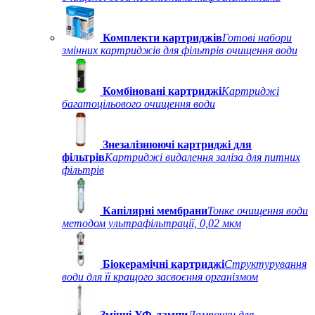
Комплекти картриджів
Готові набори
змінних картриджів для фільтрів очищення води
Комбіновані картриджі
Картриджі
багатоцільового очищення води
Знезалізнюючі картриджі для
фільтрів
Картриджі видалення заліза для питних
фільтрів
Капілярні мембрани
Тонке очищення води
методом ультрафільтрації, 0,02 мкм
Біокерамічні картриджі
Структурування
води для її кращого засвоєння організмом
Змінні УФ-лампи
Лампочки для