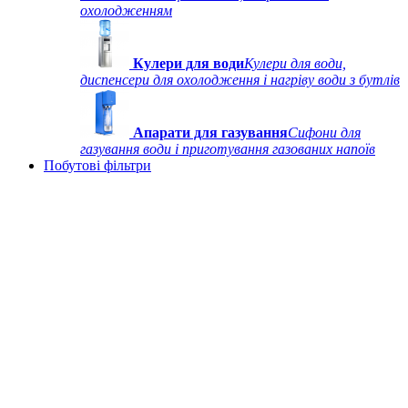
охолодженням
Кулери для води
Кулери для води,
диспенсери для охолодження і нагріву води з бутлів
Апарати для газування
Сифони для
газування води і приготування газованих напоїв
Побутові фільтри