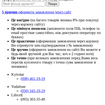
5 причин
оформити замовлення через сайт
Це вигідно
(на багато товарів знижка 8% при покупці
через корзину сайту)
Це мінімум помилок
(заповнити поля ПІБ, телефон та
email простіше самостійно, ніж диктувати оператору по
буквах)
Це практично
(оформивши замовлення через корзину
Ви отримуєте sms-підтвердження з № замовлення)
Це зручно
(оформити замовлення на сайті Ви можете в
будь-який зручний для Вас час, хоч о 2 годині ночі)
Це точно
(при великих замовленнях перед Вами весь
перелік купленого товару і точна сума замовлення зі
знижкою)
Kyivstar
(098) 461-19-19
Vodafone
(050) 345-19-19
Lifecell
(093) 303-35-49