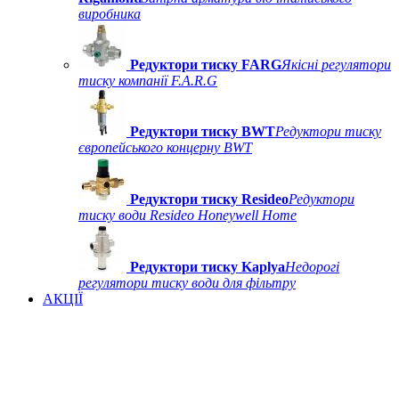
виробника
Редуктори тиску FARG
Якісні регулятори
тиску компанії F.A.R.G
Редуктори тиску BWT
Редуктори тиску
європейського концерну BWT
Редуктори тиску Resideo
Редуктори
тиску води Resideo Honeywell Home
Редуктори тиску Kaplya
Недорогі
регулятори тиску води для фільтру
АКЦІЇ