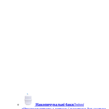
Накопичувальні баки
Змінні
гідроакумулятори з металу і пластика для систем