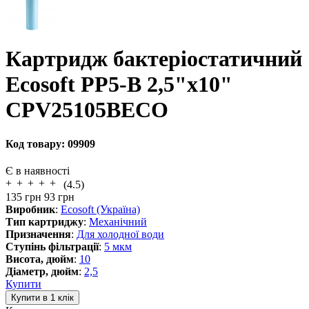
Картридж бактеріостатичний
Ecosoft PP5-B 2,5"x10"
CPV25105BECO
Код товару:
09909
Є в наявності
(4.5)
135
грн
93
грн
Виробник
:
Ecosoft (Україна)
Тип картриджу
:
Механічний
Призначення
:
Для холодної води
Ступінь фільтрації
:
5 мкм
Висота, дюйм
:
10
Діаметр, дюйм
:
2,5
Купити