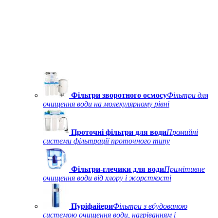
Фільтри зворотного осмосу
Фільтри для
очищення води на молекулярному рівні
Проточні фільтри для води
Промийні
системи фільтрації проточного типу
Фільтри-глечики для води
Примітивне
очищення води від хлору і жорсткості
Пуріфайери
Фільтри з вбудованою
системою очищення води, нагріванням і