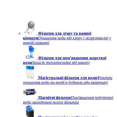
Фільтри для душу та ванної
кімнати
Очищення води від хлору і жорсткості у
ванній кімнаті
Фільтри для пом'якшення жорсткої
води
Захист теплотехніки від накипу
Магістральні фільтри для води
Фільтри
очищення води на вході в будинок або квартиру
Магнітні фільтри
Пом'якшення побутової
води магнітним полем фільтра