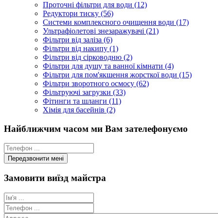
Проточні фільтри для води (12)
Редуктори тиску (56)
Системи комплексного очищення води (17)
Ультрафіолетові знезаражувачі (21)
Фільтри від заліза (6)
Фільтри від накипу (1)
Фільтри від сірководню (2)
Фільтри для душу та ванної кімнати (4)
Фільтри для пом'якшення жорсткої води (15)
Фільтри зворотного осмосу (62)
Фільтруючі загрузки (33)
Фітинги та шланги (11)
Хімія для басейнів (2)
Найближчим часом ми Вам зателефонуємо
Замовити виїзд майстра