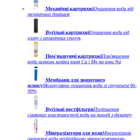
Механічні картриджі
Очищення води від
механічних домішок
Вугільні картриджі
Очищення води від
хлору і органічних сполук
Пом'якшуючі картриджі
Пом'якшення
води шляхом заміни іонів Ca і Mg на іони Na
Мембрани для зворотного
осмосу
Молекулярне очищення води зі ступенем 96-
99%
Вугільні постфільтри
Поліпшення
смакових властивостей води на виході з фільтру
Мінералізатори для води
Мінералізація
очищеної води необхідними мікроелементами