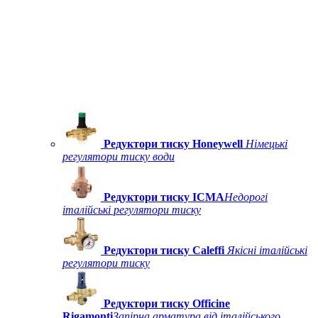
Редуктори тиску Honeywell
Німецькі
регулятори тиску води
Редуктори тиску ICMA
Недорогі
італійські регулятори тиску
Редуктори тиску Caleffi
Якісні італійські
регулятори тиску
Редуктори тиску Officine
Rigamonti
Запірна арматура від італійського