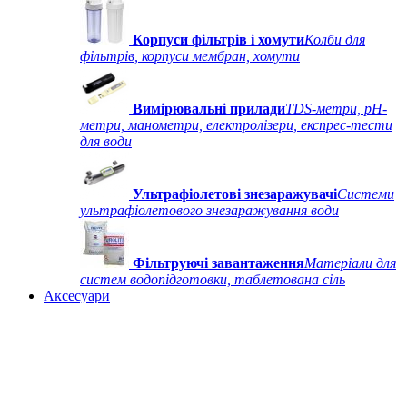
Корпуси фільтрів і хомути
Колби для
фільтрів, корпуси мембран, хомути
Вимірювальні прилади
TDS-метри, рН-
метри, манометри, електролізери, експрес-тести
для води
Ультрафіолетові знезаражувачі
Системи
ультрафіолетового знезаражування води
Фільтруючі завантаження
Матеріали для
систем водопідготовки, таблетована сіль
Аксесуари