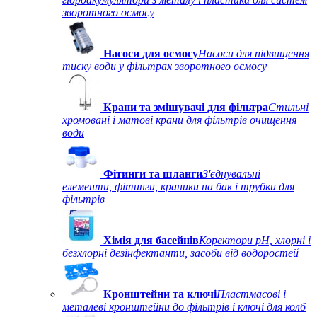
зворотного осмосу
Насоси для осмосу
Насоси для підвищення
тиску води у фільтрах зворотного осмосу
Крани та змішувачі для фільтра
Стильні
хромовані і матові крани для фільтрів очищення
води
Фітинги та шланги
З'єднувальні
елементи, фітинги, краники на бак і трубки для
фільтрів
Хімія для басейнів
Коректори рН, хлорні і
безхлорні дезінфектанти, засоби від водоростей
Кронштейни та ключі
Пластмасові і
металеві кронштейни до фільтрів і ключі для колб