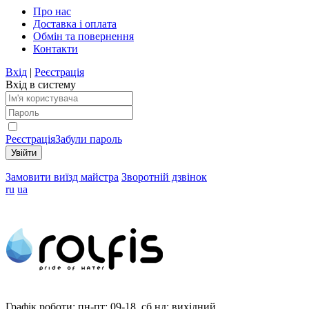
Про нас
Доставка і оплата
Обмін та повернення
Контакти
Вхід
|
Реєстрація
Вхід в систему
Реєстрація
Забули пароль
Замовити виїзд майстра
Зворотній дзвінок
ru
ua
Графік роботи:
пн-пт: 09-18, сб,нд: вихідний