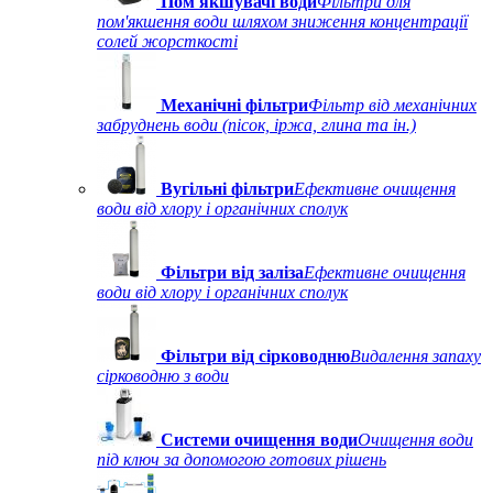
Пом'якшувачі води
Фільтри для
пом'якшення води шляхом зниження концентрації
солей жорсткості
Механічні фільтри
Фільтр від механічних
забруднень води (пісок, іржа, глина та ін.)
Вугільні фільтри
Ефективне очищення
води від хлору і органічних сполук
Фільтри від заліза
Ефективне очищення
води від хлору і органічних сполук
Фільтри від сірководню
Видалення запаху
сірководню з води
Системи очищення води
Очищення води
під ключ за допомогою готових рішень