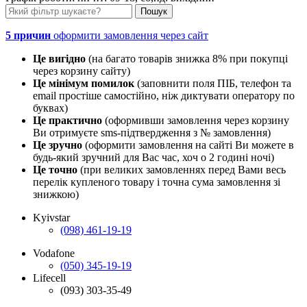
5 причин
оформити замовлення через сайт
Це вигідно
(на багато товарів знижка 8% при покупці
через корзину сайту)
Це мінімум помилок
(заповнити поля ПІБ, телефон та
email простіше самостійно, ніж диктувати оператору по
буквах)
Це практично
(оформивши замовлення через корзину
Ви отримуєте sms-підтвердження з № замовлення)
Це зручно
(оформити замовлення на сайті Ви можете в
будь-який зручний для Вас час, хоч о 2 годині ночі)
Це точно
(при великих замовленнях перед Вами весь
перелік купленого товару і точна сума замовлення зі
знижкою)
Kyivstar
(098) 461-19-19
Vodafone
(050) 345-19-19
Lifecell
(093) 303-35-49