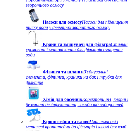
зворотного осмосу
Насоси для осмосу
Насоси для підвищення
тиску води у фільтрах зворотного осмосу
Крани та змішувачі для фільтра
Стильні
хромовані і матові крани для фільтрів очищення
води
Фітинги та шланги
З'єднувальні
елементи, фітинги, краники на бак і трубки для
фільтрів
Хімія для басейнів
Коректори рН, хлорні і
безхлорні дезінфектанти, засоби від водоростей
Кронштейни та ключі
Пластмасові і
металеві кронштейни до фільтрів і ключі для колб