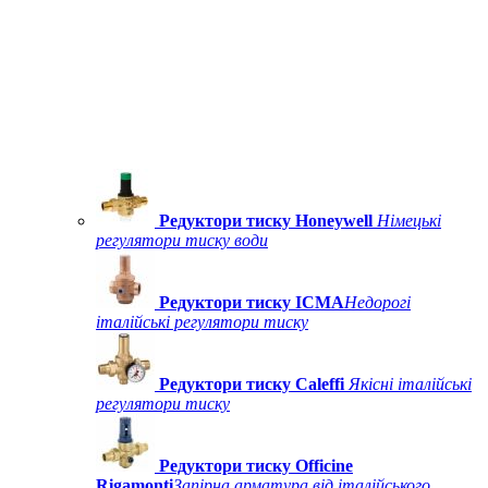
Редуктори тиску Honeywell
Німецькі
регулятори тиску води
Редуктори тиску ICMA
Недорогі
італійські регулятори тиску
Редуктори тиску Caleffi
Якісні італійські
регулятори тиску
Редуктори тиску Officine
Rigamonti
Запірна арматура від італійського