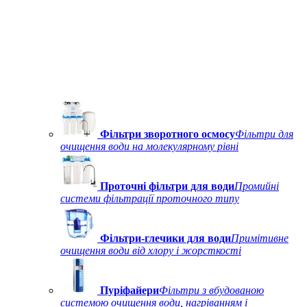
Фільтри зворотного осмосу
Фільтри для
очищення води на молекулярному рівні
Проточні фільтри для води
Промийні
системи фільтрації проточного типу
Фільтри-глечики для води
Примітивне
очищення води від хлору і жорсткості
Пуріфайери
Фільтри з вбудованою
системою очищення води, нагріванням і