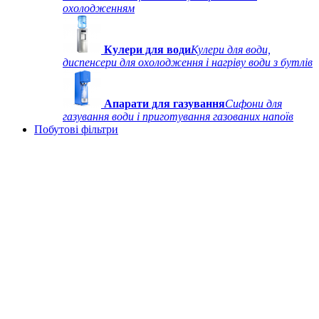
охолодженням
Кулери для води
Кулери для води,
диспенсери для охолодження і нагріву води з бутлів
Апарати для газування
Сифони для
газування води і приготування газованих напоїв
Побутові фільтри