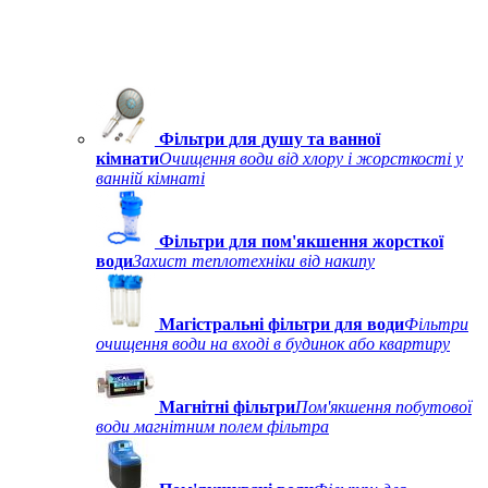
Фільтри для душу та ванної
кімнати
Очищення води від хлору і жорсткості у
ванній кімнаті
Фільтри для пом'якшення жорсткої
води
Захист теплотехніки від накипу
Магістральні фільтри для води
Фільтри
очищення води на вході в будинок або квартиру
Магнітні фільтри
Пом'якшення побутової
води магнітним полем фільтра