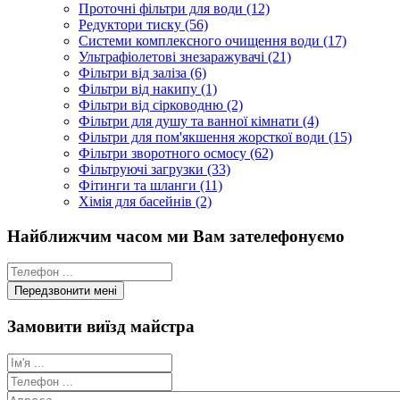
Проточні фільтри для води (12)
Редуктори тиску (56)
Системи комплексного очищення води (17)
Ультрафіолетові знезаражувачі (21)
Фільтри від заліза (6)
Фільтри від накипу (1)
Фільтри від сірководню (2)
Фільтри для душу та ванної кімнати (4)
Фільтри для пом'якшення жорсткої води (15)
Фільтри зворотного осмосу (62)
Фільтруючі загрузки (33)
Фітинги та шланги (11)
Хімія для басейнів (2)
Найближчим часом ми Вам зателефонуємо
Замовити виїзд майстра