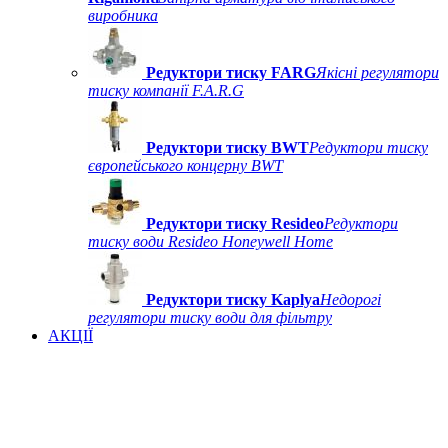
виробника
Редуктори тиску FARG
Якісні регулятори
тиску компанії F.A.R.G
Редуктори тиску BWT
Редуктори тиску
європейського концерну BWT
Редуктори тиску Resideo
Редуктори
тиску води Resideo Honeywell Home
Редуктори тиску Kaplya
Недорогі
регулятори тиску води для фільтру
АКЦІЇ