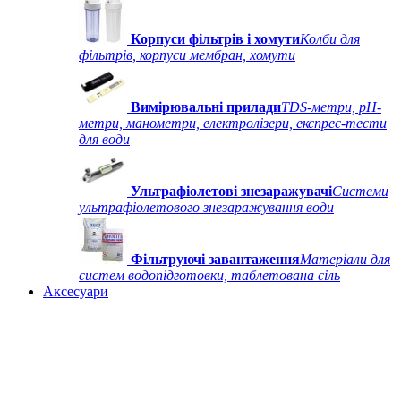
Корпуси фільтрів і хомути
Колби для
фільтрів, корпуси мембран, хомути
Вимірювальні прилади
TDS-метри, рН-
метри, манометри, електролізери, експрес-тести
для води
Ультрафіолетові знезаражувачі
Системи
ультрафіолетового знезаражування води
Фільтруючі завантаження
Матеріали для
систем водопідготовки, таблетована сіль
Аксесуари