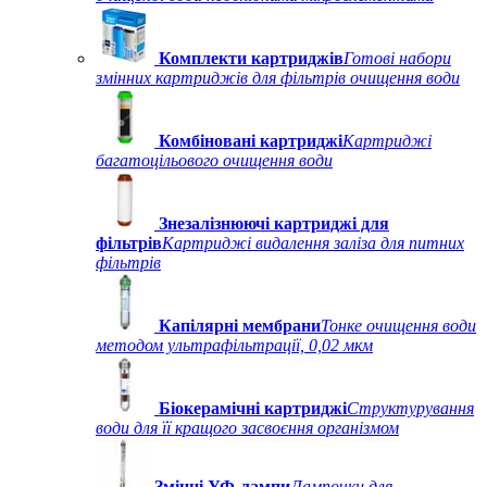
Комплекти картриджів
Готові набори
змінних картриджів для фільтрів очищення води
Комбіновані картриджі
Картриджі
багатоцільового очищення води
Знезалізнюючі картриджі для
фільтрів
Картриджі видалення заліза для питних
фільтрів
Капілярні мембрани
Тонке очищення води
методом ультрафільтрації, 0,02 мкм
Біокерамічні картриджі
Структурування
води для її кращого засвоєння організмом
Змінні УФ-лампи
Лампочки для