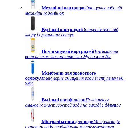
Механічні картриджі
Очищення води від
механічних домішок
Вугільні картриджі
Очищення води від
хлору і органічних сполук
Пом'якшуючі картриджі
Пом'якшення
води шляхом заміни іонів Ca і Mg на іони Na
Мембрани для зворотного
осмосу
Молекулярне очищення води зі ступенем 96-
99%
Вугільні постфільтри
Поліпшення
смакових властивостей води на виході з фільтру
Мінералізатори для води
Мінералізація
очищеної води необхідними мікроелементами