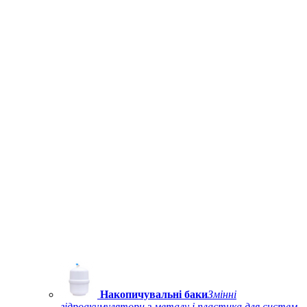
Накопичувальні баки
Змінні
гідроакумулятори з металу і пластика для систем