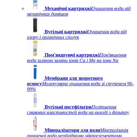
Механічні картриджі
Очищення води від
механічних домішок
Вугільні картриджі
Очищення води від
хлору і органічних сполук
Пом'якшуючі картриджі
Пом'якшення
води шляхом заміни іонів Ca і Mg на іони Na
Мембрани для зворотного
осмосу
Молекулярне очищення води зі ступенем 96-
99%
Вугільні постфільтри
Поліпшення
смакових властивостей води на виході з фільтру
Мінералізатори для води
Мінералізація
очищеної води необхідними мікроелементами