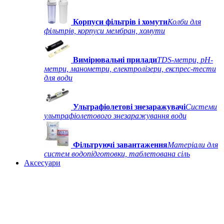
Корпуси фільтрів і хомути
Колби для
фільтрів, корпуси мембран, хомути
Вимірювальні прилади
TDS-метри, рН-
метри, манометри, електролізери, експрес-тести
для води
Ультрафіолетові знезаражувачі
Системи
ультрафіолетового знезаражування води
Фільтруючі завантаження
Матеріали для
систем водопідготовки, таблетована сіль
Аксесуари