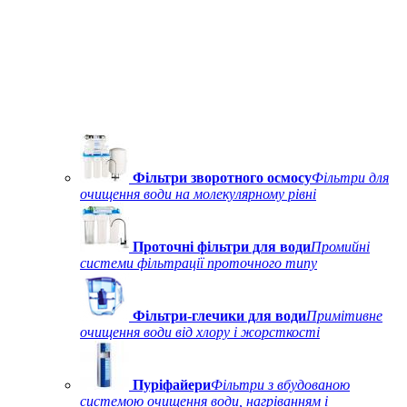
Фільтри зворотного осмосу
Фільтри для
очищення води на молекулярному рівні
Проточні фільтри для води
Промийні
системи фільтрації проточного типу
Фільтри-глечики для води
Примітивне
очищення води від хлору і жорсткості
Пуріфайери
Фільтри з вбудованою
системою очищення води, нагріванням і