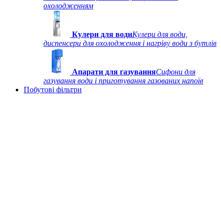
охолодженням
Кулери для води
Кулери для води,
диспенсери для охолодження і нагріву води з бутлів
Апарати для газування
Сифони для
газування води і приготування газованих напоїв
Побутові фільтри