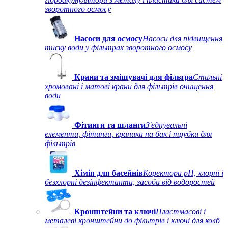
зворотного осмосу
Насоси для осмосу
Насоси для підвищення
тиску води у фільтрах зворотного осмосу
Крани та змішувачі для фільтра
Стильні
хромовані і матові крани для фільтрів очищення
води
Фітинги та шланги
З'єднувальні
елементи, фітинги, краники на бак і трубки для
фільтрів
Хімія для басейнів
Коректори рН, хлорні і
безхлорні дезінфектанти, засоби від водоростей
Кронштейни та ключі
Пластмасові і
металеві кронштейни до фільтрів і ключі для колб