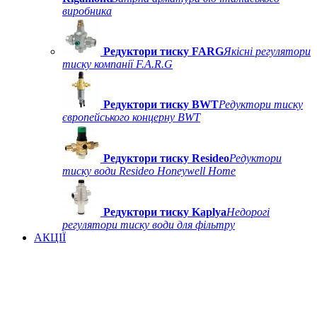
виробника
Редуктори тиску FARG
Якісні регулятори
тиску компанії F.A.R.G
Редуктори тиску BWT
Редуктори тиску
європейського концерну BWT
Редуктори тиску Resideo
Редуктори
тиску води Resideo Honeywell Home
Редуктори тиску Kaplya
Недорогі
регулятори тиску води для фільтру
АКЦІЇ