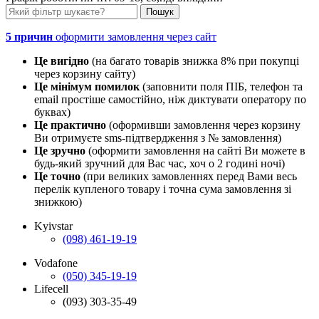
5 причин
оформити замовлення через сайт
Це вигідно
(на багато товарів знижка 8% при покупці
через корзину сайту)
Це мінімум помилок
(заповнити поля ПІБ, телефон та
email простіше самостійно, ніж диктувати оператору по
буквах)
Це практично
(оформивши замовлення через корзину
Ви отримуєте sms-підтвердження з № замовлення)
Це зручно
(оформити замовлення на сайті Ви можете в
будь-який зручний для Вас час, хоч о 2 годині ночі)
Це точно
(при великих замовленнях перед Вами весь
перелік купленого товару і точна сума замовлення зі
знижкою)
Kyivstar
(098) 461-19-19
Vodafone
(050) 345-19-19
Lifecell
(093) 303-35-49