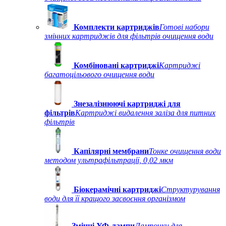
Комплекти картриджів
Готові набори
змінних картриджів для фільтрів очищення води
Комбіновані картриджі
Картриджі
багатоцільового очищення води
Знезалізнюючі картриджі для
фільтрів
Картриджі видалення заліза для питних
фільтрів
Капілярні мембрани
Тонке очищення води
методом ультрафільтрації, 0,02 мкм
Біокерамічні картриджі
Структурування
води для її кращого засвоєння організмом
Змінні УФ-лампи
Лампочки для