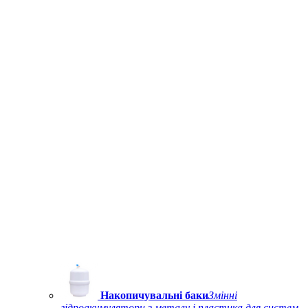
Накопичувальні баки
Змінні
гідроакумулятори з металу і пластика для систем