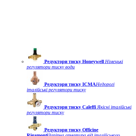
Редуктори тиску Honeywell
Німецькі
регулятори тиску води
Редуктори тиску ICMA
Недорогі
італійські регулятори тиску
Редуктори тиску Caleffi
Якісні італійські
регулятори тиску
Редуктори тиску Officine
Rigamonti
Запірна арматура від італійського