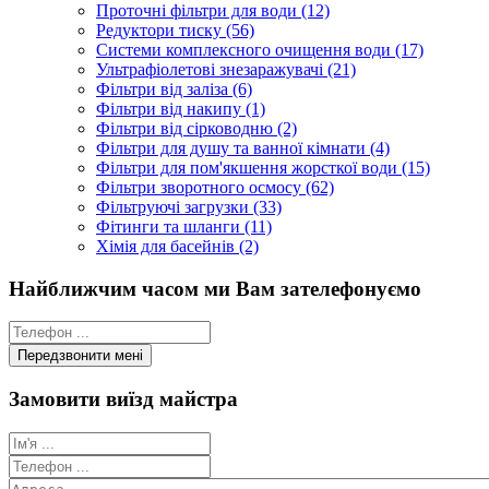
Проточні фільтри для води (12)
Редуктори тиску (56)
Системи комплексного очищення води (17)
Ультрафіолетові знезаражувачі (21)
Фільтри від заліза (6)
Фільтри від накипу (1)
Фільтри від сірководню (2)
Фільтри для душу та ванної кімнати (4)
Фільтри для пом'якшення жорсткої води (15)
Фільтри зворотного осмосу (62)
Фільтруючі загрузки (33)
Фітинги та шланги (11)
Хімія для басейнів (2)
Найближчим часом ми Вам зателефонуємо
Замовити виїзд майстра