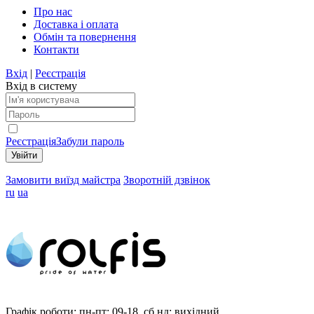
Про нас
Доставка і оплата
Обмін та повернення
Контакти
Вхід
|
Реєстрація
Вхід в систему
Реєстрація
Забули пароль
Замовити виїзд майстра
Зворотній дзвінок
ru
ua
Графік роботи:
пн-пт: 09-18, сб,нд: вихідний