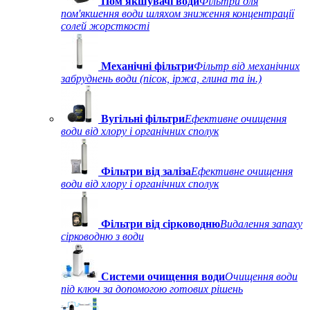
Пом'якшувачі води
Фільтри для
пом'якшення води шляхом зниження концентрації
солей жорсткості
Механічні фільтри
Фільтр від механічних
забруднень води (пісок, іржа, глина та ін.)
Вугільні фільтри
Ефективне очищення
води від хлору і органічних сполук
Фільтри від заліза
Ефективне очищення
води від хлору і органічних сполук
Фільтри від сірководню
Видалення запаху
сірководню з води
Системи очищення води
Очищення води
під ключ за допомогою готових рішень