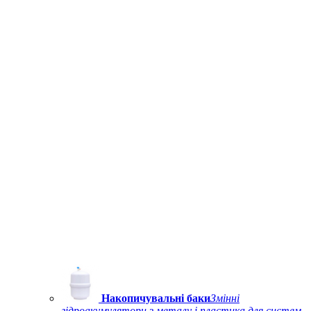
Накопичувальні баки
Змінні
гідроакумулятори з металу і пластика для систем