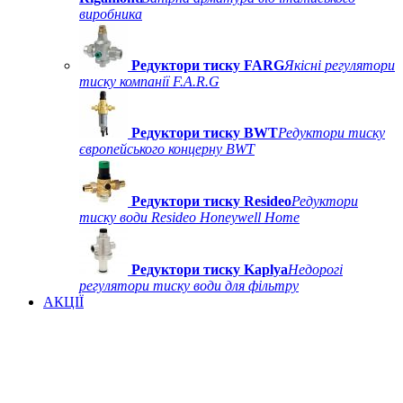
виробника
Редуктори тиску FARG
Якісні регулятори
тиску компанії F.A.R.G
Редуктори тиску BWT
Редуктори тиску
європейського концерну BWT
Редуктори тиску Resideo
Редуктори
тиску води Resideo Honeywell Home
Редуктори тиску Kaplya
Недорогі
регулятори тиску води для фільтру
АКЦІЇ