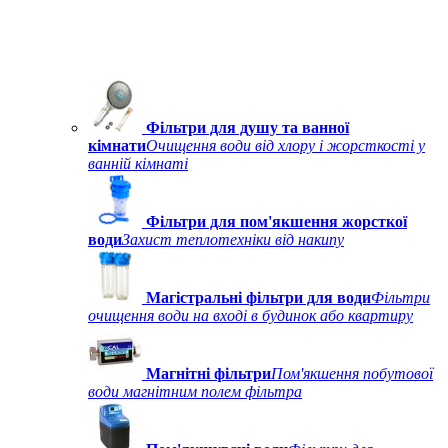
Фільтри для душу та ванної
кімнати
Очищення води від хлору і жорсткості у
ванній кімнаті
Фільтри для пом'якшення жорсткої
води
Захист теплотехніки від накипу
Магістральні фільтри для води
Фільтри
очищення води на вході в будинок або квартиру
Магнітні фільтри
Пом'якшення побутової
води магнітним полем фільтра