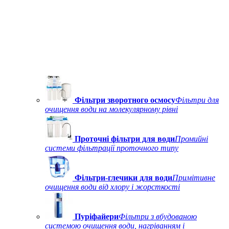
Фільтри зворотного осмосу
Фільтри для
очищення води на молекулярному рівні
Проточні фільтри для води
Промийні
системи фільтрації проточного типу
Фільтри-глечики для води
Примітивне
очищення води від хлору і жорсткості
Пуріфайери
Фільтри з вбудованою
системою очищення води, нагріванням і