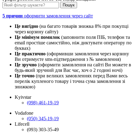
5 причин
оформити замовлення через сайт
Це вигідно
(на багато товарів знижка 8% при покупці
через корзину сайту)
Це мінімум помилок
(заповнити поля ПІБ, телефон та
email простіше самостійно, ніж диктувати оператору по
буквах)
Це практично
(оформивши замовлення через корзину
Ви отримуєте sms-підтвердження з № замовлення)
Це зручно
(оформити замовлення на сайті Ви можете в
будь-який зручний для Вас час, хоч о 2 годині ночі)
Це точно
(при великих замовленнях перед Вами весь
перелік купленого товару і точна сума замовлення зі
знижкою)
Kyivstar
(098) 461-19-19
Vodafone
(050) 345-19-19
Lifecell
(093) 303-35-49