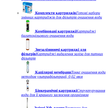
Комплекти картриджів
Готові набори
змінних картриджів для фільтрів очищення води
Комбіновані картриджі
Картриджі
багатоцільового очищення води
Знезалізнюючі картриджі для
фільтрів
Картриджі видалення заліза для питних
фільтрів
Капілярні мембрани
Тонке очищення води
методом ультрафільтрації, 0,02 мкм
Біокерамічні картриджі
Структурування
води для її кращого засвоєння організмом
Змінні УФ-лампи
Лампочки для