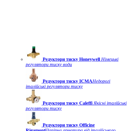
Редуктори тиску Honeywell
Німецькі
регулятори тиску води
Редуктори тиску ICMA
Недорогі
італійські регулятори тиску
Редуктори тиску Caleffi
Якісні італійські
регулятори тиску
Редуктори тиску Officine
Rigamonti
Запірна арматура від італійського