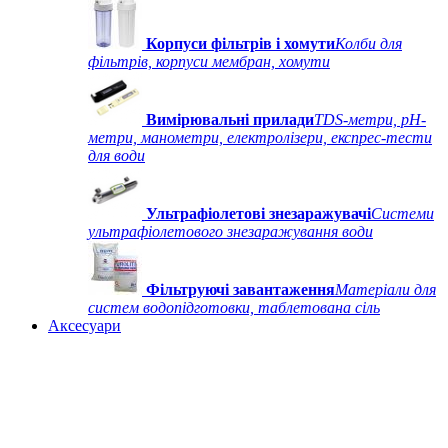
Корпуси фільтрів і хомути
Колби для
фільтрів, корпуси мембран, хомути
Вимірювальні прилади
TDS-метри, рН-
метри, манометри, електролізери, експрес-тести
для води
Ультрафіолетові знезаражувачі
Системи
ультрафіолетового знезаражування води
Фільтруючі завантаження
Матеріали для
систем водопідготовки, таблетована сіль
Аксесуари