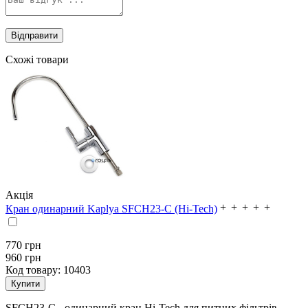
Схожі товари
Акція
Кран одинарний Kaplya SFCH23-C (Hi-Tech)
770
грн
960 грн
Код товару:
10403
SFCH23-C - одинарний кран Hi-Tech для питних фільтрів