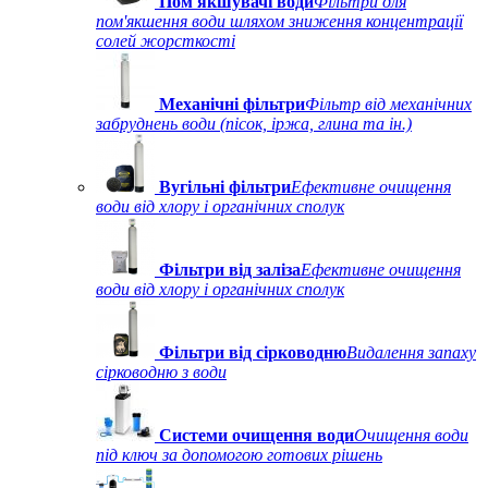
Пом'якшувачі води
Фільтри для
пом'якшення води шляхом зниження концентрації
солей жорсткості
Механічні фільтри
Фільтр від механічних
забруднень води (пісок, іржа, глина та ін.)
Вугільні фільтри
Ефективне очищення
води від хлору і органічних сполук
Фільтри від заліза
Ефективне очищення
води від хлору і органічних сполук
Фільтри від сірководню
Видалення запаху
сірководню з води
Системи очищення води
Очищення води
під ключ за допомогою готових рішень