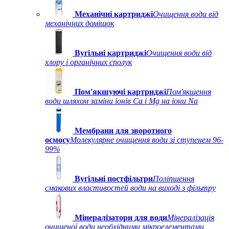
Механічні картриджі
Очищення води від
механічних домішок
Вугільні картриджі
Очищення води від
хлору і органічних сполук
Пом'якшуючі картриджі
Пом'якшення
води шляхом заміни іонів Ca і Mg на іони Na
Мембрани для зворотного
осмосу
Молекулярне очищення води зі ступенем 96-
99%
Вугільні постфільтри
Поліпшення
смакових властивостей води на виході з фільтру
Мінералізатори для води
Мінералізація
очищеної води необхідними мікроелементами