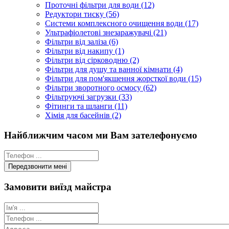
Проточні фільтри для води (12)
Редуктори тиску (56)
Системи комплексного очищення води (17)
Ультрафіолетові знезаражувачі (21)
Фільтри від заліза (6)
Фільтри від накипу (1)
Фільтри від сірководню (2)
Фільтри для душу та ванної кімнати (4)
Фільтри для пом'якшення жорсткої води (15)
Фільтри зворотного осмосу (62)
Фільтруючі загрузки (33)
Фітинги та шланги (11)
Хімія для басейнів (2)
Найближчим часом ми Вам зателефонуємо
Замовити виїзд майстра