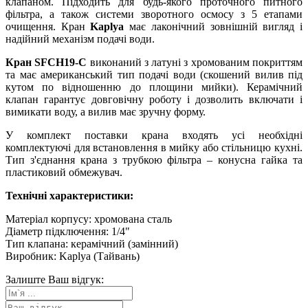
клапаном. Підходить для будь-якого проточного питного
фільтра, а також системи зворотного осмосу з 5 етапами
очищення. Кран
Kaplya
має лаконічний зовнішній вигляд і
надійний механізм подачі води.
Кран SFCH19-C
виконаний з латуні з хромованим покриттям
та має американський тип подачі води (скошений вилив під
кутом по відношенню до площини мийки). Керамічний
клапан гарантує довговічну роботу і дозволить включати і
вимикати воду, а вилив має зручну форму.
У комплект поставки крана входять усі необхідні
комплектуючі для встановлення в мийку або стільницю кухні.
Тип з'єднання крана з трубкою фільтра – конусна гайка та
пластиковий обмежувач.
Технічні характеристики:
Матеріал корпусу: хромована сталь
Діаметр підключення: 1/4"
Тип клапана: керамічний (замінний)
Виробник: Kaplya (Тайвань)
Залиште Ваш відгук: