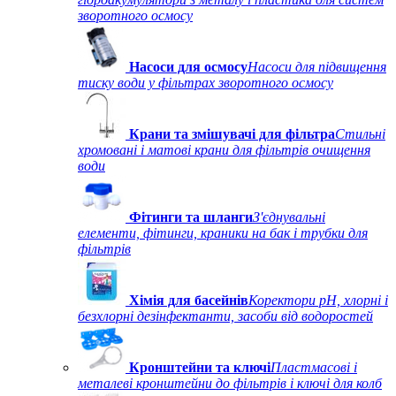
зворотного осмосу
Насоси для осмосу
Насоси для підвищення
тиску води у фільтрах зворотного осмосу
Крани та змішувачі для фільтра
Стильні
хромовані і матові крани для фільтрів очищення
води
Фітинги та шланги
З'єднувальні
елементи, фітинги, краники на бак і трубки для
фільтрів
Хімія для басейнів
Коректори рН, хлорні і
безхлорні дезінфектанти, засоби від водоростей
Кронштейни та ключі
Пластмасові і
металеві кронштейни до фільтрів і ключі для колб