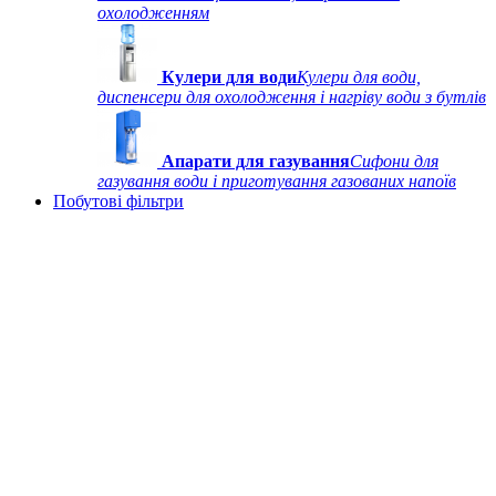
охолодженням
Кулери для води
Кулери для води,
диспенсери для охолодження і нагріву води з бутлів
Апарати для газування
Сифони для
газування води і приготування газованих напоїв
Побутові фільтри