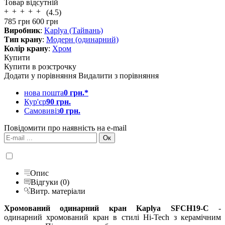
Товар відсутній
(4.5)
785
грн
600
грн
Виробник
:
Kaplya (Тайвань)
Тип крану
:
Модерн (одинарний)
Колір крану
:
Хром
Купити
Купити в розстрочку
Додати у порівняння
Видалити з порівняння
нова пошта
0 грн.*
Кур'єр
90 грн.
Самовивіз
0 грн.
Повідомити про наявність на e-mail
Опис
Відгуки (0)
Витр. матеріали
Хромований одинарний кран Kaplya SFCH19-C
-
одинарний хромований кран в стилі Hi-Tech з керамічним