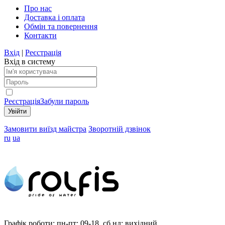
Про нас
Доставка і оплата
Обмін та повернення
Контакти
Вхід
|
Реєстрація
Вхід в систему
Реєстрація
Забули пароль
Замовити виїзд майстра
Зворотній дзвінок
ru
ua
Графік роботи:
пн-пт: 09-18, сб,нд: вихідний