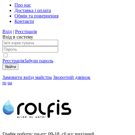
Про нас
Доставка і оплата
Обмін та повернення
Контакти
Вхід
|
Реєстрація
Вхід в систему
Реєстрація
Забули пароль
Замовити виїзд майстра
Зворотній дзвінок
ru
ua
Графік роботи:
пн-пт: 09-18, сб,нд: вихідний