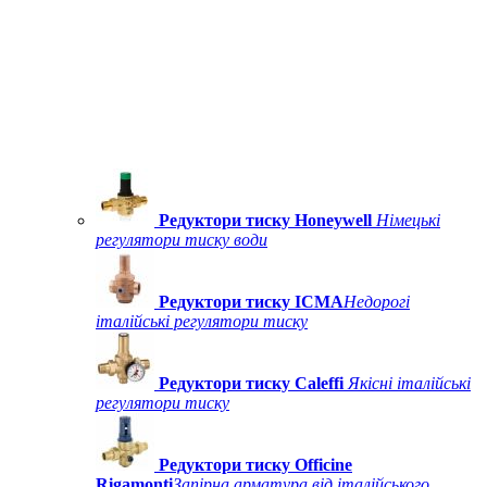
Редуктори тиску Honeywell
Німецькі
регулятори тиску води
Редуктори тиску ICMA
Недорогі
італійські регулятори тиску
Редуктори тиску Caleffi
Якісні італійські
регулятори тиску
Редуктори тиску Officine
Rigamonti
Запірна арматура від італійського