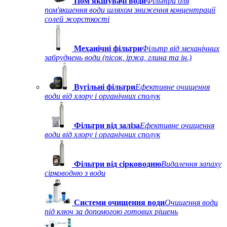
Пом'якшувачі води
Фільтри для
пом'якшення води шляхом зниження концентрації
солей жорсткості
Механічні фільтри
Фільтр від механічних
забруднень води (пісок, іржа, глина та ін.)
Вугільні фільтри
Ефективне очищення
води від хлору і органічних сполук
Фільтри від заліза
Ефективне очищення
води від хлору і органічних сполук
Фільтри від сірководню
Видалення запаху
сірководню з води
Системи очищення води
Очищення води
під ключ за допомогою готових рішень