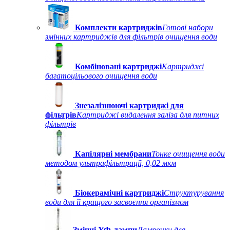
Комплекти картриджів
Готові набори
змінних картриджів для фільтрів очищення води
Комбіновані картриджі
Картриджі
багатоцільового очищення води
Знезалізнюючі картриджі для
фільтрів
Картриджі видалення заліза для питних
фільтрів
Капілярні мембрани
Тонке очищення води
методом ультрафільтрації, 0,02 мкм
Біокерамічні картриджі
Структурування
води для її кращого засвоєння організмом
Змінні УФ-лампи
Лампочки для