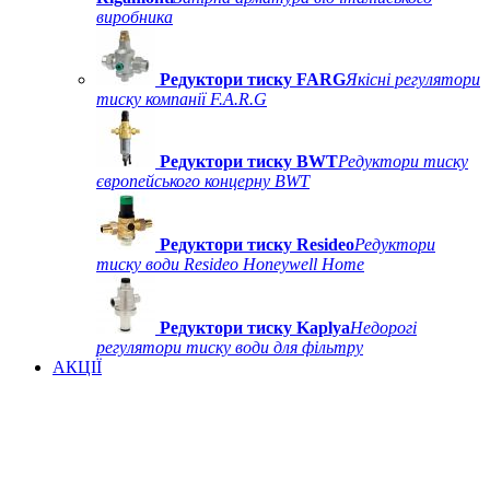
виробника
Редуктори тиску FARG
Якісні регулятори
тиску компанії F.A.R.G
Редуктори тиску BWT
Редуктори тиску
європейського концерну BWT
Редуктори тиску Resideo
Редуктори
тиску води Resideo Honeywell Home
Редуктори тиску Kaplya
Недорогі
регулятори тиску води для фільтру
АКЦІЇ