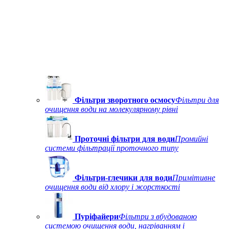
Фільтри зворотного осмосу
Фільтри для
очищення води на молекулярному рівні
Проточні фільтри для води
Промийні
системи фільтрації проточного типу
Фільтри-глечики для води
Примітивне
очищення води від хлору і жорсткості
Пуріфайери
Фільтри з вбудованою
системою очищення води, нагріванням і