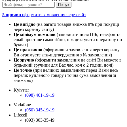
5 причин
оформити замовлення через сайт
Це вигідно
(на багато товарів знижка 8% при покупці
через корзину сайту)
Це мінімум помилок
(заповнити поля ПІБ, телефон та
email простіше самостійно, ніж диктувати оператору по
буквах)
Це практично
(оформивши замовлення через корзину
Ви отримуєте sms-підтвердження з № замовлення)
Це зручно
(оформити замовлення на сайті Ви можете в
будь-який зручний для Вас час, хоч о 2 годині ночі)
Це точно
(при великих замовленнях перед Вами весь
перелік купленого товару і точна сума замовлення зі
знижкою)
Kyivstar
(098) 461-19-19
Vodafone
(050) 345-19-19
Lifecell
(093) 303-35-49