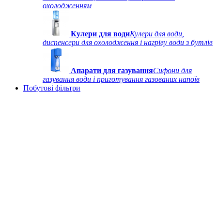
охолодженням
Кулери для води
Кулери для води,
диспенсери для охолодження і нагріву води з бутлів
Апарати для газування
Сифони для
газування води і приготування газованих напоїв
Побутові фільтри