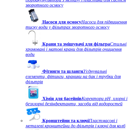
зворотного осмосу
Насоси для осмосу
Насоси для підвищення
тиску води у фільтрах зворотного осмосу
Крани та змішувачі для фільтра
Стильні
хромовані і матові крани для фільтрів очищення
води
Фітинги та шланги
З'єднувальні
елементи, фітинги, краники на бак і трубки для
фільтрів
Хімія для басейнів
Коректори рН, хлорні і
безхлорні дезінфектанти, засоби від водоростей
Кронштейни та ключі
Пластмасові і
металеві кронштейни до фільтрів і ключі для колб