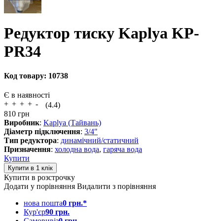
Редуктор тиску Kaplya KP-
PR34
Код товару:
10738
Є в наявності
(4.4)
810
грн
Виробник
:
Kaplya (Тайвань)
Діаметр підключення
:
3/4"
Тип редуктора
:
динамічний/статичний
Призначення
:
холодна вода
,
гаряча вода
Купити
Купити в розстрочку
Додати у порівняння
Видалити з порівняння
нова пошта
0 грн.*
Кур'єр
90 грн.
Самовивіз
0 грн.