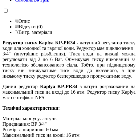
Опис
Відгуки (0)
Витр. матеріали
Редуктор тиску Kaplya KP-PR34
- латунний регулятор тиску
води для холодної та гарячої води. Редуктор має підключення -
3/4" (внутрішнє різьблення). Тиск води на виході можна
регулювати від 2 до 6 Bar. Обмежувач тиску виконаний за
технологією збалансованого сідла. Тобто, при підвищеному
тиску він знижуватиме тиск води до вказаного, а при
низькому тиску редуктор безперешкодно пропускатиме воду.
Даний редуктор
Kaplya KP-PR34
з латуні розрахований на
максимальний тиск на вході до 16 атм. Редуктор тиску Kaplya
має сертифікат NFS.
Технічні характеристики:
Матеріал корпусу: латунь
Приєднання: ВР 3/4"
Розмір за шириною: 60 мм
Максимальний тиск на вході: 16 атм