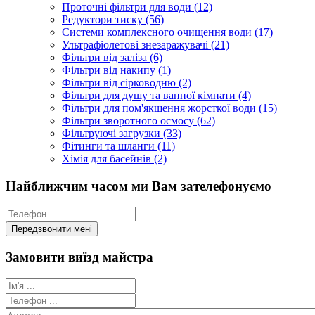
Проточні фільтри для води (12)
Редуктори тиску (56)
Системи комплексного очищення води (17)
Ультрафіолетові знезаражувачі (21)
Фільтри від заліза (6)
Фільтри від накипу (1)
Фільтри від сірководню (2)
Фільтри для душу та ванної кімнати (4)
Фільтри для пом'якшення жорсткої води (15)
Фільтри зворотного осмосу (62)
Фільтруючі загрузки (33)
Фітинги та шланги (11)
Хімія для басейнів (2)
Найближчим часом ми Вам зателефонуємо
Замовити виїзд майстра