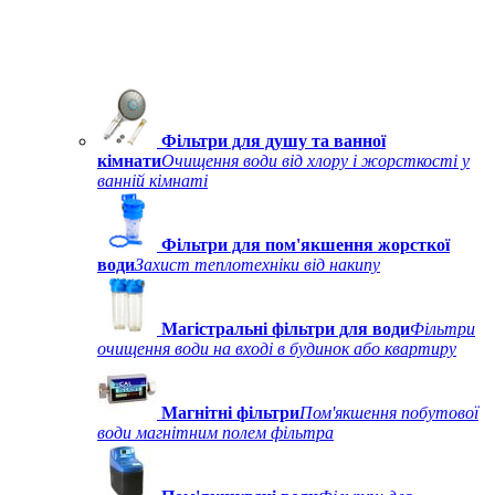
Фільтри для душу та ванної
кімнати
Очищення води від хлору і жорсткості у
ванній кімнаті
Фільтри для пом'якшення жорсткої
води
Захист теплотехніки від накипу
Магістральні фільтри для води
Фільтри
очищення води на вході в будинок або квартиру
Магнітні фільтри
Пом'якшення побутової
води магнітним полем фільтра