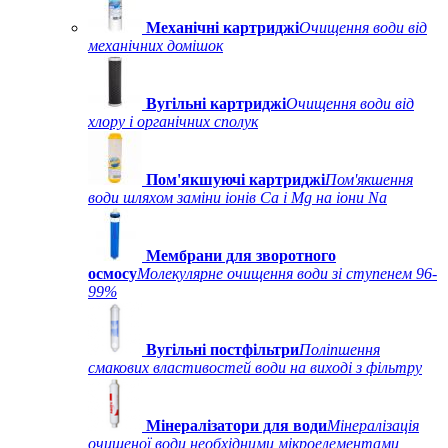
Механічні картриджі
Очищення води від
механічних домішок
Вугільні картриджі
Очищення води від
хлору і органічних сполук
Пом'якшуючі картриджі
Пом'якшення
води шляхом заміни іонів Ca і Mg на іони Na
Мембрани для зворотного
осмосу
Молекулярне очищення води зі ступенем 96-
99%
Вугільні постфільтри
Поліпшення
смакових властивостей води на виході з фільтру
Мінералізатори для води
Мінералізація
очищеної води необхідними мікроелементами