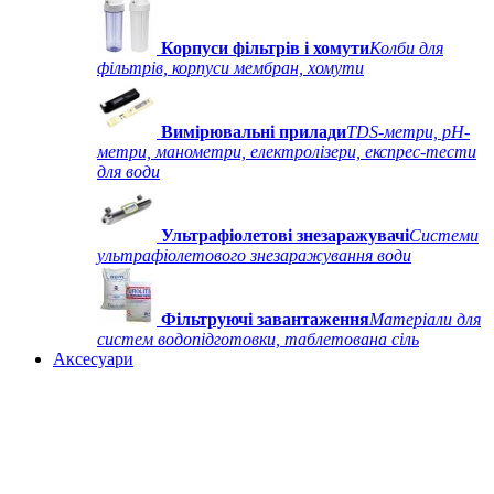
Корпуси фільтрів і хомути
Колби для
фільтрів, корпуси мембран, хомути
Вимірювальні прилади
TDS-метри, рН-
метри, манометри, електролізери, експрес-тести
для води
Ультрафіолетові знезаражувачі
Системи
ультрафіолетового знезаражування води
Фільтруючі завантаження
Матеріали для
систем водопідготовки, таблетована сіль
Аксесуари