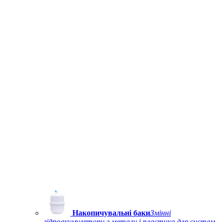
Накопичувальні баки
Змінні
гідроакумулятори з металу і пластика для систем