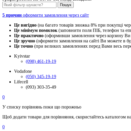
5 причин
оформити замовлення через сайт
Це вигідно
(на багато товарів знижка 8% при покупці чер
Це мінімум помилок
(заповнити поля ПІБ, телефон та em
Це практично
(оформивши замовлення через корзину Ви 
Це зручно
(оформити замовлення на сайті Ви можете в буд
Це точно
(при великих замовленнях перед Вами весь пере
Kyivstar
(098) 461-19-19
Vodafone
(050) 345-19-19
Lifecell
(093) 303-35-49
0
У списку порівнянь поки що порожньо
Щоб додати товари для порівняння, скористайтесь каталогом н
0