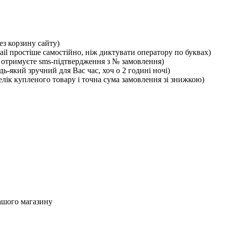
ез корзину сайту)
ail простіше самостійно, ніж диктувати оператору по буквах)
отримуєте sms-підтвердження з № замовлення)
ь-який зручний для Вас час, хоч о 2 годині ночі)
лік купленого товару і точна сума замовлення зі знижкою)
ашого магазину