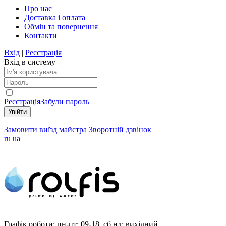
Про нас
Доставка і оплата
Обмін та повернення
Контакти
Вхід
|
Реєстрація
Вхід в систему
Реєстрація
Забули пароль
Замовити виїзд майстра
Зворотній дзвінок
ru
ua
Графік роботи:
пн-пт: 09-18, сб,нд: вихідний