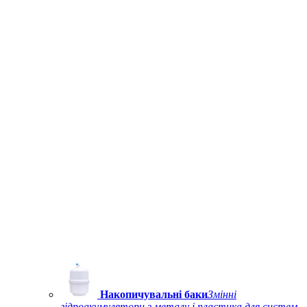
Накопичувальні баки
Змінні
гідроакумулятори з металу і пластика для систем