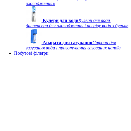
охолодженням
Кулери для води
Кулери для води,
диспенсери для охолодження і нагріву води з бутлів
Апарати для газування
Сифони для
газування води і приготування газованих напоїв
Побутові фільтри