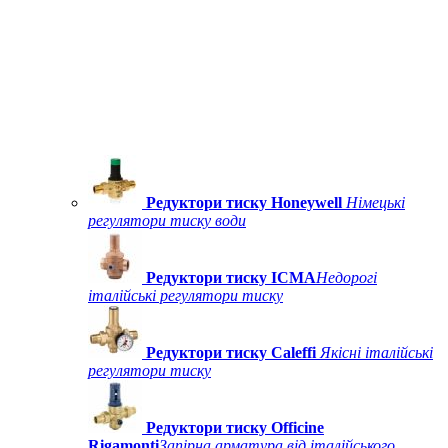
Редуктори тиску Honeywell
Німецькі
регулятори тиску води
Редуктори тиску ICMA
Недорогі
італійські регулятори тиску
Редуктори тиску Caleffi
Якісні італійські
регулятори тиску
Редуктори тиску Officine
Rigamonti
Запірна арматура від італійського