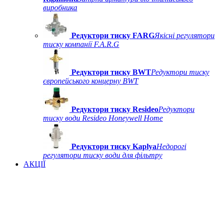
виробника
Редуктори тиску FARG
Якісні регулятори
тиску компанії F.A.R.G
Редуктори тиску BWT
Редуктори тиску
європейського концерну BWT
Редуктори тиску Resideo
Редуктори
тиску води Resideo Honeywell Home
Редуктори тиску Kaplya
Недорогі
регулятори тиску води для фільтру
АКЦІЇ