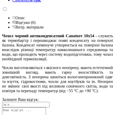
Самовивіз
0 грн.
Опис
Відгуки (0)
Витр. матеріали
Чохол чорний антиконденсатний Canature 10x54 -
служить
як термобар'єр і перешкоджає появі конденсату на поверхні
балона. Конденсат неминуче утворюється на поверхні балона
внаслідок різниці температур навколишнього середовища та
води, що проходить через систему водопідготовки, тому чохол
необхідний термоізоляції.
Чохли виготовляються з якісного неопрену, мають естетичний
зовнішній вигляд, мають гарну зносостійкість та
довговічність. З неопрена шиються вологонепроникний одяг
та взуття, гідрокостюми, чохли для ноутбуків та ін. Неопрен
не змінює свої якості під впливом сонячного світла, води та
повітря та перепаду температур (від −55 °C до +90 °C).
Залиште Ваш відгук: