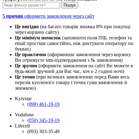
5 причин
оформити замовлення через сайт
Це вигідно
(на багато товарів знижка 8% при покупці
через корзину сайту)
Це мінімум помилок
(заповнити поля ПІБ, телефон та
email простіше самостійно, ніж диктувати оператору по
буквах)
Це практично
(оформивши замовлення через корзину
Ви отримуєте sms-підтвердження з № замовлення)
Це зручно
(оформити замовлення на сайті Ви можете в
будь-який зручний для Вас час, хоч о 2 годині ночі)
Це точно
(при великих замовленнях перед Вами весь
перелік купленого товару і точна сума замовлення зі
знижкою)
Kyivstar
(098) 461-19-19
Vodafone
(050) 345-19-19
Lifecell
(093) 303-35-49