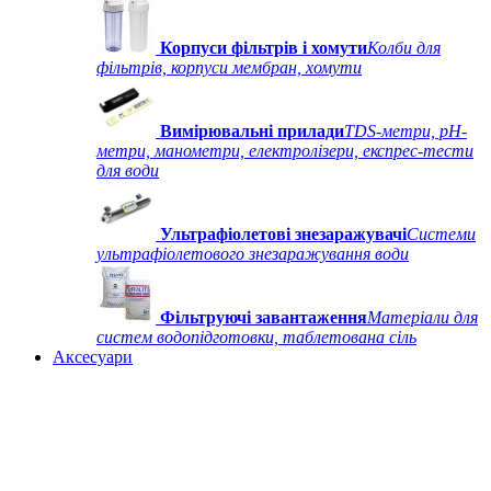
Корпуси фільтрів і хомути
Колби для
фільтрів, корпуси мембран, хомути
Вимірювальні прилади
TDS-метри, рН-
метри, манометри, електролізери, експрес-тести
для води
Ультрафіолетові знезаражувачі
Системи
ультрафіолетового знезаражування води
Фільтруючі завантаження
Матеріали для
систем водопідготовки, таблетована сіль
Аксесуари