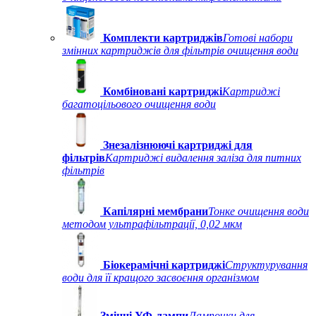
Комплекти картриджів
Готові набори
змінних картриджів для фільтрів очищення води
Комбіновані картриджі
Картриджі
багатоцільового очищення води
Знезалізнюючі картриджі для
фільтрів
Картриджі видалення заліза для питних
фільтрів
Капілярні мембрани
Тонке очищення води
методом ультрафільтрації, 0,02 мкм
Біокерамічні картриджі
Структурування
води для її кращого засвоєння організмом
Змінні УФ-лампи
Лампочки для