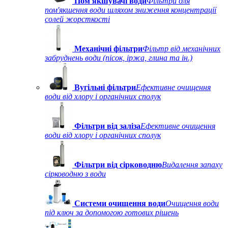
Пом'якшувачі води
Фільтри для
пом'якшення води шляхом зниження концентрації
солей жорсткості
Механічні фільтри
Фільтр від механічних
забруднень води (пісок, іржа, глина та ін.)
Вугільні фільтри
Ефективне очищення
води від хлору і органічних сполук
Фільтри від заліза
Ефективне очищення
води від хлору і органічних сполук
Фільтри від сірководню
Видалення запаху
сірководню з води
Системи очищення води
Очищення води
під ключ за допомогою готових рішень