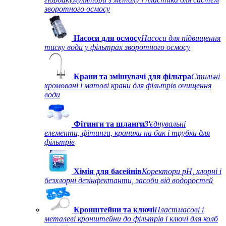
зворотного осмосу
Насоси для осмосу
Насоси для підвищення
тиску води у фільтрах зворотного осмосу
Крани та змішувачі для фільтра
Стильні
хромовані і матові крани для фільтрів очищення
води
Фітинги та шланги
З'єднувальні
елементи, фітинги, краники на бак і трубки для
фільтрів
Хімія для басейнів
Коректори рН, хлорні і
безхлорні дезінфектанти, засоби від водоростей
Кронштейни та ключі
Пластмасові і
металеві кронштейни до фільтрів і ключі для колб