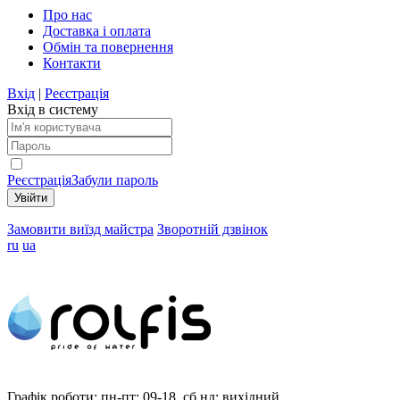
Про нас
Доставка і оплата
Обмін та повернення
Контакти
Вхід
|
Реєстрація
Вхід в систему
Реєстрація
Забули пароль
Замовити виїзд майстра
Зворотній дзвінок
ru
ua
Графік роботи:
пн-пт: 09-18, сб,нд: вихідний