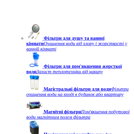
Фільтри для душу та ванної
кімнати
Очищення води від хлору і жорсткості у
ванній кімнаті
Фільтри для пом'якшення жорсткої
води
Захист теплотехніки від накипу
Магістральні фільтри для води
Фільтри
очищення води на вході в будинок або квартиру
Магнітні фільтри
Пом'якшення побутової
води магнітним полем фільтра