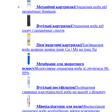
Механічні картриджі
Очищення води від
механічних домішок
Вугільні картриджі
Очищення води від
хлору і органічних сполук
Пом'якшуючі картриджі
Пом'якшення
води шляхом заміни іонів Ca і Mg на іони Na
Мембрани для зворотного
осмосу
Молекулярне очищення води зі ступенем 96-
99%
Вугільні постфільтри
Поліпшення
смакових властивостей води на виході з фільтру
Мінералізатори для води
Мінералізація
очищеної води необхідними мікроелементами