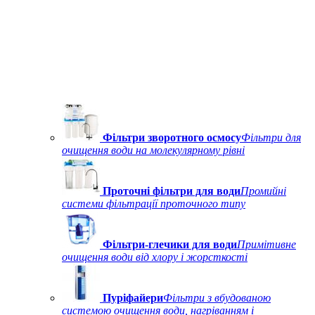
Фільтри зворотного осмосу
Фільтри для
очищення води на молекулярному рівні
Проточні фільтри для води
Промийні
системи фільтрації проточного типу
Фільтри-глечики для води
Примітивне
очищення води від хлору і жорсткості
Пуріфайери
Фільтри з вбудованою
системою очищення води, нагріванням і