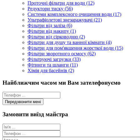
Проточні фільтри для води (12)
Редуктори тиску (56)
Системи комплексного очищення води (17)
Ультрафіолетові знезаражувачі (21)
Фільтри від заліза (6)
Фільтри від накипу (1)
Фільтри від сірководню (2)
Фільтри для душу та ванної кімнати (4)
Фільтри для пом'якшення жорсткої води (15)
Фільтри зворотного осмосу (62)
Фільтруючі загрузки (33)
Фітинги та шланги (11)
Хімія для басейнів (2)
Найближчим часом ми Вам зателефонуємо
Замовити виїзд майстра