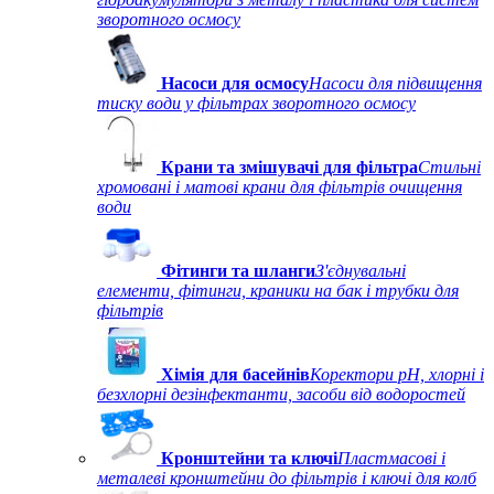
зворотного осмосу
Насоси для осмосу
Насоси для підвищення
тиску води у фільтрах зворотного осмосу
Крани та змішувачі для фільтра
Стильні
хромовані і матові крани для фільтрів очищення
води
Фітинги та шланги
З'єднувальні
елементи, фітинги, краники на бак і трубки для
фільтрів
Хімія для басейнів
Коректори рН, хлорні і
безхлорні дезінфектанти, засоби від водоростей
Кронштейни та ключі
Пластмасові і
металеві кронштейни до фільтрів і ключі для колб