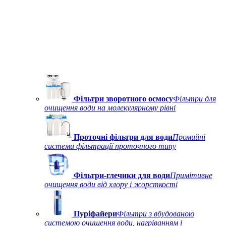
Фільтри зворотного осмосу
Фільтри для
очищення води на молекулярному рівні
Проточні фільтри для води
Промийні
системи фільтрації проточного типу
Фільтри-глечики для води
Примітивне
очищення води від хлору і жорсткості
Пуріфайери
Фільтри з вбудованою
системою очищення води, нагріванням і