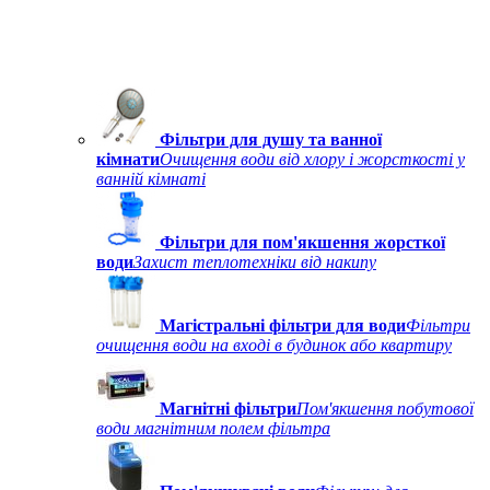
Фільтри для душу та ванної
кімнати
Очищення води від хлору і жорсткості у
ванній кімнаті
Фільтри для пом'якшення жорсткої
води
Захист теплотехніки від накипу
Магістральні фільтри для води
Фільтри
очищення води на вході в будинок або квартиру
Магнітні фільтри
Пом'якшення побутової
води магнітним полем фільтра