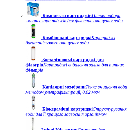
Комплекти картриджів
Готові набори
змінних картриджів для фільтрів очищення води
Комбіновані картриджі
Картриджі
багатоцільового очищення води
Знезалізнюючі картриджі для
фільтрів
Картриджі видалення заліза для питних
фільтрів
Капілярні мембрани
Тонке очищення води
методом ультрафільтрації, 0,02 мкм
Біокерамічні картриджі
Структурування
води для її кращого засвоєння організмом
Змінні УФ-лампи
Лампочки для