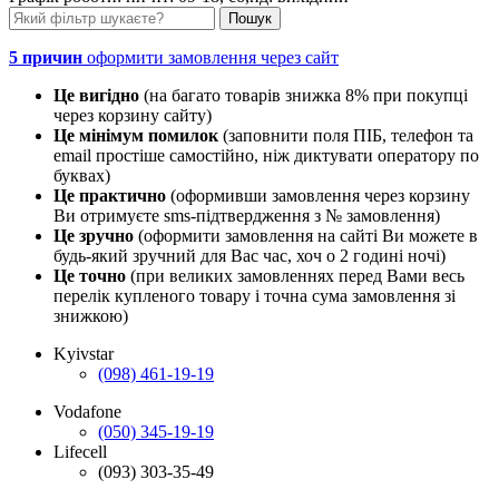
5 причин
оформити замовлення через сайт
Це вигідно
(на багато товарів знижка 8% при покупці
через корзину сайту)
Це мінімум помилок
(заповнити поля ПІБ, телефон та
email простіше самостійно, ніж диктувати оператору по
буквах)
Це практично
(оформивши замовлення через корзину
Ви отримуєте sms-підтвердження з № замовлення)
Це зручно
(оформити замовлення на сайті Ви можете в
будь-який зручний для Вас час, хоч о 2 годині ночі)
Це точно
(при великих замовленнях перед Вами весь
перелік купленого товару і точна сума замовлення зі
знижкою)
Kyivstar
(098) 461-19-19
Vodafone
(050) 345-19-19
Lifecell
(093) 303-35-49