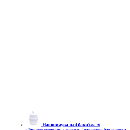
Накопичувальні баки
Змінні
гідроакумулятори з металу і пластика для систем