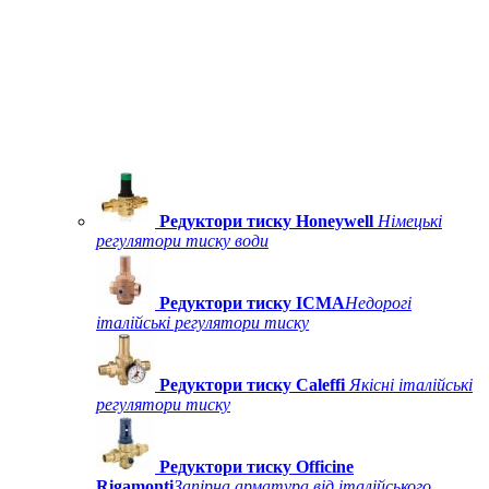
Редуктори тиску Honeywell
Німецькі
регулятори тиску води
Редуктори тиску ICMA
Недорогі
італійські регулятори тиску
Редуктори тиску Caleffi
Якісні італійські
регулятори тиску
Редуктори тиску Officine
Rigamonti
Запірна арматура від італійського