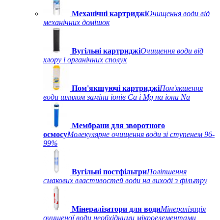
Механічні картриджі
Очищення води від
механічних домішок
Вугільні картриджі
Очищення води від
хлору і органічних сполук
Пом'якшуючі картриджі
Пом'якшення
води шляхом заміни іонів Ca і Mg на іони Na
Мембрани для зворотного
осмосу
Молекулярне очищення води зі ступенем 96-
99%
Вугільні постфільтри
Поліпшення
смакових властивостей води на виході з фільтру
Мінералізатори для води
Мінералізація
очищеної води необхідними мікроелементами