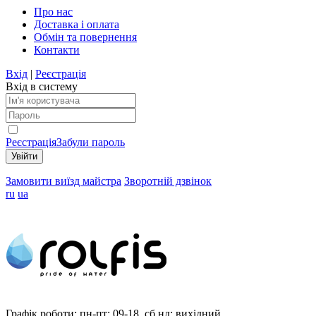
Про нас
Доставка і оплата
Обмін та повернення
Контакти
Вхід
|
Реєстрація
Вхід в систему
Реєстрація
Забули пароль
Замовити виїзд майстра
Зворотній дзвінок
ru
ua
Графік роботи:
пн-пт: 09-18, сб,нд: вихідний