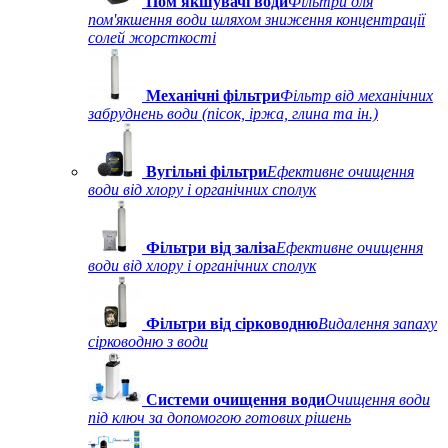
Пом'якшувачі води
Фільтри для
пом'якшення води шляхом зниження концентрації
солей жорсткості
Механічні фільтри
Фільтр від механічних
забруднень води (пісок, іржа, глина та ін.)
Вугільні фільтри
Ефективне очищення
води від хлору і органічних сполук
Фільтри від заліза
Ефективне очищення
води від хлору і органічних сполук
Фільтри від сірководню
Видалення запаху
сірководню з води
Системи очищення води
Очищення води
під ключ за допомогою готових рішень