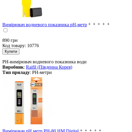
Вимірювач водневого показника pH-метр
890
грн
Код товару:
10776
PH-вимірювач водневого показника води
Виробник
:
Raifil (Південна Корея)
Тип приладу
: PH-метри
Вимірювач pH метр PH-80 HM Digital