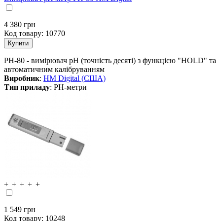
4 380
грн
Код товару:
10770
PH-80 - вимірювач рН (точність десяті) з функцією "HOLD" та
автоматичним калібруванням
Виробник
:
HM Digital (США)
Тип приладу
: PH-метри
1 549
грн
Код товару:
10248