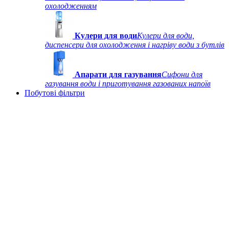
охолодженням
Кулери для води
Кулери для води,
диспенсери для охолодження і нагріву води з бутлів
Апарати для газування
Сифони для
газування води і приготування газованих напоїв
Побутові фільтри