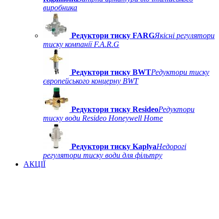
виробника
Редуктори тиску FARG
Якісні регулятори
тиску компанії F.A.R.G
Редуктори тиску BWT
Редуктори тиску
європейського концерну BWT
Редуктори тиску Resideo
Редуктори
тиску води Resideo Honeywell Home
Редуктори тиску Kaplya
Недорогі
регулятори тиску води для фільтру
АКЦІЇ