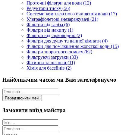
Проточні фільтри для води (12)
Редуктори тиску (56)
Системи комплексного очищення води (17)
Ультрафіолетові знезаражувачі (21)
Фільтри від заліза (6)
Фільтри від накипу (1)
Фільтри від сірководню (2)
Фільтри для душу та ванної кімнати (4)
Фільтри для пом'якшення жорсткої води (15)
Фільтри зворотного осмосу (62)
Фільтруючі загрузки (33)
Фітинги та шланги (11)
Хімія для басейнів (2)
Найближчим часом ми Вам зателефонуємо
Замовити виїзд майстра