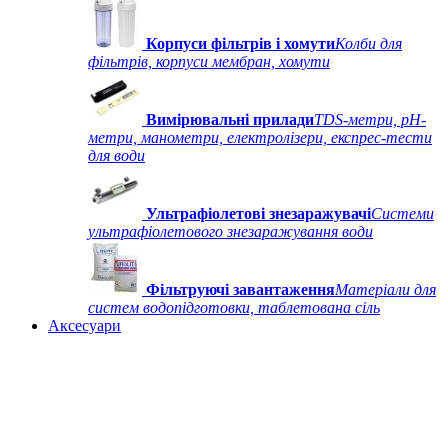
Корпуси фільтрів і хомути
Колби для
фільтрів, корпуси мембран, хомути
Вимірювальні прилади
TDS-метри, рН-
метри, манометри, електролізери, експрес-тести
для води
Ультрафіолетові знезаражувачі
Системи
ультрафіолетового знезаражування води
Фільтруючі завантаження
Матеріали для
систем водопідготовки, таблетована сіль
Аксесуари