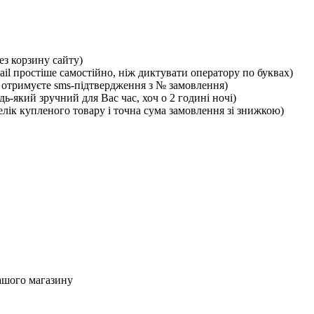
ез корзину сайту)
ail простіше самостійно, ніж диктувати оператору по буквах)
отримуєте sms-підтвердження з № замовлення)
ь-який зручний для Вас час, хоч о 2 годині ночі)
лік купленого товару і точна сума замовлення зі знижкою)
ашого магазину