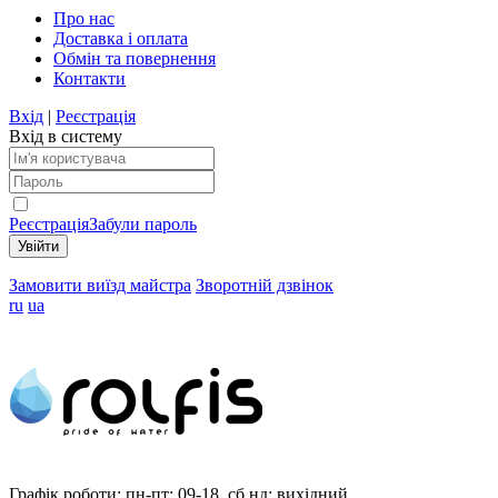
Про нас
Доставка і оплата
Обмін та повернення
Контакти
Вхід
|
Реєстрація
Вхід в систему
Реєстрація
Забули пароль
Замовити виїзд майстра
Зворотній дзвінок
ru
ua
Графік роботи:
пн-пт: 09-18, сб,нд: вихідний