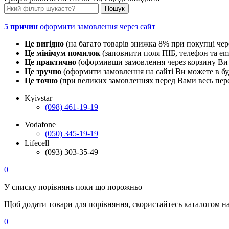
5 причин
оформити замовлення через сайт
Це вигідно
(на багато товарів знижка 8% при покупці чер
Це мінімум помилок
(заповнити поля ПІБ, телефон та em
Це практично
(оформивши замовлення через корзину Ви 
Це зручно
(оформити замовлення на сайті Ви можете в буд
Це точно
(при великих замовленнях перед Вами весь пере
Kyivstar
(098) 461-19-19
Vodafone
(050) 345-19-19
Lifecell
(093) 303-35-49
0
У списку порівнянь поки що порожньо
Щоб додати товари для порівняння, скористайтесь каталогом н
0