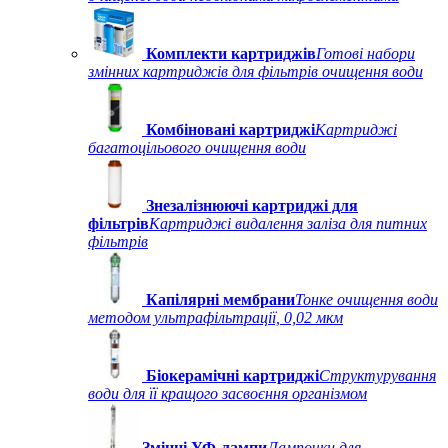
Комплекти картриджів
Готові набори
змінних картриджів для фільтрів очищення води
Комбіновані картриджі
Картриджі
багатоцільового очищення води
Знезалізнюючі картриджі для
фільтрів
Картриджі видалення заліза для питних
фільтрів
Капілярні мембрани
Тонке очищення води
методом ультрафільтрації, 0,02 мкм
Біокерамічні картриджі
Структурування
води для її кращого засвоєння організмом
Змінні УФ-лампи
Лампочки для