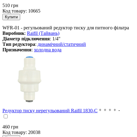
510
грн
Код товару:
10665
WFR-01 - регульований редуктор тиску для питного фільтра
Виробник
:
Raifil (Тайвань)
Діаметр підключення
: 1/4"
Тип редуктора
:
динамічний/статичний
Призначення
:
холодна вода
Редуктор тиску нерегульований Raifil 1830-С
460
грн
Код товару:
20038