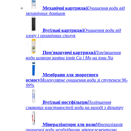
Механічні картриджі
Очищення води від
механічних домішок
Вугільні картриджі
Очищення води від
хлору і органічних сполук
Пом'якшуючі картриджі
Пом'якшення
води шляхом заміни іонів Ca і Mg на іони Na
Мембрани для зворотного
осмосу
Молекулярне очищення води зі ступенем 96-
99%
Вугільні постфільтри
Поліпшення
смакових властивостей води на виході з фільтру
Мінералізатори для води
Мінералізація
очищеної води необхідними мікроелементами