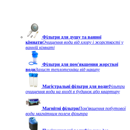
Фільтри для душу та ванної
кімнати
Очищення води від хлору і жорсткості у
ванній кімнаті
Фільтри для пом'якшення жорсткої
води
Захист теплотехніки від накипу
Магістральні фільтри для води
Фільтри
очищення води на вході в будинок або квартиру
Магнітні фільтри
Пом'якшення побутової
води магнітним полем фільтра