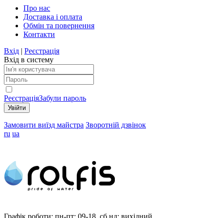
Про нас
Доставка і оплата
Обмін та повернення
Контакти
Вхід
|
Реєстрація
Вхід в систему
Реєстрація
Забули пароль
Замовити виїзд майстра
Зворотній дзвінок
ru
ua
Графік роботи:
пн-пт: 09-18, сб,нд: вихідний