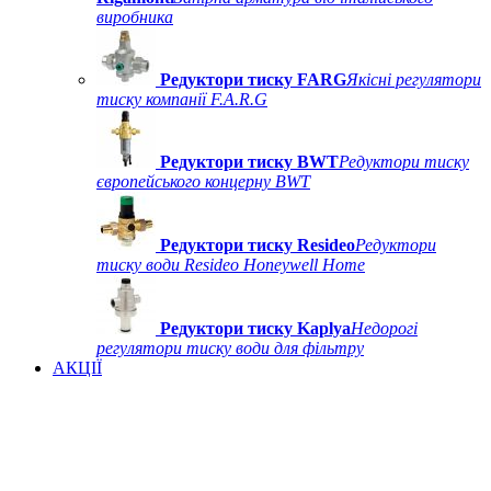
виробника
Редуктори тиску FARG
Якісні регулятори
тиску компанії F.A.R.G
Редуктори тиску BWT
Редуктори тиску
європейського концерну BWT
Редуктори тиску Resideo
Редуктори
тиску води Resideo Honeywell Home
Редуктори тиску Kaplya
Недорогі
регулятори тиску води для фільтру
АКЦІЇ