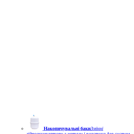
Накопичувальні баки
Змінні
гідроакумулятори з металу і пластика для систем