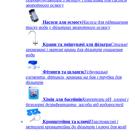
зворотного осмосу
Насоси для осмосу
Насоси для підвищення
тиску води у фільтрах зворотного осмосу
Крани та змішувачі для фільтра
Стильні
хромовані і матові крани для фільтрів очищення
води
Фітинги та шланги
З'єднувальні
елементи, фітинги, краники на бак і трубки для
фільтрів
Хімія для басейнів
Коректори рН, хлорні і
безхлорні дезінфектанти, засоби від водоростей
Кронштейни та ключі
Пластмасові і
металеві кронштейни до фільтрів і ключі для колб