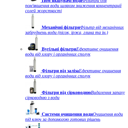
Пом'якшувачі води
Фільтри для
пом'якшення води шляхом зниження концентрації
солей жорсткості
Механічні фільтри
Фільтр від механічних
забруднень води (пісок, іржа, глина та ін.)
Вугільні фільтри
Ефективне очищення
води від хлору і органічних сполук
Фільтри від заліза
Ефективне очищення
води від хлору і органічних сполук
Фільтри від сірководню
Видалення запаху
сірководню з води
Системи очищення води
Очищення води
під ключ за допомогою готових рішень