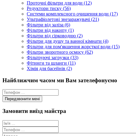
Проточні фільтри для води (12)
Редуктори тиску (56)
Системи комплексного очищення води (17)
Ультрафіолетові знезаражувачі (21)
Фільтри від заліза (6)
Фільтри від накипу (1)
Фільтри від сірководню (2)
Фільтри для душу та ванної кімнати (4)
Фільтри для пом'якшення жорсткої води (15)
Фільтри зворотного осмосу (62)
Фільтруючі загрузки (33)
Фітинги та шланги (11)
Хімія для басейнів (2)
Найближчим часом ми Вам зателефонуємо
Замовити виїзд майстра