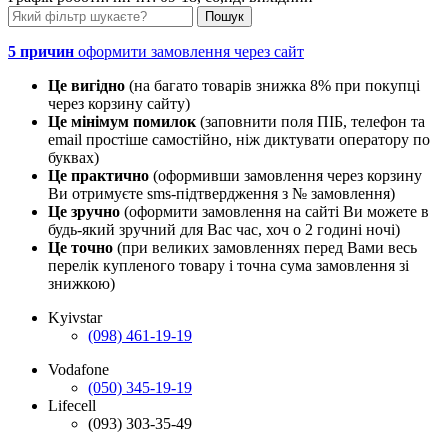
5 причин
оформити замовлення через сайт
Це вигідно
(на багато товарів знижка 8% при покупці
через корзину сайту)
Це мінімум помилок
(заповнити поля ПІБ, телефон та
email простіше самостійно, ніж диктувати оператору по
буквах)
Це практично
(оформивши замовлення через корзину
Ви отримуєте sms-підтвердження з № замовлення)
Це зручно
(оформити замовлення на сайті Ви можете в
будь-який зручний для Вас час, хоч о 2 годині ночі)
Це точно
(при великих замовленнях перед Вами весь
перелік купленого товару і точна сума замовлення зі
знижкою)
Kyivstar
(098) 461-19-19
Vodafone
(050) 345-19-19
Lifecell
(093) 303-35-49