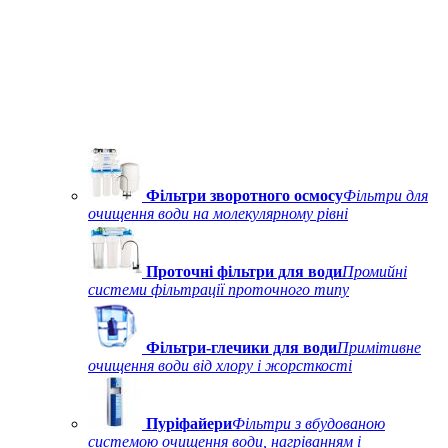
Фільтри зворотного осмосу
Фільтри для
очищення води на молекулярному рівні
Проточні фільтри для води
Промийні
системи фільтрації проточного типу
Фільтри-глечики для води
Примітивне
очищення води від хлору і жорсткості
Пуріфайери
Фільтри з вбудованою
системою очищення води, нагріванням і