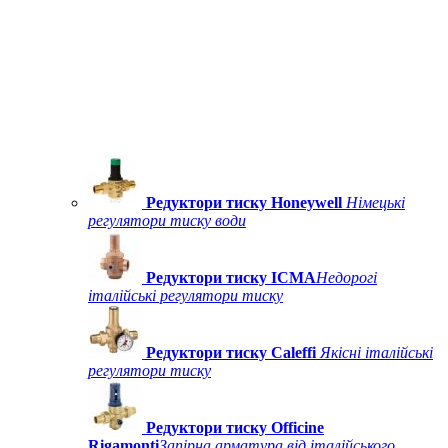
Редуктори тиску Honeywell
Німецькі
регулятори тиску води
Редуктори тиску ICMA
Недорогі
італійські регулятори тиску
Редуктори тиску Caleffi
Якісні італійські
регулятори тиску
Редуктори тиску Officine
Rigamonti
Запірна арматура від італійського