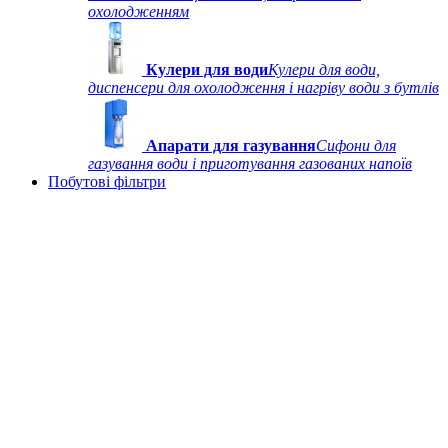
охолодженням
Кулери для води
Кулери для води,
диспенсери для охолодження і нагріву води з бутлів
Апарати для газування
Сифони для
газування води і приготування газованих напоїв
Побутові фільтри