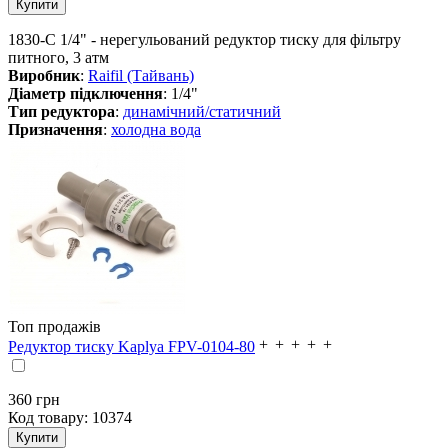
1830-C 1/4" - нерегульований редуктор тиску для фільтру
питного, 3 атм
Виробник
:
Raifil (Тайвань)
Діаметр підключення
: 1/4"
Тип редуктора
:
динамічний/статичний
Призначення
:
холодна вода
Топ продажів
Редуктор тиску Kaplya FPV-0104-80
360
грн
Код товару:
10374