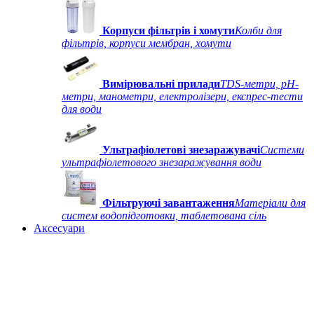
Корпуси фільтрів і хомути
Колби для
фільтрів, корпуси мембран, хомути
Вимірювальні прилади
TDS-метри, рН-
метри, манометри, електролізери, експрес-тести
для води
Ультрафіолетові знезаражувачі
Системи
ультрафіолетового знезаражування води
Фільтруючі завантаження
Матеріали для
систем водопідготовки, таблетована сіль
Аксесуари