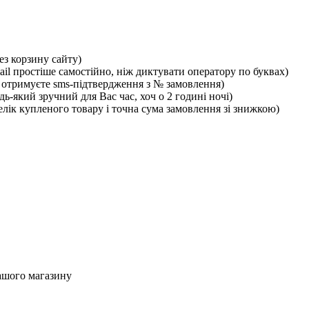
ез корзину сайту)
ail простіше самостійно, ніж диктувати оператору по буквах)
отримуєте sms-підтвердження з № замовлення)
ь-який зручний для Вас час, хоч о 2 годині ночі)
лік купленого товару і точна сума замовлення зі знижкою)
ашого магазину