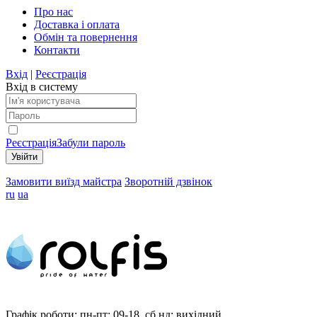
Про нас
Доставка і оплата
Обмін та повернення
Контакти
Вхід
|
Реєстрація
Вхід в систему
Реєстрація
Забули пароль
Замовити виїзд майстра
Зворотній дзвінок
ru
ua
Графік роботи:
пн-пт: 09-18, сб,нд: вихідний