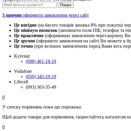
5 причин
оформити замовлення через сайт
Це вигідно
(на багато товарів знижка 8% при покупці чер
Це мінімум помилок
(заповнити поля ПІБ, телефон та em
Це практично
(оформивши замовлення через корзину Ви 
Це зручно
(оформити замовлення на сайті Ви можете в буд
Це точно
(при великих замовленнях перед Вами весь пере
Kyivstar
(098) 461-19-19
Vodafone
(050) 345-19-19
Lifecell
(093) 303-35-49
0
У списку порівнянь поки що порожньо
Щоб додати товари для порівняння, скористайтесь каталогом н
0