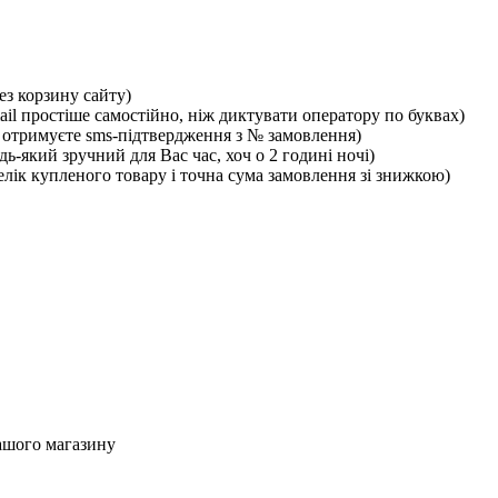
ез корзину сайту)
ail простіше самостійно, ніж диктувати оператору по буквах)
отримуєте sms-підтвердження з № замовлення)
ь-який зручний для Вас час, хоч о 2 годині ночі)
лік купленого товару і точна сума замовлення зі знижкою)
ашого магазину