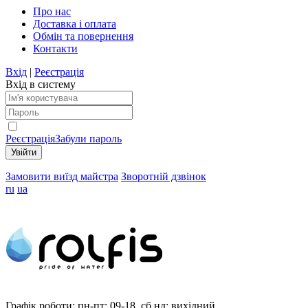
Про нас
Доставка і оплата
Обмін та повернення
Контакти
Вхід
|
Реєстрація
Вхід в систему
Реєстрація
Забули пароль
Замовити виїзд майстра
Зворотній дзвінок
ru
ua
Графік роботи:
пн-пт: 09-18, сб,нд: вихідний