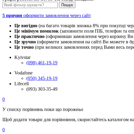
5 причин
оформити замовлення через сайт
Це вигідно
(на багато товарів знижка 8% при покупці чер
Це мінімум помилок
(заповнити поля ПІБ, телефон та em
Це практично
(оформивши замовлення через корзину Ви 
Це зручно
(оформити замовлення на сайті Ви можете в буд
Це точно
(при великих замовленнях перед Вами весь пере
Kyivstar
(098) 461-19-19
Vodafone
(050) 345-19-19
Lifecell
(093) 303-35-49
0
У списку порівнянь поки що порожньо
Щоб додати товари для порівняння, скористайтесь каталогом н
0