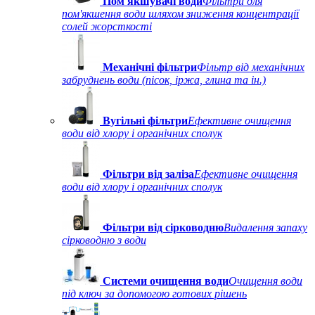
Пом'якшувачі води
Фільтри для
пом'якшення води шляхом зниження концентрації
солей жорсткості
Механічні фільтри
Фільтр від механічних
забруднень води (пісок, іржа, глина та ін.)
Вугільні фільтри
Ефективне очищення
води від хлору і органічних сполук
Фільтри від заліза
Ефективне очищення
води від хлору і органічних сполук
Фільтри від сірководню
Видалення запаху
сірководню з води
Системи очищення води
Очищення води
під ключ за допомогою готових рішень