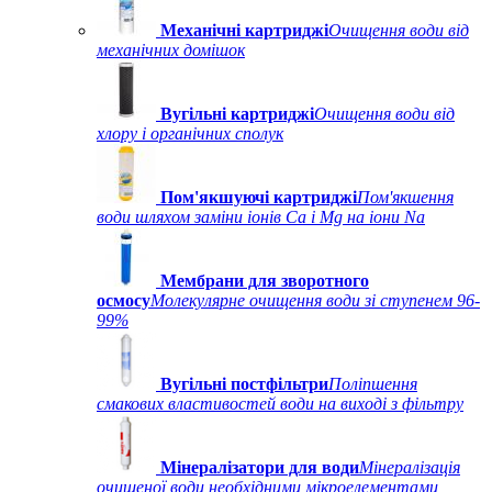
Механічні картриджі
Очищення води від
механічних домішок
Вугільні картриджі
Очищення води від
хлору і органічних сполук
Пом'якшуючі картриджі
Пом'якшення
води шляхом заміни іонів Ca і Mg на іони Na
Мембрани для зворотного
осмосу
Молекулярне очищення води зі ступенем 96-
99%
Вугільні постфільтри
Поліпшення
смакових властивостей води на виході з фільтру
Мінералізатори для води
Мінералізація
очищеної води необхідними мікроелементами