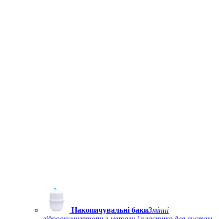
Накопичувальні баки
Змінні
гідроакумулятори з металу і пластика для систем