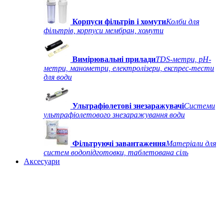
Корпуси фільтрів і хомути
Колби для
фільтрів, корпуси мембран, хомути
Вимірювальні прилади
TDS-метри, рН-
метри, манометри, електролізери, експрес-тести
для води
Ультрафіолетові знезаражувачі
Системи
ультрафіолетового знезаражування води
Фільтруючі завантаження
Матеріали для
систем водопідготовки, таблетована сіль
Аксесуари