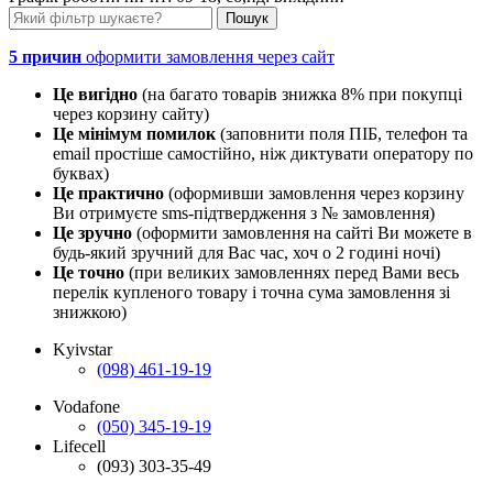
5 причин
оформити замовлення через сайт
Це вигідно
(на багато товарів знижка 8% при покупці
через корзину сайту)
Це мінімум помилок
(заповнити поля ПІБ, телефон та
email простіше самостійно, ніж диктувати оператору по
буквах)
Це практично
(оформивши замовлення через корзину
Ви отримуєте sms-підтвердження з № замовлення)
Це зручно
(оформити замовлення на сайті Ви можете в
будь-який зручний для Вас час, хоч о 2 годині ночі)
Це точно
(при великих замовленнях перед Вами весь
перелік купленого товару і точна сума замовлення зі
знижкою)
Kyivstar
(098) 461-19-19
Vodafone
(050) 345-19-19
Lifecell
(093) 303-35-49