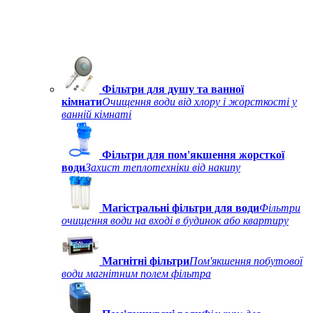
Фільтри для душу та ванної
кімнати
Очищення води від хлору і жорсткості у
ванній кімнаті
Фільтри для пом'якшення жорсткої
води
Захист теплотехніки від накипу
Магістральні фільтри для води
Фільтри
очищення води на вході в будинок або квартиру
Магнітні фільтри
Пом'якшення побутової
води магнітним полем фільтра