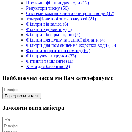
Проточні фільтри для води (12)
Редуктори тиску (56)
Системи комплексного очищення води (17)
Ультрафіолетові знезаражувачі (21)
Фільтри від заліза (6)
Фільтри від накипу (1)
Фільтри від сірководню (2)
Фільтри для душу та ванної кімнати (4)
Фільтри для пом'якшення жорсткої води (15)
Фільтри зворотного осмосу (62)
Фільтруючі загрузки (33)
Фітинги та шланги (11)
Хімія для басейнів (2)
Найближчим часом ми Вам зателефонуємо
Замовити виїзд майстра