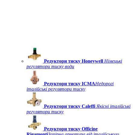
Редуктори тиску Honeywell
Німецькі
регулятори тиску води
Редуктори тиску ICMA
Недорогі
італійські регулятори тиску
Редуктори тиску Caleffi
Якісні італійські
регулятори тиску
Редуктори тиску Officine
Rigamonti
Запірна арматура від італійського