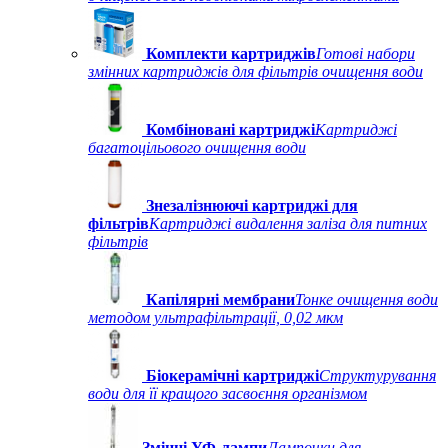
Комплекти картриджів
Готові набори
змінних картриджів для фільтрів очищення води
Комбіновані картриджі
Картриджі
багатоцільового очищення води
Знезалізнюючі картриджі для
фільтрів
Картриджі видалення заліза для питних
фільтрів
Капілярні мембрани
Тонке очищення води
методом ультрафільтрації, 0,02 мкм
Біокерамічні картриджі
Структурування
води для її кращого засвоєння організмом
Змінні УФ-лампи
Лампочки для