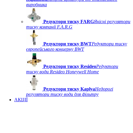
виробника
Редуктори тиску FARG
Якісні регулятори
тиску компанії F.A.R.G
Редуктори тиску BWT
Редуктори тиску
європейського концерну BWT
Редуктори тиску Resideo
Редуктори
тиску води Resideo Honeywell Home
Редуктори тиску Kaplya
Недорогі
регулятори тиску води для фільтру
АКЦІЇ