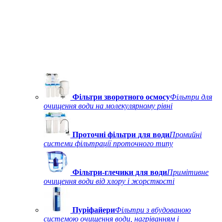
Фільтри зворотного осмосу
Фільтри для
очищення води на молекулярному рівні
Проточні фільтри для води
Промийні
системи фільтрації проточного типу
Фільтри-глечики для води
Примітивне
очищення води від хлору і жорсткості
Пуріфайери
Фільтри з вбудованою
системою очищення води, нагріванням і