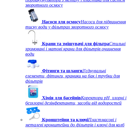
зворотного осмосу
Насоси для осмосу
Насоси для підвищення
тиску води у фільтрах зворотного осмосу
Крани та змішувачі для фільтра
Стильні
хромовані і матові крани для фільтрів очищення
води
Фітинги та шланги
З'єднувальні
елементи, фітинги, краники на бак і трубки для
фільтрів
Хімія для басейнів
Коректори рН, хлорні і
безхлорні дезінфектанти, засоби від водоростей
Кронштейни та ключі
Пластмасові і
металеві кронштейни до фільтрів і ключі для колб