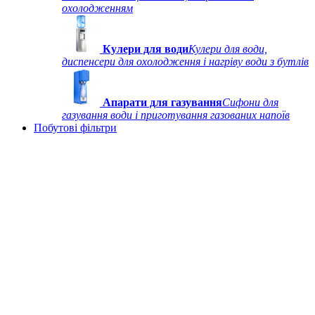
охолодженням
Кулери для води
Кулери для води,
диспенсери для охолодження і нагріву води з бутлів
Апарати для газування
Сифони для
газування води і приготування газованих напоїв
Побутові фільтри