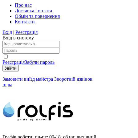
Про нас
Доставка і оплата
Обмін та повернення
Контакти
Вхід
|
Реєстрація
Вхід в систему
Реєстрація
Забули пароль
Замовити виїзд майстра
Зворотній дзвінок
ru
ua
Графік роботи:
пн-пт: 09-18, сб,нд: вихідний