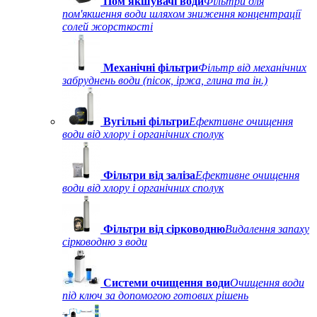
Пом'якшувачі води
Фільтри для
пом'якшення води шляхом зниження концентрації
солей жорсткості
Механічні фільтри
Фільтр від механічних
забруднень води (пісок, іржа, глина та ін.)
Вугільні фільтри
Ефективне очищення
води від хлору і органічних сполук
Фільтри від заліза
Ефективне очищення
води від хлору і органічних сполук
Фільтри від сірководню
Видалення запаху
сірководню з води
Системи очищення води
Очищення води
під ключ за допомогою готових рішень