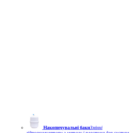
Накопичувальні баки
Змінні
гідроакумулятори з металу і пластика для систем