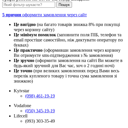
5 причин
оформити замовлення через сайт
Це вигідно
(на багато товарів знижка 8% при покупці
через корзину сайту)
Це мінімум помилок
(заповнити поля ПІБ, телефон та
email простіше самостійно, ніж диктувати оператору по
буквах)
Це практично
(оформивши замовлення через корзину
Ви отримуєте sms-підтвердження з № замовлення)
Це зручно
(оформити замовлення на сайті Ви можете в
будь-який зручний для Вас час, хоч о 2 годині ночі)
Це точно
(при великих замовленнях перед Вами весь
перелік купленого товару і точна сума замовлення зі
знижкою)
Kyivstar
(098) 461-19-19
Vodafone
(050) 345-19-19
Lifecell
(093) 303-35-49