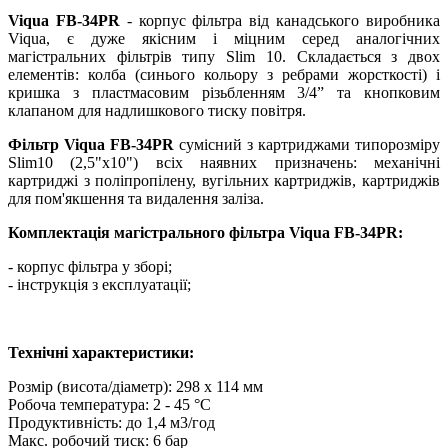
Viqua FB-34PR
- корпус фільтра від канадського виробника
Viqua, є дуже якісним і міцним серед аналогічних
магістральних фільтрів типу Slim 10. Складається з двох
елементів: колба (синього кольору з ребрами жорсткості) і
кришка з пластмасовим різьбленням 3/4” та кнопковим
клапаном для надлишкового тиску повітря.
Фільтр Viqua FB-34PR
сумісний з картриджами типорозміру
Slim10 (2,5"x10") всіх наявних призначень: механічні
картриджі з поліпропілену, вугільних картриджів, картриджів
для пом'якшення та видалення заліза.
Комплектація магістрального фільтра Viqua FB-34PR:
- корпус фільтра у зборі;
- інструкція з експлуатації;
Технічні характеристики:
Розмір (висота/діаметр): 298 х 114 мм
Робоча температура: 2 - 45 °C
Продуктивність: до 1,4 м3/год
Макс. робочий тиск: 6 бар