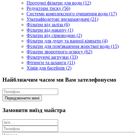
Проточні фільтри для води (12)
Редуктори тиску (56)
Системи комплексного очищення води (17)
Ультрафіолетові знезаражувачі (21)
Фільтри від заліза (6)
Фільтри від накипу (1)
Фільтри від сірководню (2)
Фільтри для душу та ванної кімнати (4)
Фільтри для пом'якшення жорсткої води (15)
Фільтри зворотного осмосу (62)
Фільтруючі загрузки (33)
Фітинги та шланги (11)
Хімія для басейнів (2)
Найближчим часом ми Вам зателефонуємо
Замовити виїзд майстра