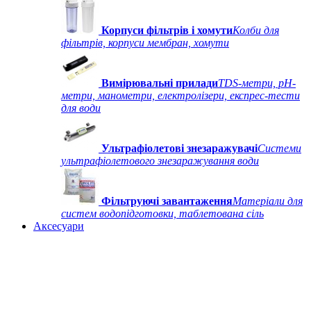
Корпуси фільтрів і хомути
Колби для
фільтрів, корпуси мембран, хомути
Вимірювальні прилади
TDS-метри, рН-
метри, манометри, електролізери, експрес-тести
для води
Ультрафіолетові знезаражувачі
Системи
ультрафіолетового знезаражування води
Фільтруючі завантаження
Матеріали для
систем водопідготовки, таблетована сіль
Аксесуари