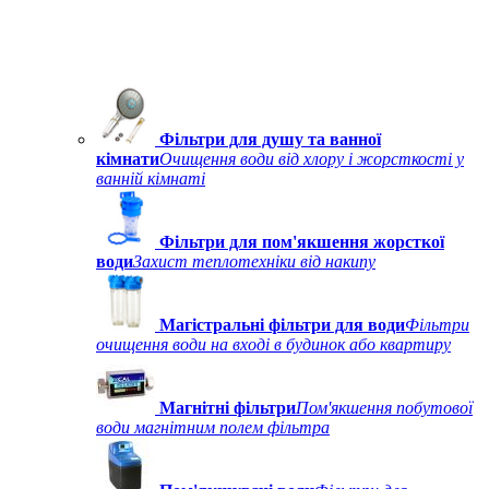
Фільтри для душу та ванної
кімнати
Очищення води від хлору і жорсткості у
ванній кімнаті
Фільтри для пом'якшення жорсткої
води
Захист теплотехніки від накипу
Магістральні фільтри для води
Фільтри
очищення води на вході в будинок або квартиру
Магнітні фільтри
Пом'якшення побутової
води магнітним полем фільтра