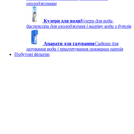
охолодженням
Кулери для води
Кулери для води,
диспенсери для охолодження і нагріву води з бутлів
Апарати для газування
Сифони для
газування води і приготування газованих напоїв
Побутові фільтри