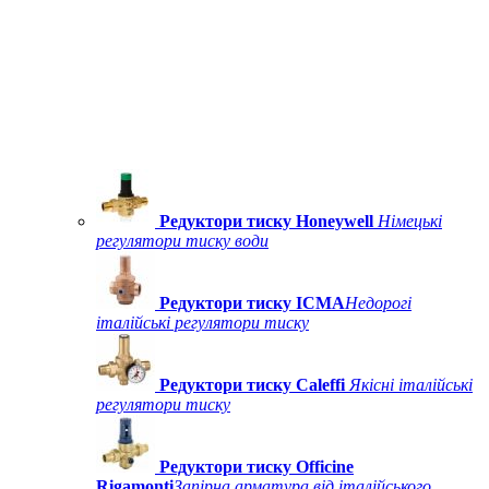
Редуктори тиску Honeywell
Німецькі
регулятори тиску води
Редуктори тиску ICMA
Недорогі
італійські регулятори тиску
Редуктори тиску Caleffi
Якісні італійські
регулятори тиску
Редуктори тиску Officine
Rigamonti
Запірна арматура від італійського