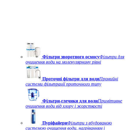
Фільтри зворотного осмосу
Фільтри для
очищення води на молекулярному рівні
Проточні фільтри для води
Промийні
системи фільтрації проточного типу
Фільтри-глечики для води
Примітивне
очищення води від хлору і жорсткості
Пуріфайери
Фільтри з вбудованою
системою очищення води, нагріванням і