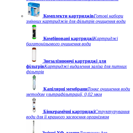
Комплекти картриджів
Готові набори
змінних картриджів для фільтрів очищення води
Комбіновані картриджі
Картриджі
багатоцільового очищення води
Знезалізнюючі картриджі для
фільтрів
Картриджі видалення заліза для питних
фільтрів
Капілярні мембрани
Тонке очищення води
методом ультрафільтрації, 0,02 мкм
Біокерамічні картриджі
Структурування
води для її кращого засвоєння організмом
Змінні УФ-лампи
Лампочки для