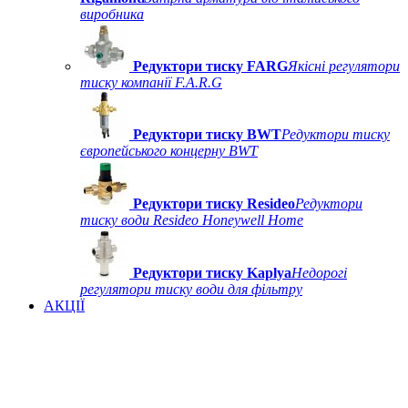
виробника
Редуктори тиску FARG
Якісні регулятори
тиску компанії F.A.R.G
Редуктори тиску BWT
Редуктори тиску
європейського концерну BWT
Редуктори тиску Resideo
Редуктори
тиску води Resideo Honeywell Home
Редуктори тиску Kaplya
Недорогі
регулятори тиску води для фільтру
АКЦІЇ