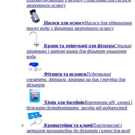
зворотного осмосу
Насоси для осмосу
Насоси для підвищення
тиску води у фільтрах зворотного осмосу
Крани та змішувачі для фільтра
Стильні
хромовані і матові крани для фільтрів очищення
води
Фітинги та шланги
З'єднувальні
елементи, фітинги, краники на бак і трубки для
фільтрів
Хімія для басейнів
Коректори рН, хлорні і
безхлорні дезінфектанти, засоби від водоростей
Кронштейни та ключі
Пластмасові і
металеві кронштейни до фільтрів і ключі для колб