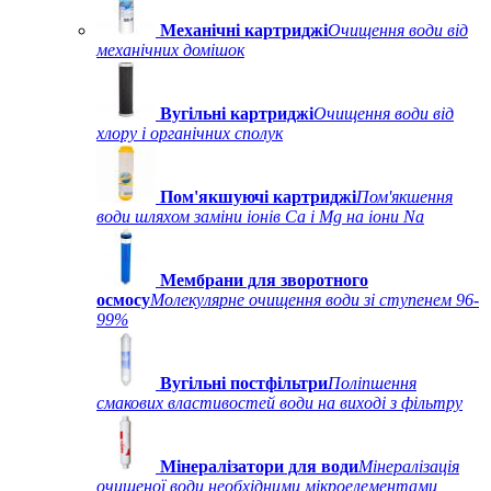
Механічні картриджі
Очищення води від
механічних домішок
Вугільні картриджі
Очищення води від
хлору і органічних сполук
Пом'якшуючі картриджі
Пом'якшення
води шляхом заміни іонів Ca і Mg на іони Na
Мембрани для зворотного
осмосу
Молекулярне очищення води зі ступенем 96-
99%
Вугільні постфільтри
Поліпшення
смакових властивостей води на виході з фільтру
Мінералізатори для води
Мінералізація
очищеної води необхідними мікроелементами