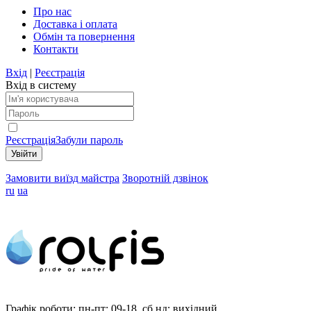
Про нас
Доставка і оплата
Обмін та повернення
Контакти
Вхід
|
Реєстрація
Вхід в систему
Реєстрація
Забули пароль
Замовити виїзд майстра
Зворотній дзвінок
ru
ua
Графік роботи:
пн-пт: 09-18, сб,нд: вихідний