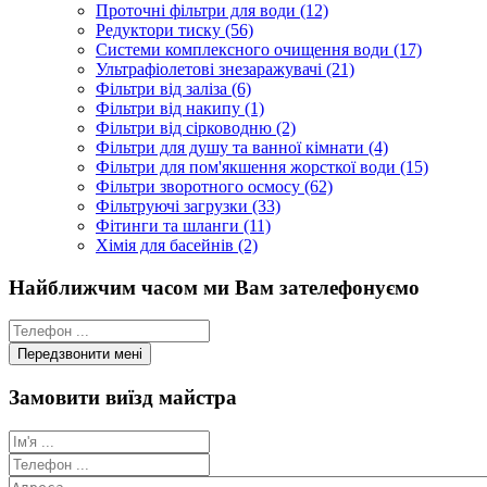
Проточні фільтри для води (12)
Редуктори тиску (56)
Системи комплексного очищення води (17)
Ультрафіолетові знезаражувачі (21)
Фільтри від заліза (6)
Фільтри від накипу (1)
Фільтри від сірководню (2)
Фільтри для душу та ванної кімнати (4)
Фільтри для пом'якшення жорсткої води (15)
Фільтри зворотного осмосу (62)
Фільтруючі загрузки (33)
Фітинги та шланги (11)
Хімія для басейнів (2)
Найближчим часом ми Вам зателефонуємо
Замовити виїзд майстра