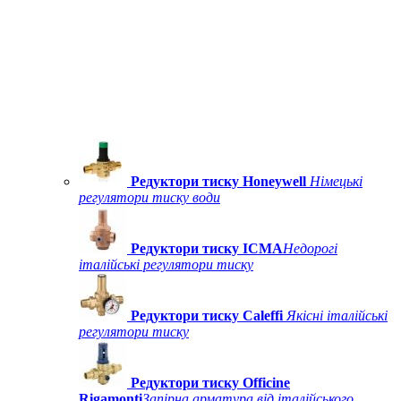
Редуктори тиску Honeywell
Німецькі
регулятори тиску води
Редуктори тиску ICMA
Недорогі
італійські регулятори тиску
Редуктори тиску Caleffi
Якісні італійські
регулятори тиску
Редуктори тиску Officine
Rigamonti
Запірна арматура від італійського