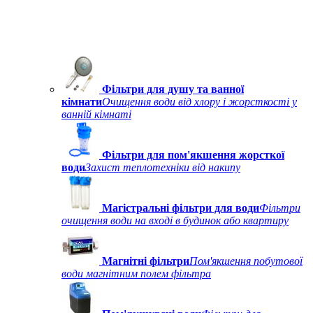
Фільтри для душу та ванної
кімнати
Очищення води від хлору і жорсткості у
ванній кімнаті
Фільтри для пом'якшення жорсткої
води
Захист теплотехніки від накипу
Магістральні фільтри для води
Фільтри
очищення води на вході в будинок або квартиру
Магнітні фільтри
Пом'якшення побутової
води магнітним полем фільтра