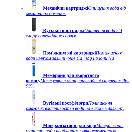
Механічні картриджі
Очищення води від
механічних домішок
Вугільні картриджі
Очищення води від
хлору і органічних сполук
Пом'якшуючі картриджі
Пом'якшення
води шляхом заміни іонів Ca і Mg на іони Na
Мембрани для зворотного
осмосу
Молекулярне очищення води зі ступенем 96-
99%
Вугільні постфільтри
Поліпшення
смакових властивостей води на виході з фільтру
Мінералізатори для води
Мінералізація
очищеної води необхідними мікроелементами