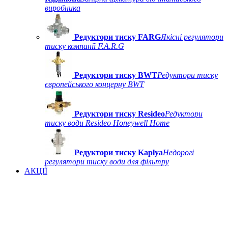
виробника
Редуктори тиску FARG
Якісні регулятори
тиску компанії F.A.R.G
Редуктори тиску BWT
Редуктори тиску
європейського концерну BWT
Редуктори тиску Resideo
Редуктори
тиску води Resideo Honeywell Home
Редуктори тиску Kaplya
Недорогі
регулятори тиску води для фільтру
АКЦІЇ