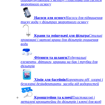
зворотного осмосу
Насоси для осмосу
Насоси для підвищення
тиску води у фільтрах зворотного осмосу
Крани та змішувачі для фільтра
Стильні
хромовані і матові крани для фільтрів очищення
води
Фітинги та шланги
З'єднувальні
елементи, фітинги, краники на бак і трубки для
фільтрів
Хімія для басейнів
Коректори рН, хлорні і
безхлорні дезінфектанти, засоби від водоростей
Кронштейни та ключі
Пластмасові і
металеві кронштейни до фільтрів і ключі для колб