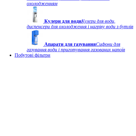
охолодженням
Кулери для води
Кулери для води,
диспенсери для охолодження і нагріву води з бутлів
Апарати для газування
Сифони для
газування води і приготування газованих напоїв
Побутові фільтри