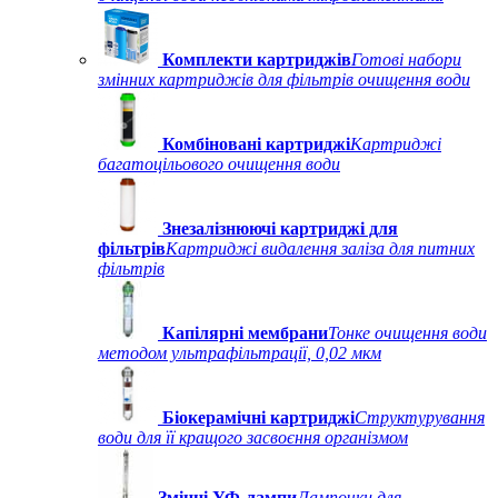
Комплекти картриджів
Готові набори
змінних картриджів для фільтрів очищення води
Комбіновані картриджі
Картриджі
багатоцільового очищення води
Знезалізнюючі картриджі для
фільтрів
Картриджі видалення заліза для питних
фільтрів
Капілярні мембрани
Тонке очищення води
методом ультрафільтрації, 0,02 мкм
Біокерамічні картриджі
Структурування
води для її кращого засвоєння організмом
Змінні УФ-лампи
Лампочки для