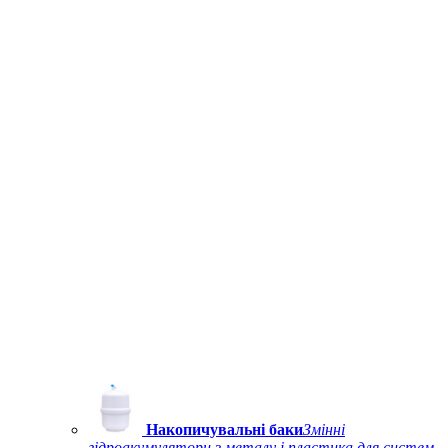
Накопичувальні баки
Змінні
гідроакумулятори з металу і пластика для систем