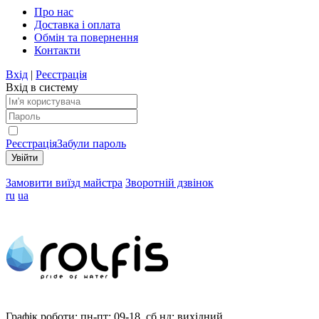
Про нас
Доставка і оплата
Обмін та повернення
Контакти
Вхід
|
Реєстрація
Вхід в систему
Реєстрація
Забули пароль
Замовити виїзд майстра
Зворотній дзвінок
ru
ua
Графік роботи:
пн-пт: 09-18, сб,нд: вихідний