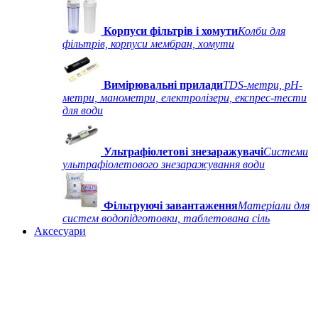
Корпуси фільтрів і хомути
Колби для
фільтрів, корпуси мембран, хомути
Вимірювальні прилади
TDS-метри, рН-
метри, манометри, електролізери, експрес-тести
для води
Ультрафіолетові знезаражувачі
Системи
ультрафіолетового знезаражування води
Фільтруючі завантаження
Матеріали для
систем водопідготовки, таблетована сіль
Аксесуари