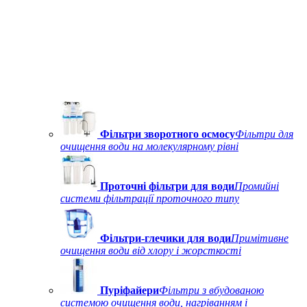
Фільтри зворотного осмосу
Фільтри для
очищення води на молекулярному рівні
Проточні фільтри для води
Промийні
системи фільтрації проточного типу
Фільтри-глечики для води
Примітивне
очищення води від хлору і жорсткості
Пуріфайери
Фільтри з вбудованою
системою очищення води, нагріванням і