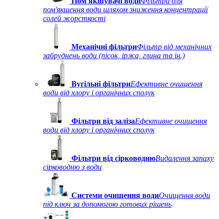
Пом'якшувачі води
Фільтри для
пом'якшення води шляхом зниження концентрації
солей жорсткості
Механічні фільтри
Фільтр від механічних
забруднень води (пісок, іржа, глина та ін.)
Вугільні фільтри
Ефективне очищення
води від хлору і органічних сполук
Фільтри від заліза
Ефективне очищення
води від хлору і органічних сполук
Фільтри від сірководню
Видалення запаху
сірководню з води
Системи очищення води
Очищення води
під ключ за допомогою готових рішень