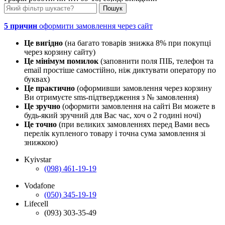
5 причин
оформити замовлення через сайт
Це вигідно
(на багато товарів знижка 8% при покупці
через корзину сайту)
Це мінімум помилок
(заповнити поля ПІБ, телефон та
email простіше самостійно, ніж диктувати оператору по
буквах)
Це практично
(оформивши замовлення через корзину
Ви отримуєте sms-підтвердження з № замовлення)
Це зручно
(оформити замовлення на сайті Ви можете в
будь-який зручний для Вас час, хоч о 2 годині ночі)
Це точно
(при великих замовленнях перед Вами весь
перелік купленого товару і точна сума замовлення зі
знижкою)
Kyivstar
(098) 461-19-19
Vodafone
(050) 345-19-19
Lifecell
(093) 303-35-49