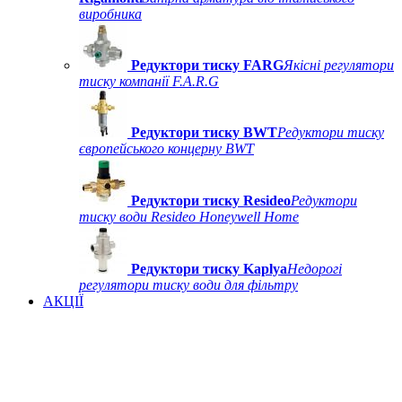
виробника
Редуктори тиску FARG
Якісні регулятори
тиску компанії F.A.R.G
Редуктори тиску BWT
Редуктори тиску
європейського концерну BWT
Редуктори тиску Resideo
Редуктори
тиску води Resideo Honeywell Home
Редуктори тиску Kaplya
Недорогі
регулятори тиску води для фільтру
АКЦІЇ