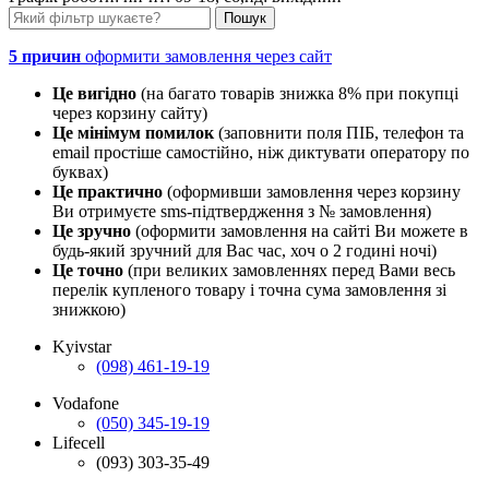
5 причин
оформити замовлення через сайт
Це вигідно
(на багато товарів знижка 8% при покупці
через корзину сайту)
Це мінімум помилок
(заповнити поля ПІБ, телефон та
email простіше самостійно, ніж диктувати оператору по
буквах)
Це практично
(оформивши замовлення через корзину
Ви отримуєте sms-підтвердження з № замовлення)
Це зручно
(оформити замовлення на сайті Ви можете в
будь-який зручний для Вас час, хоч о 2 годині ночі)
Це точно
(при великих замовленнях перед Вами весь
перелік купленого товару і точна сума замовлення зі
знижкою)
Kyivstar
(098) 461-19-19
Vodafone
(050) 345-19-19
Lifecell
(093) 303-35-49