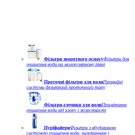
Фільтри зворотного осмосу
Фільтри для
очищення води на молекулярному рівні
Проточні фільтри для води
Промийні
системи фільтрації проточного типу
Фільтри-глечики для води
Примітивне
очищення води від хлору і жорсткості
Пуріфайери
Фільтри з вбудованою
системою очищення води, нагріванням і