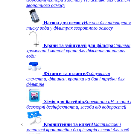
зворотного осмосу
Насоси для осмосу
Насоси для підвищення
тиску води у фільтрах зворотного осмосу
Крани та змішувачі для фільтра
Стильні
хромовані і матові крани для фільтрів очищення
води
Фітинги та шланги
З'єднувальні
елементи, фітинги, краники на бак і трубки для
фільтрів
Хімія для басейнів
Коректори рН, хлорні і
безхлорні дезінфектанти, засоби від водоростей
Кронштейни та ключі
Пластмасові і
металеві кронштейни до фільтрів і ключі для колб