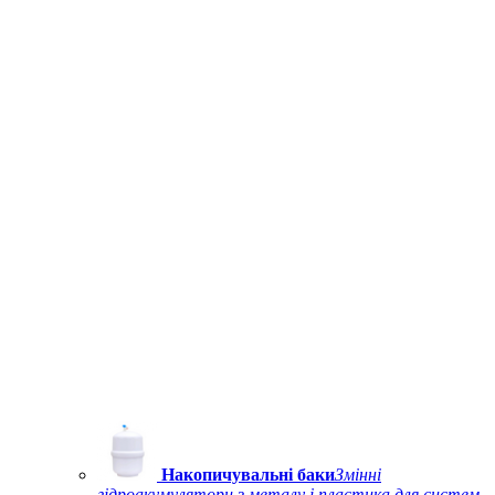
Накопичувальні баки
Змінні
гідроакумулятори з металу і пластика для систем