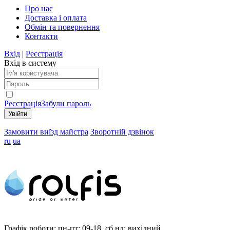
Про нас
Доставка і оплата
Обмін та повернення
Контакти
Вхід
|
Реєстрація
Вхід в систему
Реєстрація
Забули пароль
Замовити виїзд майстра
Зворотній дзвінок
ru
ua
Графік роботи:
пн-пт: 09-18, сб,нд: вихідний