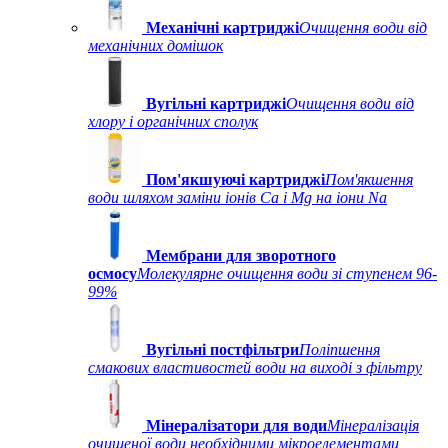
Механічні картриджі
Очищення води від
механічних домішок
Вугільні картриджі
Очищення води від
хлору і органічних сполук
Пом'якшуючі картриджі
Пом'якшення
води шляхом заміни іонів Ca і Mg на іони Na
Мембрани для зворотного
осмосу
Молекулярне очищення води зі ступенем 96-
99%
Вугільні постфільтри
Поліпшення
смакових властивостей води на виході з фільтру
Мінералізатори для води
Мінералізація
очищеної води необхідними мікроелементами