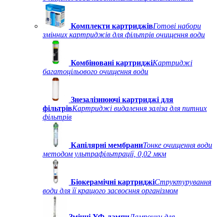
Комплекти картриджів
Готові набори
змінних картриджів для фільтрів очищення води
Комбіновані картриджі
Картриджі
багатоцільового очищення води
Знезалізнюючі картриджі для
фільтрів
Картриджі видалення заліза для питних
фільтрів
Капілярні мембрани
Тонке очищення води
методом ультрафільтрації, 0,02 мкм
Біокерамічні картриджі
Структурування
води для її кращого засвоєння організмом
Змінні УФ-лампи
Лампочки для