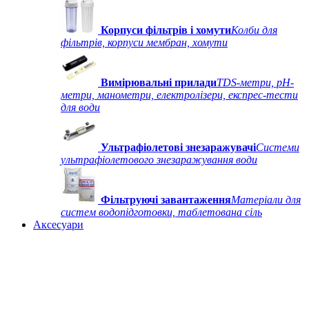
Корпуси фільтрів і хомути
Колби для
фільтрів, корпуси мембран, хомути
Вимірювальні прилади
TDS-метри, рН-
метри, манометри, електролізери, експрес-тести
для води
Ультрафіолетові знезаражувачі
Системи
ультрафіолетового знезаражування води
Фільтруючі завантаження
Матеріали для
систем водопідготовки, таблетована сіль
Аксесуари