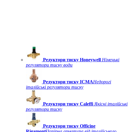
Редуктори тиску Honeywell
Німецькі
регулятори тиску води
Редуктори тиску ICMA
Недорогі
італійські регулятори тиску
Редуктори тиску Caleffi
Якісні італійські
регулятори тиску
Редуктори тиску Officine
Rigamonti
Запірна арматура від італійського