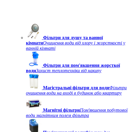
Фільтри для душу та ванної
кімнати
Очищення води від хлору і жорсткості у
ванній кімнаті
Фільтри для пом'якшення жорсткої
води
Захист теплотехніки від накипу
Магістральні фільтри для води
Фільтри
очищення води на вході в будинок або квартиру
Магнітні фільтри
Пом'якшення побутової
води магнітним полем фільтра