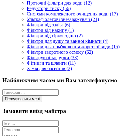
Проточні фільтри для води (12)
Редуктори тиску (56)
Системи комплексного очищення води (17)
Ультрафіолетові знезаражувачі (21)
Фільтри від заліза (6)
Фільтри від накипу (1)
Фільтри від сірководню (2)
Фільтри для душу та ванної кімнати (4)
Фільтри для пом'якшення жорсткої води (15)
Фільтри зворотного осмосу (62)
Фільтруючі загрузки (33)
Фітинги та шланги (11)
Хімія для басейнів (2)
Найближчим часом ми Вам зателефонуємо
Замовити виїзд майстра