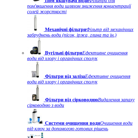
Пом'якшувачі води
Фільтри для
пом'якшення води шляхом зниження концентрації
солей жорсткості
Механічні фільтри
Фільтр від механічних
забруднень води (пісок, іржа, глина та ін.)
Вугільні фільтри
Ефективне очищення
води від хлору і органічних сполук
Фільтри від заліза
Ефективне очищення
води від хлору і органічних сполук
Фільтри від сірководню
Видалення запаху
сірководню з води
Системи очищення води
Очищення води
під ключ за допомогою готових рішень