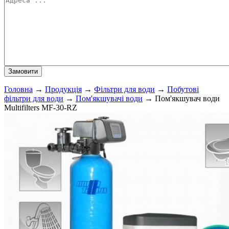
Головна
→
Продукція
→
Фільтри для води
→
Побутові
фільтри для води
→
Пом'якшувачі води
→
Пом'якшувач води
Multifilters MF-30-RZ