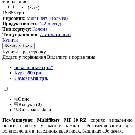
Є в наявності
(3.57)
16 665
грн
Виробник
:
Multifilters (Польща)
Продуктивність
:
1-2 м3/год
Тип корпусу
:
Колона
Тип управління
:
Автоматичний
Купити
Купити в розстрочку
Додати у порівняння
Видалити з порівняння
нова пошта
0 грн.*
Кур'єр
90 грн.
Самовивіз
0 грн.
Опис
Відгуки (0)
Витр. матеріали
Пом'якшувач Multifilters MF-30-RZ
сприяє видаленню
білого нальоту у ванній кімнаті. Рекомендований для
встановлення в невеликих квартирах, будинках або дачах.