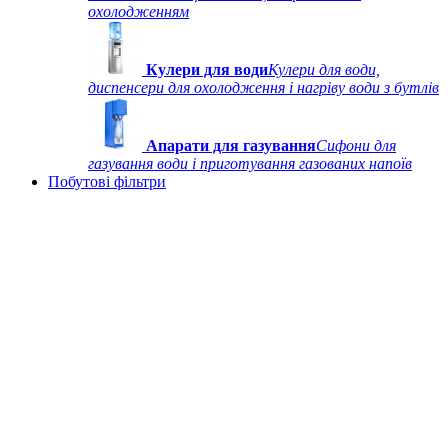
охолодженням
Кулери для води
Кулери для води,
диспенсери для охолодження і нагріву води з бутлів
Апарати для газування
Сифони для
газування води і приготування газованих напоїв
Побутові фільтри