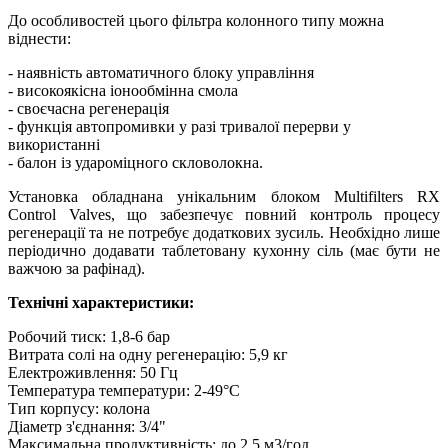
До особливостей цього фільтра колонного типу можна
віднести:
- наявність автоматичного блоку управління
- високоякісна іонообмінна смола
- своєчасна регенерація
- функція автопромивки у разі тривалої перерви у
використанні
- балон із удароміцного скловолокна.
Установка обладнана унікальним блоком Multifilters RX
Control Valves, що забезпечує повний контроль процесу
регенерації та не потребує додаткових зусиль. Необхідно лише
періодично додавати таблетовану кухонну сіль (має бути не
важчою за рафінад).
Технічні характеристики:
Робочий тиск: 1,8-6 бар
Витрата солі на одну регенерацію: 5,9 кг
Електроживлення: 50 Гц
Температура температури: 2-49°C
Тип корпусу: колона
Діаметр з'єднання: 3/4"
Максимальна продуктивність: до 2,5 м3/год