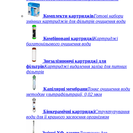
Комплекти картриджів
Готові набори
змінних картриджів для фільтрів очищення води
Комбіновані картриджі
Картриджі
багатоцільового очищення води
Знезалізнюючі картриджі для
фільтрів
Картриджі видалення заліза для питних
фільтрів
Капілярні мембрани
Тонке очищення води
методом ультрафільтрації, 0,02 мкм
Біокерамічні картриджі
Структурування
води для її кращого засвоєння організмом
Змінні УФ-лампи
Лампочки для