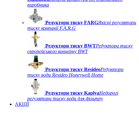
виробника
Редуктори тиску FARG
Якісні регулятори
тиску компанії F.A.R.G
Редуктори тиску BWT
Редуктори тиску
європейського концерну BWT
Редуктори тиску Resideo
Редуктори
тиску води Resideo Honeywell Home
Редуктори тиску Kaplya
Недорогі
регулятори тиску води для фільтру
АКЦІЇ