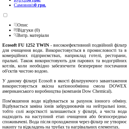
Самовивіз
0 грн.
Опис
Відгуки (0)
Витр. матеріали
Ecosoft FU 1252 TWIN
- високоефективний подвійний фільтр
для очищення води. Використовується в промисловості та в
комерційних підприємствах, наприклад готелі, ресторани,
пральні. Також використовують для парових та водогрійних
котлів, коли необхідно забезпечити безперервне постачання
об'єктів чистою водою.
У даному фільтрі Ecosoft в якості фільтруючого завантаження
використовується якісна катіонообмінна смола DOWEX
американського виробництва (компанія Dow Chemical).
Пом'якшення води відбувається за рахунок іонного обміну.
Відбувається заміна іонів забруднювачів на нейтральні іони,
тобто солі жорсткості залишаються у фільтрі, а чиста вода
надходить на наступний етап очищення або безпосередньо
споживачеві. Вода після проходження через фільтр не утворює
накипу та відкладень на трубах та нагрівальних елементах.