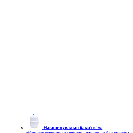
Накопичувальні баки
Змінні
гідроакумулятори з металу і пластика для систем