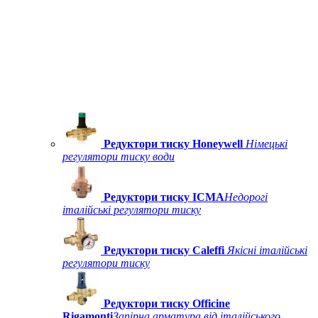
Редуктори тиску Honeywell
Німецькі
регулятори тиску води
Редуктори тиску ICMA
Недорогі
італійські регулятори тиску
Редуктори тиску Caleffi
Якісні італійські
регулятори тиску
Редуктори тиску Officine
Rigamonti
Запірна арматура від італійського