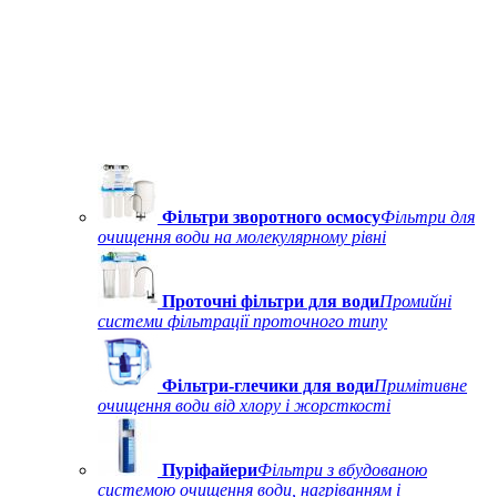
Фільтри зворотного осмосу
Фільтри для
очищення води на молекулярному рівні
Проточні фільтри для води
Промийні
системи фільтрації проточного типу
Фільтри-глечики для води
Примітивне
очищення води від хлору і жорсткості
Пуріфайери
Фільтри з вбудованою
системою очищення води, нагріванням і