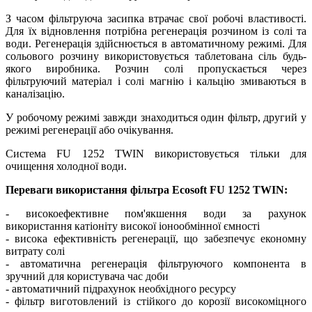
З часом фільтруюча засипка втрачає свої робочі властивості.
Для їх відновлення потрібна регенерація розчином із солі та
води. Регенерація здійснюється в автоматичному режимі. Для
сольового розчину використовується таблетована сіль будь-
якого виробника. Розчин солі пропускається через
фільтруючий матеріал і солі магнію і кальцію змиваються в
каналізацію.
У робочому режимі завжди знаходиться один фільтр, другий у
режимі регенерації або очікування.
Система FU 1252 TWIN використовується тільки для
очищення холодної води.
Переваги використання фільтра Ecosoft FU 1252 TWIN:
- високоефективне пом'якшення води за рахунок
використання катіоніту високої іонообмінної ємності
- висока ефективність регенерації, що забезпечує економну
витрату солі
- автоматична регенерація фільтруючого компонента в
зручний для користувача час доби
- автоматичний підрахунок необхідного ресурсу
- фільтр виготовлений із стійкого до корозії високоміцного