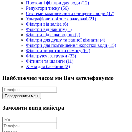
Проточні фільтри для води (12)
Редуктори тиску (56)
Системи комплексного очищення води (17)
Ультрафіолетові знезаражувачі (21)
Фільтри від заліза (6)
Фільтри від накипу (1)
Фільтри від сірководню (2)
Фільтри для душу та ванної кімнати (4)
Фільтри для пом'якшення жорсткої води (15)
Фільтри зворотного осмосу (62)
Фільтруючі загрузки (33)
Фітинги та шланги (11)
Хімія для басейнів (2)
Найближчим часом ми Вам зателефонуємо
Замовити виїзд майстра