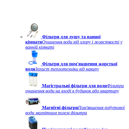
Фільтри для душу та ванної
кімнати
Очищення води від хлору і жорсткості у
ванній кімнаті
Фільтри для пом'якшення жорсткої
води
Захист теплотехніки від накипу
Магістральні фільтри для води
Фільтри
очищення води на вході в будинок або квартиру
Магнітні фільтри
Пом'якшення побутової
води магнітним полем фільтра