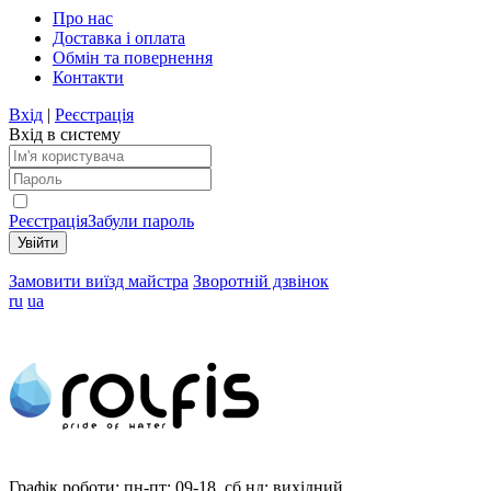
Про нас
Доставка і оплата
Обмін та повернення
Контакти
Вхід
|
Реєстрація
Вхід в систему
Реєстрація
Забули пароль
Замовити виїзд майстра
Зворотній дзвінок
ru
ua
Графік роботи:
пн-пт: 09-18, сб,нд: вихідний