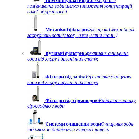
Пом'якшувачі води
Фільтри для
пом'якшення води шляхом зниження концентрації
солей жорсткості
Механічні фільтри
Фільтр від механічних
забруднень води (пісок, іржа, глина та ін.)
Вугільні фільтри
Ефективне очищення
води від хлору і органічних сполук
Фільтри від заліза
Ефективне очищення
води від хлору і органічних сполук
Фільтри від сірководню
Видалення запаху
сірководню з води
Системи очищення води
Очищення води
під ключ за допомогою готових рішень