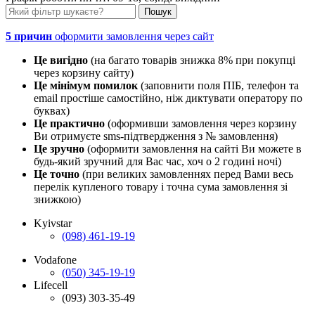
5 причин
оформити замовлення через сайт
Це вигідно
(на багато товарів знижка 8% при покупці
через корзину сайту)
Це мінімум помилок
(заповнити поля ПІБ, телефон та
email простіше самостійно, ніж диктувати оператору по
буквах)
Це практично
(оформивши замовлення через корзину
Ви отримуєте sms-підтвердження з № замовлення)
Це зручно
(оформити замовлення на сайті Ви можете в
будь-який зручний для Вас час, хоч о 2 годині ночі)
Це точно
(при великих замовленнях перед Вами весь
перелік купленого товару і точна сума замовлення зі
знижкою)
Kyivstar
(098) 461-19-19
Vodafone
(050) 345-19-19
Lifecell
(093) 303-35-49