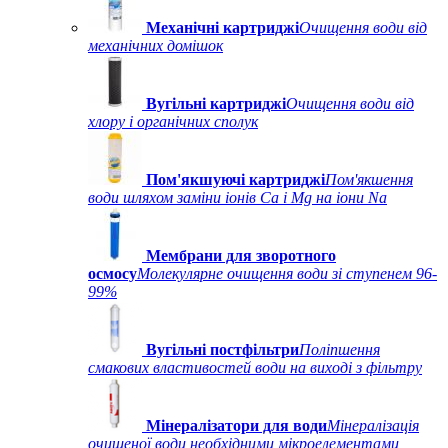
Механічні картриджі
Очищення води від
механічних домішок
Вугільні картриджі
Очищення води від
хлору і органічних сполук
Пом'якшуючі картриджі
Пом'якшення
води шляхом заміни іонів Ca і Mg на іони Na
Мембрани для зворотного
осмосу
Молекулярне очищення води зі ступенем 96-
99%
Вугільні постфільтри
Поліпшення
смакових властивостей води на виході з фільтру
Мінералізатори для води
Мінералізація
очищеної води необхідними мікроелементами