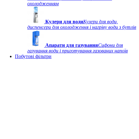
охолодженням
Кулери для води
Кулери для води,
диспенсери для охолодження і нагріву води з бутлів
Апарати для газування
Сифони для
газування води і приготування газованих напоїв
Побутові фільтри