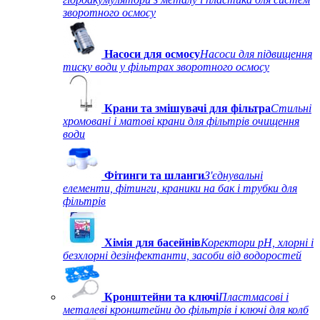
зворотного осмосу
Насоси для осмосу
Насоси для підвищення
тиску води у фільтрах зворотного осмосу
Крани та змішувачі для фільтра
Стильні
хромовані і матові крани для фільтрів очищення
води
Фітинги та шланги
З'єднувальні
елементи, фітинги, краники на бак і трубки для
фільтрів
Хімія для басейнів
Коректори рН, хлорні і
безхлорні дезінфектанти, засоби від водоростей
Кронштейни та ключі
Пластмасові і
металеві кронштейни до фільтрів і ключі для колб