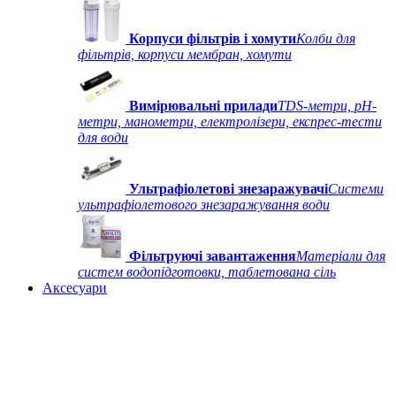
Корпуси фільтрів і хомути
Колби для
фільтрів, корпуси мембран, хомути
Вимірювальні прилади
TDS-метри, рН-
метри, манометри, електролізери, експрес-тести
для води
Ультрафіолетові знезаражувачі
Системи
ультрафіолетового знезаражування води
Фільтруючі завантаження
Матеріали для
систем водопідготовки, таблетована сіль
Аксесуари