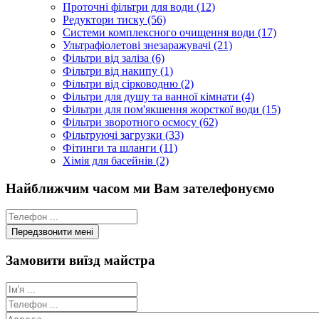
Проточні фільтри для води (12)
Редуктори тиску (56)
Системи комплексного очищення води (17)
Ультрафіолетові знезаражувачі (21)
Фільтри від заліза (6)
Фільтри від накипу (1)
Фільтри від сірководню (2)
Фільтри для душу та ванної кімнати (4)
Фільтри для пом'якшення жорсткої води (15)
Фільтри зворотного осмосу (62)
Фільтруючі загрузки (33)
Фітинги та шланги (11)
Хімія для басейнів (2)
Найближчим часом ми Вам зателефонуємо
Замовити виїзд майстра