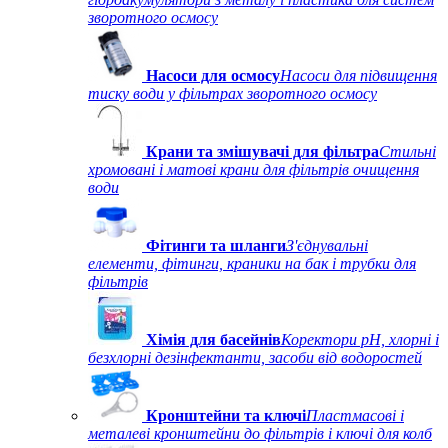
зворотного осмосу
Насоси для осмосу
Насоси для підвищення
тиску води у фільтрах зворотного осмосу
Крани та змішувачі для фільтра
Стильні
хромовані і матові крани для фільтрів очищення
води
Фітинги та шланги
З'єднувальні
елементи, фітинги, краники на бак і трубки для
фільтрів
Хімія для басейнів
Коректори рН, хлорні і
безхлорні дезінфектанти, засоби від водоростей
Кронштейни та ключі
Пластмасові і
металеві кронштейни до фільтрів і ключі для колб