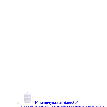
Накопичувальні баки
Змінні
гідроакумулятори з металу і пластика для систем