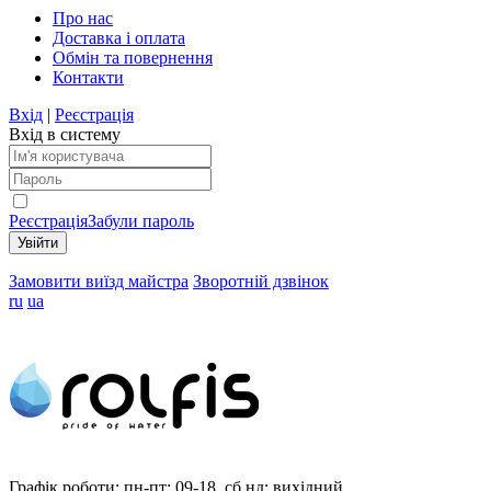
Про нас
Доставка і оплата
Обмін та повернення
Контакти
Вхід
|
Реєстрація
Вхід в систему
Реєстрація
Забули пароль
Замовити виїзд майстра
Зворотній дзвінок
ru
ua
Графік роботи:
пн-пт: 09-18, сб,нд: вихідний