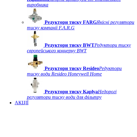
виробника
Редуктори тиску FARG
Якісні регулятори
тиску компанії F.A.R.G
Редуктори тиску BWT
Редуктори тиску
європейського концерну BWT
Редуктори тиску Resideo
Редуктори
тиску води Resideo Honeywell Home
Редуктори тиску Kaplya
Недорогі
регулятори тиску води для фільтру
АКЦІЇ