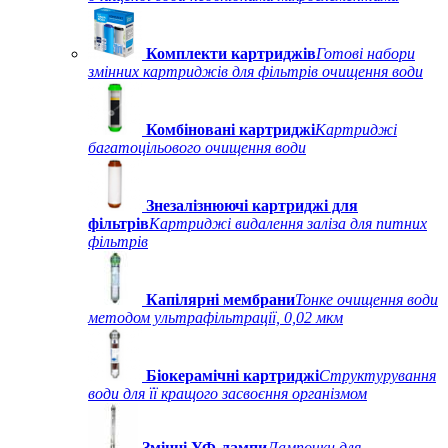
Комплекти картриджів
Готові набори
змінних картриджів для фільтрів очищення води
Комбіновані картриджі
Картриджі
багатоцільового очищення води
Знезалізнюючі картриджі для
фільтрів
Картриджі видалення заліза для питних
фільтрів
Капілярні мембрани
Тонке очищення води
методом ультрафільтрації, 0,02 мкм
Біокерамічні картриджі
Структурування
води для її кращого засвоєння організмом
Змінні УФ-лампи
Лампочки для