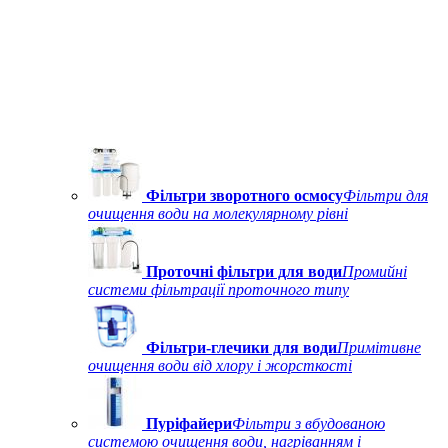
Фільтри зворотного осмосу
Фільтри для
очищення води на молекулярному рівні
Проточні фільтри для води
Промийні
системи фільтрації проточного типу
Фільтри-глечики для води
Примітивне
очищення води від хлору і жорсткості
Пуріфайери
Фільтри з вбудованою
системою очищення води, нагріванням і