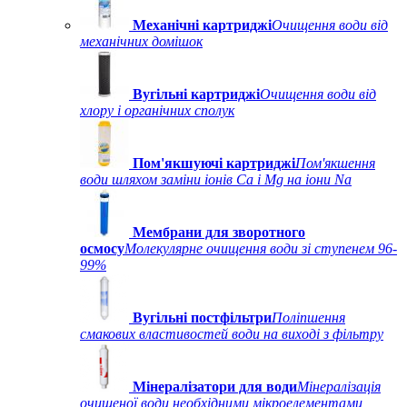
Механічні картриджі
Очищення води від
механічних домішок
Вугільні картриджі
Очищення води від
хлору і органічних сполук
Пом'якшуючі картриджі
Пом'якшення
води шляхом заміни іонів Ca і Mg на іони Na
Мембрани для зворотного
осмосу
Молекулярне очищення води зі ступенем 96-
99%
Вугільні постфільтри
Поліпшення
смакових властивостей води на виході з фільтру
Мінералізатори для води
Мінералізація
очищеної води необхідними мікроелементами