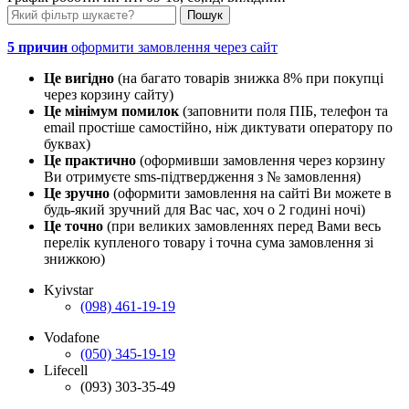
5 причин
оформити замовлення через сайт
Це вигідно
(на багато товарів знижка 8% при покупці
через корзину сайту)
Це мінімум помилок
(заповнити поля ПІБ, телефон та
email простіше самостійно, ніж диктувати оператору по
буквах)
Це практично
(оформивши замовлення через корзину
Ви отримуєте sms-підтвердження з № замовлення)
Це зручно
(оформити замовлення на сайті Ви можете в
будь-який зручний для Вас час, хоч о 2 годині ночі)
Це точно
(при великих замовленнях перед Вами весь
перелік купленого товару і точна сума замовлення зі
знижкою)
Kyivstar
(098) 461-19-19
Vodafone
(050) 345-19-19
Lifecell
(093) 303-35-49