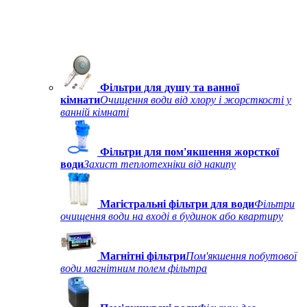
Фільтри для душу та ванної
кімнати
Очищення води від хлору і жорсткості у
ванній кімнаті
Фільтри для пом'якшення жорсткої
води
Захист теплотехніки від накипу
Магістральні фільтри для води
Фільтри
очищення води на вході в будинок або квартиру
Магнітні фільтри
Пом'якшення побутової
води магнітним полем фільтра