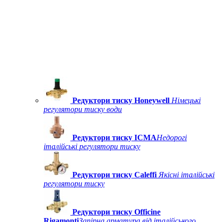
Редуктори тиску Honeywell
Німецькі
регулятори тиску води
Редуктори тиску ICMA
Недорогі
італійські регулятори тиску
Редуктори тиску Caleffi
Якісні італійські
регулятори тиску
Редуктори тиску Officine
Rigamonti
Запірна арматура від італійського