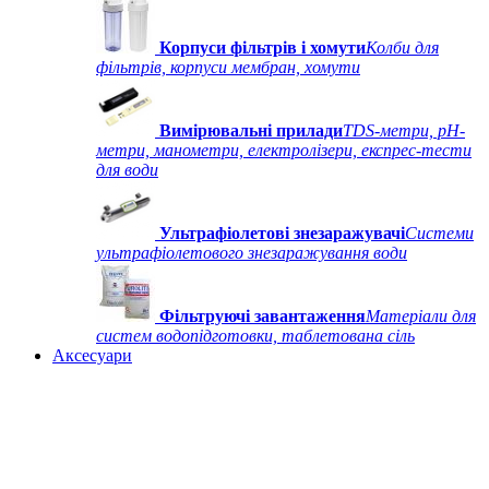
Корпуси фільтрів і хомути
Колби для
фільтрів, корпуси мембран, хомути
Вимірювальні прилади
TDS-метри, рН-
метри, манометри, електролізери, експрес-тести
для води
Ультрафіолетові знезаражувачі
Системи
ультрафіолетового знезаражування води
Фільтруючі завантаження
Матеріали для
систем водопідготовки, таблетована сіль
Аксесуари