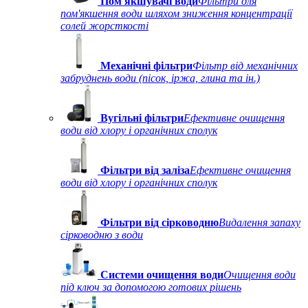
Пом'якшувачі води
Фільтри для
пом'якшення води шляхом зниження концентрації
солей жорсткості
Механічні фільтри
Фільтр від механічних
забруднень води (пісок, іржа, глина та ін.)
Вугільні фільтри
Ефективне очищення
води від хлору і органічних сполук
Фільтри від заліза
Ефективне очищення
води від хлору і органічних сполук
Фільтри від сірководню
Видалення запаху
сірководню з води
Системи очищення води
Очищення води
під ключ за допомогою готових рішень