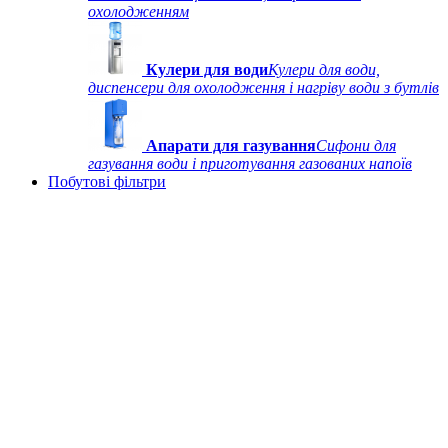
охолодженням
Кулери для води
Кулери для води,
диспенсери для охолодження і нагріву води з бутлів
Апарати для газування
Сифони для
газування води і приготування газованих напоїв
Побутові фільтри