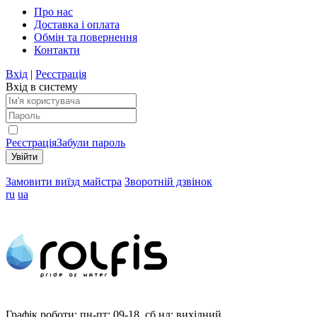
Про нас
Доставка і оплата
Обмін та повернення
Контакти
Вхід
|
Реєстрація
Вхід в систему
Реєстрація
Забули пароль
Замовити виїзд майстра
Зворотній дзвінок
ru
ua
Графік роботи:
пн-пт: 09-18, сб,нд: вихідний