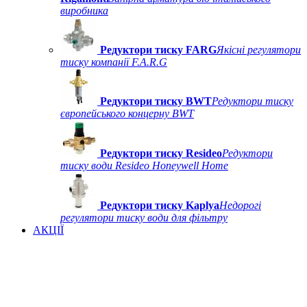
виробника
Редуктори тиску FARG
Якісні регулятори
тиску компанії F.A.R.G
Редуктори тиску BWT
Редуктори тиску
європейського концерну BWT
Редуктори тиску Resideo
Редуктори
тиску води Resideo Honeywell Home
Редуктори тиску Kaplya
Недорогі
регулятори тиску води для фільтру
АКЦІЇ