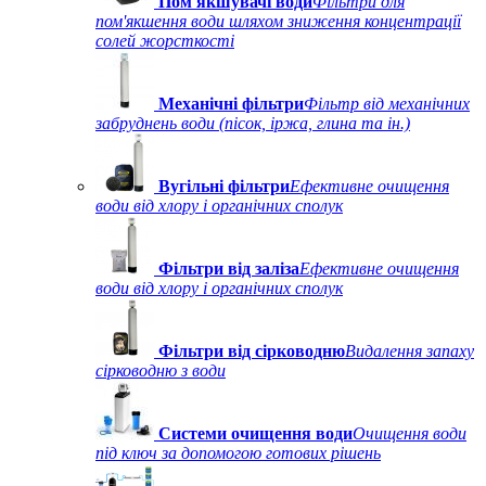
Пом'якшувачі води
Фільтри для
пом'якшення води шляхом зниження концентрації
солей жорсткості
Механічні фільтри
Фільтр від механічних
забруднень води (пісок, іржа, глина та ін.)
Вугільні фільтри
Ефективне очищення
води від хлору і органічних сполук
Фільтри від заліза
Ефективне очищення
води від хлору і органічних сполук
Фільтри від сірководню
Видалення запаху
сірководню з води
Системи очищення води
Очищення води
під ключ за допомогою готових рішень