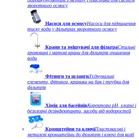
зворотного осмосу
Насоси для осмосу
Насоси для підвищення
тиску води у фільтрах зворотного осмосу
Крани та змішувачі для фільтра
Стильні
хромовані і матові крани для фільтрів очищення
води
Фітинги та шланги
З'єднувальні
елементи, фітинги, краники на бак і трубки для
фільтрів
Хімія для басейнів
Коректори рН, хлорні і
безхлорні дезінфектанти, засоби від водоростей
Кронштейни та ключі
Пластмасові і
металеві кронштейни до фільтрів і ключі для колб