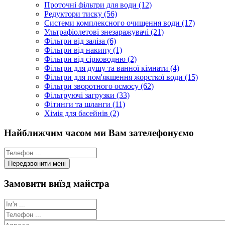
Проточні фільтри для води (12)
Редуктори тиску (56)
Системи комплексного очищення води (17)
Ультрафіолетові знезаражувачі (21)
Фільтри від заліза (6)
Фільтри від накипу (1)
Фільтри від сірководню (2)
Фільтри для душу та ванної кімнати (4)
Фільтри для пом'якшення жорсткої води (15)
Фільтри зворотного осмосу (62)
Фільтруючі загрузки (33)
Фітинги та шланги (11)
Хімія для басейнів (2)
Найближчим часом ми Вам зателефонуємо
Замовити виїзд майстра