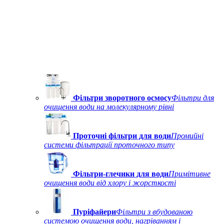
Фільтри зворотного осмосу
Фільтри для
очищення води на молекулярному рівні
Проточні фільтри для води
Промийні
системи фільтрації проточного типу
Фільтри-глечики для води
Примітивне
очищення води від хлору і жорсткості
Пуріфайери
Фільтри з вбудованою
системою очищення води, нагріванням і