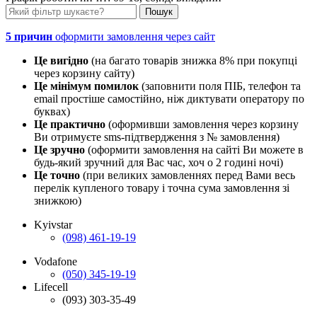
5 причин
оформити замовлення через сайт
Це вигідно
(на багато товарів знижка 8% при покупці
через корзину сайту)
Це мінімум помилок
(заповнити поля ПІБ, телефон та
email простіше самостійно, ніж диктувати оператору по
буквах)
Це практично
(оформивши замовлення через корзину
Ви отримуєте sms-підтвердження з № замовлення)
Це зручно
(оформити замовлення на сайті Ви можете в
будь-який зручний для Вас час, хоч о 2 годині ночі)
Це точно
(при великих замовленнях перед Вами весь
перелік купленого товару і точна сума замовлення зі
знижкою)
Kyivstar
(098) 461-19-19
Vodafone
(050) 345-19-19
Lifecell
(093) 303-35-49