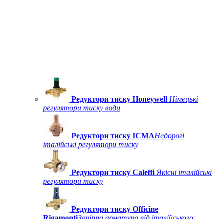
Редуктори тиску Honeywell
Німецькі
регулятори тиску води
Редуктори тиску ICMA
Недорогі
італійські регулятори тиску
Редуктори тиску Caleffi
Якісні італійські
регулятори тиску
Редуктори тиску Officine
Rigamonti
Запірна арматура від італійського