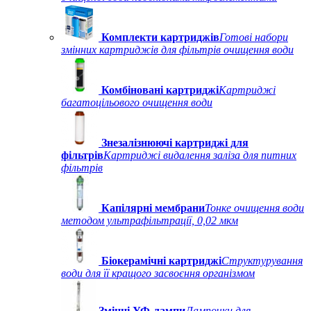
Комплекти картриджів
Готові набори
змінних картриджів для фільтрів очищення води
Комбіновані картриджі
Картриджі
багатоцільового очищення води
Знезалізнюючі картриджі для
фільтрів
Картриджі видалення заліза для питних
фільтрів
Капілярні мембрани
Тонке очищення води
методом ультрафільтрації, 0,02 мкм
Біокерамічні картриджі
Структурування
води для її кращого засвоєння організмом
Змінні УФ-лампи
Лампочки для