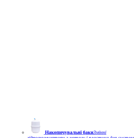
Накопичувальні баки
Змінні
гідроакумулятори з металу і пластика для систем