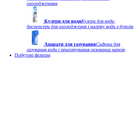
охолодженням
Кулери для води
Кулери для води,
диспенсери для охолодження і нагріву води з бутлів
Апарати для газування
Сифони для
газування води і приготування газованих напоїв
Побутові фільтри