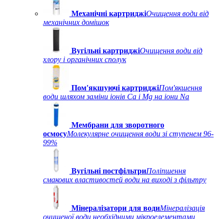
Механічні картриджі
Очищення води від
механічних домішок
Вугільні картриджі
Очищення води від
хлору і органічних сполук
Пом'якшуючі картриджі
Пом'якшення
води шляхом заміни іонів Ca і Mg на іони Na
Мембрани для зворотного
осмосу
Молекулярне очищення води зі ступенем 96-
99%
Вугільні постфільтри
Поліпшення
смакових властивостей води на виході з фільтру
Мінералізатори для води
Мінералізація
очищеної води необхідними мікроелементами