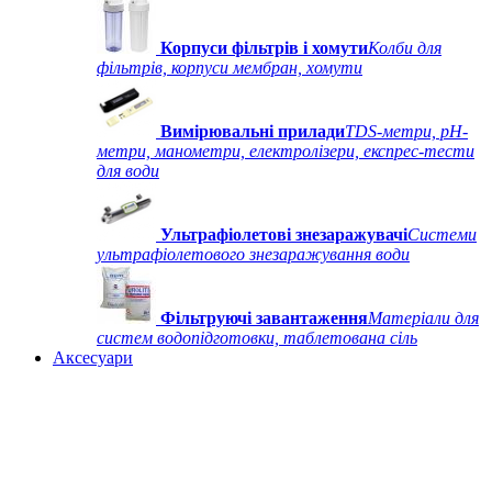
Корпуси фільтрів і хомути
Колби для
фільтрів, корпуси мембран, хомути
Вимірювальні прилади
TDS-метри, рН-
метри, манометри, електролізери, експрес-тести
для води
Ультрафіолетові знезаражувачі
Системи
ультрафіолетового знезаражування води
Фільтруючі завантаження
Матеріали для
систем водопідготовки, таблетована сіль
Аксесуари