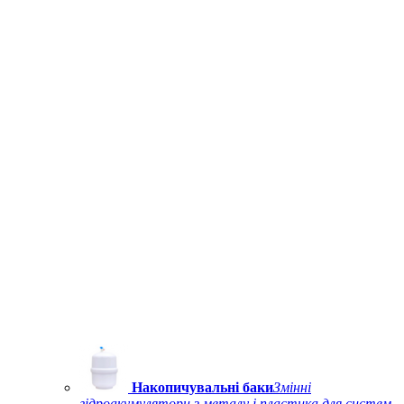
Накопичувальні баки
Змінні
гідроакумулятори з металу і пластика для систем