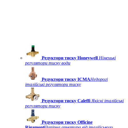
Редуктори тиску Honeywell
Німецькі
регулятори тиску води
Редуктори тиску ICMA
Недорогі
італійські регулятори тиску
Редуктори тиску Caleffi
Якісні італійські
регулятори тиску
Редуктори тиску Officine
Rigamonti
Запірна арматура від італійського