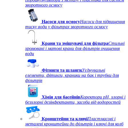
зворотного осмосу
Насоси для осмосу
Насоси для підвищення
тиску води у фільтрах зворотного осмосу
Крани та змішувачі для фільтра
Стильні
хромовані і матові крани для фільтрів очищення
води
Фітинги та шланги
З'єднувальні
елементи, фітинги, краники на бак і трубки для
фільтрів
Хімія для басейнів
Коректори рН, хлорні і
безхлорні дезінфектанти, засоби від водоростей
Кронштейни та ключі
Пластмасові і
металеві кронштейни до фільтрів і ключі для колб