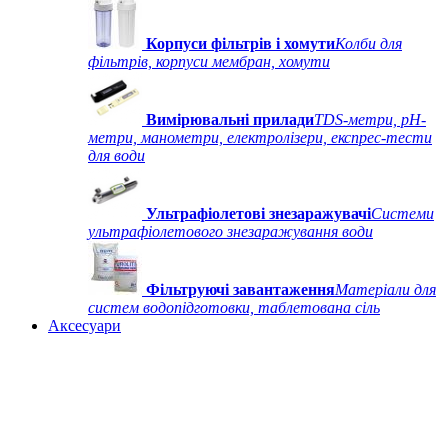
Корпуси фільтрів і хомути
Колби для
фільтрів, корпуси мембран, хомути
Вимірювальні прилади
TDS-метри, рН-
метри, манометри, електролізери, експрес-тести
для води
Ультрафіолетові знезаражувачі
Системи
ультрафіолетового знезаражування води
Фільтруючі завантаження
Матеріали для
систем водопідготовки, таблетована сіль
Аксесуари