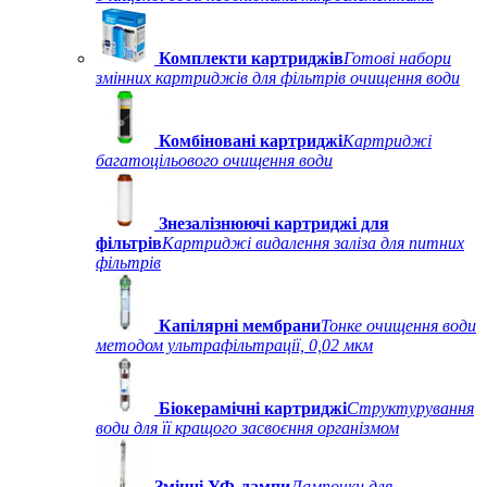
Комплекти картриджів
Готові набори
змінних картриджів для фільтрів очищення води
Комбіновані картриджі
Картриджі
багатоцільового очищення води
Знезалізнюючі картриджі для
фільтрів
Картриджі видалення заліза для питних
фільтрів
Капілярні мембрани
Тонке очищення води
методом ультрафільтрації, 0,02 мкм
Біокерамічні картриджі
Структурування
води для її кращого засвоєння організмом
Змінні УФ-лампи
Лампочки для