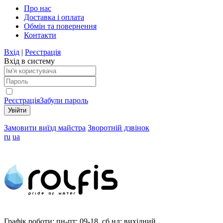
Про нас
Доставка і оплата
Обмін та повернення
Контакти
Вхід
|
Реєстрація
Вхід в систему
Реєстрація
Забули пароль
Замовити виїзд майстра
Зворотній дзвінок
ru
ua
Графік роботи:
пн-пт: 09-18, сб,нд: вихідний