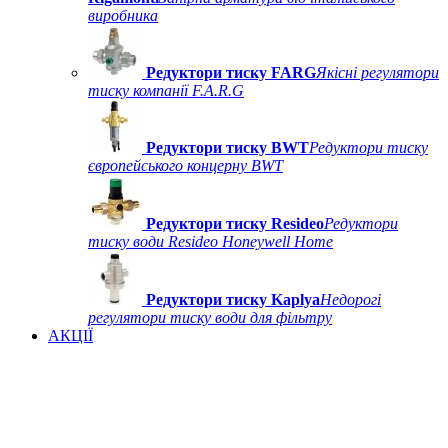
виробника
Редуктори тиску FARG
Якісні регулятори
тиску компанії F.A.R.G
Редуктори тиску BWT
Редуктори тиску
європейського концерну BWT
Редуктори тиску Resideo
Редуктори
тиску води Resideo Honeywell Home
Редуктори тиску Kaplya
Недорогі
регулятори тиску води для фільтру
АКЦІЇ