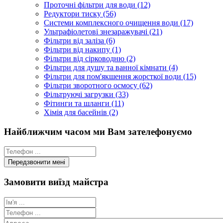
Проточні фільтри для води (12)
Редуктори тиску (56)
Системи комплексного очищення води (17)
Ультрафіолетові знезаражувачі (21)
Фільтри від заліза (6)
Фільтри від накипу (1)
Фільтри від сірководню (2)
Фільтри для душу та ванної кімнати (4)
Фільтри для пом'якшення жорсткої води (15)
Фільтри зворотного осмосу (62)
Фільтруючі загрузки (33)
Фітинги та шланги (11)
Хімія для басейнів (2)
Найближчим часом ми Вам зателефонуємо
Замовити виїзд майстра