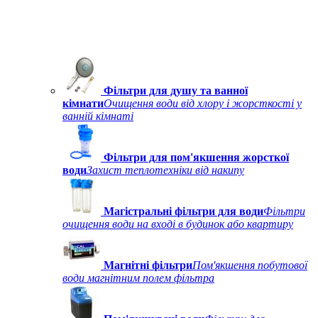
Фільтри для душу та ванної
кімнати
Очищення води від хлору і жорсткості у
ванній кімнаті
Фільтри для пом'якшення жорсткої
води
Захист теплотехніки від накипу
Магістральні фільтри для води
Фільтри
очищення води на вході в будинок або квартиру
Магнітні фільтри
Пом'якшення побутової
води магнітним полем фільтра