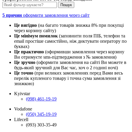
5 причин
оформити замовлення через сайт
Це вигідно
(на багато товарів знижка 8% при покупці
через корзину сайту)
Це мінімум помилок
(заповнити поля ПІБ, телефон та
email простіше самостійно, ніж диктувати оператору по
буквах)
Це практично
(оформивши замовлення через корзину
Ви отримуєте sms-підтвердження з № замовлення)
Це зручно
(оформити замовлення на сайті Ви можете в
будь-який зручний для Вас час, хоч о 2 годині ночі)
Це точно
(при великих замовленнях перед Вами весь
перелік купленого товару і точна сума замовлення зі
знижкою)
Kyivstar
(098) 461-19-19
Vodafone
(050) 345-19-19
Lifecell
(093) 303-35-49