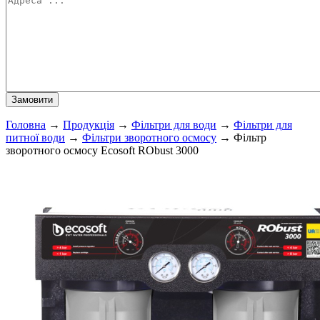
Головна
→
Продукція
→
Фільтри для води
→
Фільтри для
питної води
→
Фільтри зворотного осмосу
→
Фільтр
зворотного осмосу Ecosoft RObust 3000