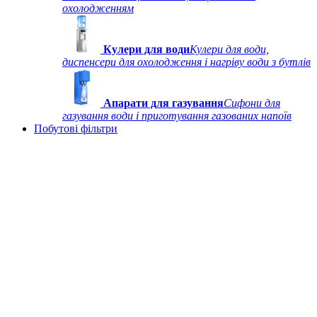
охолодженням
Кулери для води
Кулери для води,
диспенсери для охолодження і нагріву води з бутлів
Апарати для газування
Сифони для
газування води і приготування газованих напоїв
Побутові фільтри