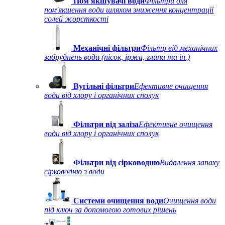
Пом'якшувачі води
Фільтри для
пом'якшення води шляхом зниження концентрації
солей жорсткості
Механічні фільтри
Фільтр від механічних
забруднень води (пісок, іржа, глина та ін.)
Вугільні фільтри
Ефективне очищення
води від хлору і органічних сполук
Фільтри від заліза
Ефективне очищення
води від хлору і органічних сполук
Фільтри від сірководню
Видалення запаху
сірководню з води
Системи очищення води
Очищення води
під ключ за допомогою готових рішень