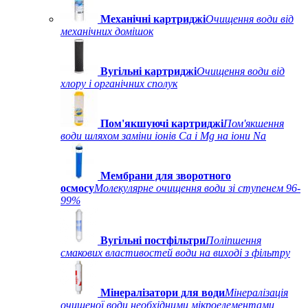
Механічні картриджі
Очищення води від
механічних домішок
Вугільні картриджі
Очищення води від
хлору і органічних сполук
Пом'якшуючі картриджі
Пом'якшення
води шляхом заміни іонів Ca і Mg на іони Na
Мембрани для зворотного
осмосу
Молекулярне очищення води зі ступенем 96-
99%
Вугільні постфільтри
Поліпшення
смакових властивостей води на виході з фільтру
Мінералізатори для води
Мінералізація
очищеної води необхідними мікроелементами