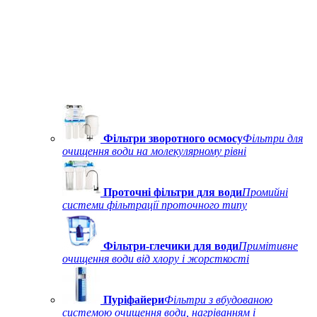
Фільтри зворотного осмосу
Фільтри для
очищення води на молекулярному рівні
Проточні фільтри для води
Промийні
системи фільтрації проточного типу
Фільтри-глечики для води
Примітивне
очищення води від хлору і жорсткості
Пуріфайери
Фільтри з вбудованою
системою очищення води, нагріванням і