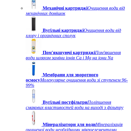
Механічні картриджі
Очищення води від
механічних домішок
Вугільні картриджі
Очищення води від
хлору і органічних сполук
Пом'якшуючі картриджі
Пом'якшення
води шляхом заміни іонів Ca і Mg на іони Na
Мембрани для зворотного
осмосу
Молекулярне очищення води зі ступенем 96-
99%
Вугільні постфільтри
Поліпшення
смакових властивостей води на виході з фільтру
Мінералізатори для води
Мінералізація
очищеної води необхідними мікроелементами