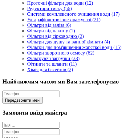
Проточні фільтри для води (12)
Редуктори тиску (56)
Системи комплексного очищення води (17)
Ультрафіолетові знезаражувачі (21)
Фільтри від заліза (6)
Фільтри від накипу (1)
Фільтри від сірководню (2)
Фільтри для душу та ванної кімнати (4)
Фільтри для пом'якшення жорсткої води (15)
Фільтри зворотного осмосу (62)
Фільтруючі загрузки (33)
Фітинги та шланги (11)
Хімія для басейнів (2)
Найближчим часом ми Вам зателефонуємо
Замовити виїзд майстра