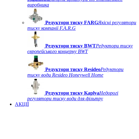
виробника
Редуктори тиску FARG
Якісні регулятори
тиску компанії F.A.R.G
Редуктори тиску BWT
Редуктори тиску
європейського концерну BWT
Редуктори тиску Resideo
Редуктори
тиску води Resideo Honeywell Home
Редуктори тиску Kaplya
Недорогі
регулятори тиску води для фільтру
АКЦІЇ