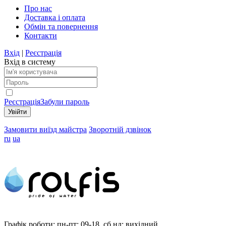
Про нас
Доставка і оплата
Обмін та повернення
Контакти
Вхід
|
Реєстрація
Вхід в систему
Реєстрація
Забули пароль
Замовити виїзд майстра
Зворотній дзвінок
ru
ua
Графік роботи:
пн-пт: 09-18, сб,нд: вихідний