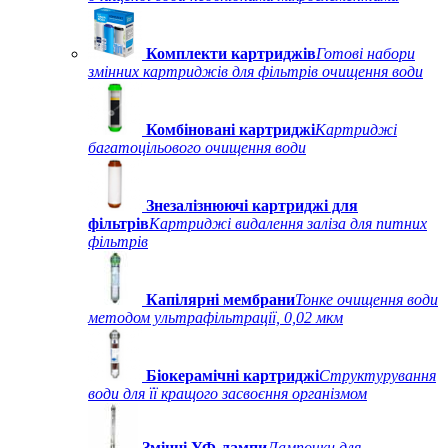
Комплекти картриджів
Готові набори
змінних картриджів для фільтрів очищення води
Комбіновані картриджі
Картриджі
багатоцільового очищення води
Знезалізнюючі картриджі для
фільтрів
Картриджі видалення заліза для питних
фільтрів
Капілярні мембрани
Тонке очищення води
методом ультрафільтрації, 0,02 мкм
Біокерамічні картриджі
Структурування
води для її кращого засвоєння організмом
Змінні УФ-лампи
Лампочки для