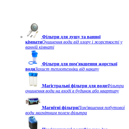
Фільтри для душу та ванної
кімнати
Очищення води від хлору і жорсткості у
ванній кімнаті
Фільтри для пом'якшення жорсткої
води
Захист теплотехніки від накипу
Магістральні фільтри для води
Фільтри
очищення води на вході в будинок або квартиру
Магнітні фільтри
Пом'якшення побутової
води магнітним полем фільтра