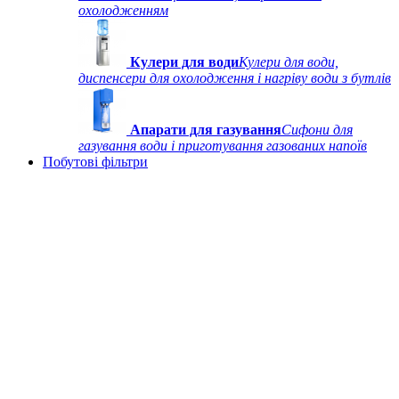
охолодженням
Кулери для води
Кулери для води,
диспенсери для охолодження і нагріву води з бутлів
Апарати для газування
Сифони для
газування води і приготування газованих напоїв
Побутові фільтри