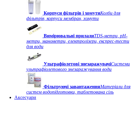
Корпуси фільтрів і хомути
Колби для
фільтрів, корпуси мембран, хомути
Вимірювальні прилади
TDS-метри, рН-
метри, манометри, електролізери, експрес-тести
для води
Ультрафіолетові знезаражувачі
Системи
ультрафіолетового знезаражування води
Фільтруючі завантаження
Матеріали для
систем водопідготовки, таблетована сіль
Аксесуари