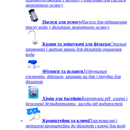
зворотного осмосу
Насоси для осмосу
Насоси для підвищення
тиску води у фільтрах зворотного осмосу
Крани та змішувачі для фільтра
Стильні
хромовані і матові крани для фільтрів очищення
води
Фітинги та шланги
З'єднувальні
елементи, фітинги, краники на бак і трубки для
фільтрів
Хімія для басейнів
Коректори рН, хлорні і
безхлорні дезінфектанти, засоби від водоростей
Кронштейни та ключі
Пластмасові і
металеві кронштейни до фільтрів і ключі для колб