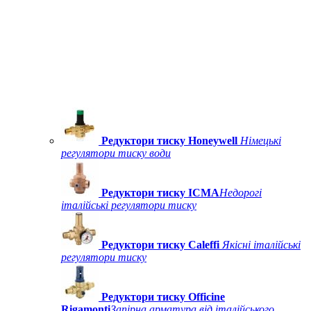
Редуктори тиску Honeywell
Німецькі
регулятори тиску води
Редуктори тиску ICMA
Недорогі
італійські регулятори тиску
Редуктори тиску Caleffi
Якісні італійські
регулятори тиску
Редуктори тиску Officine
Rigamonti
Запірна арматура від італійського