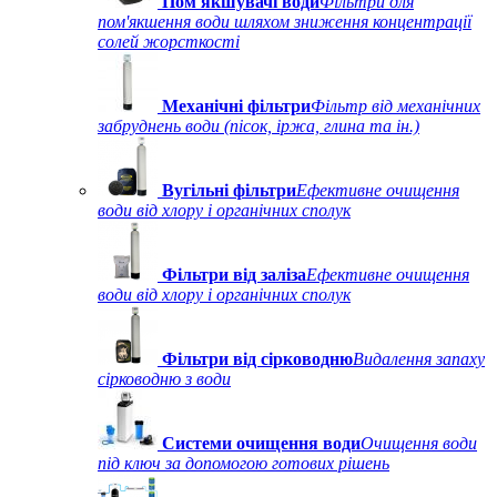
Пом'якшувачі води
Фільтри для
пом'якшення води шляхом зниження концентрації
солей жорсткості
Механічні фільтри
Фільтр від механічних
забруднень води (пісок, іржа, глина та ін.)
Вугільні фільтри
Ефективне очищення
води від хлору і органічних сполук
Фільтри від заліза
Ефективне очищення
води від хлору і органічних сполук
Фільтри від сірководню
Видалення запаху
сірководню з води
Системи очищення води
Очищення води
під ключ за допомогою готових рішень