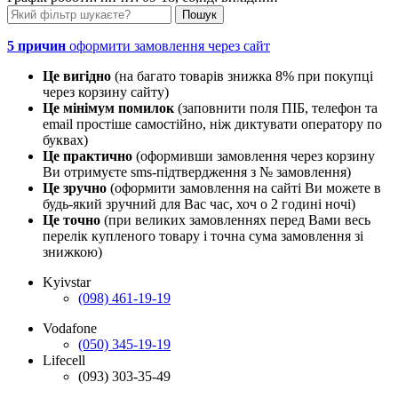
5 причин
оформити замовлення через сайт
Це вигідно
(на багато товарів знижка 8% при покупці
через корзину сайту)
Це мінімум помилок
(заповнити поля ПІБ, телефон та
email простіше самостійно, ніж диктувати оператору по
буквах)
Це практично
(оформивши замовлення через корзину
Ви отримуєте sms-підтвердження з № замовлення)
Це зручно
(оформити замовлення на сайті Ви можете в
будь-який зручний для Вас час, хоч о 2 годині ночі)
Це точно
(при великих замовленнях перед Вами весь
перелік купленого товару і точна сума замовлення зі
знижкою)
Kyivstar
(098) 461-19-19
Vodafone
(050) 345-19-19
Lifecell
(093) 303-35-49