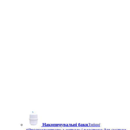
Накопичувальні баки
Змінні
гідроакумулятори з металу і пластика для систем