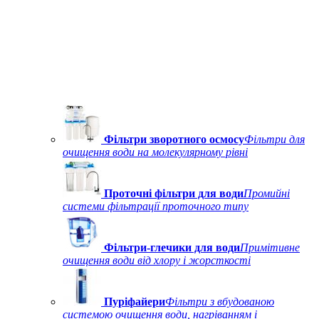
Фільтри зворотного осмосу
Фільтри для
очищення води на молекулярному рівні
Проточні фільтри для води
Промийні
системи фільтрації проточного типу
Фільтри-глечики для води
Примітивне
очищення води від хлору і жорсткості
Пуріфайери
Фільтри з вбудованою
системою очищення води, нагріванням і