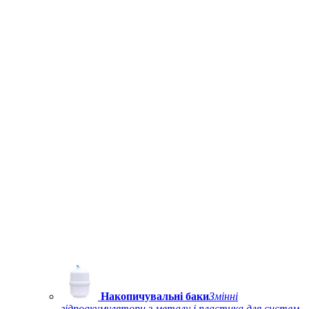
Накопичувальні баки
Змінні
гідроакумулятори з металу і пластика для систем