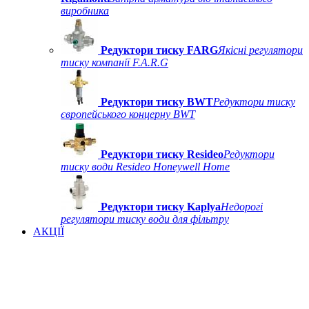
виробника
Редуктори тиску FARG
Якісні регулятори
тиску компанії F.A.R.G
Редуктори тиску BWT
Редуктори тиску
європейського концерну BWT
Редуктори тиску Resideo
Редуктори
тиску води Resideo Honeywell Home
Редуктори тиску Kaplya
Недорогі
регулятори тиску води для фільтру
АКЦІЇ