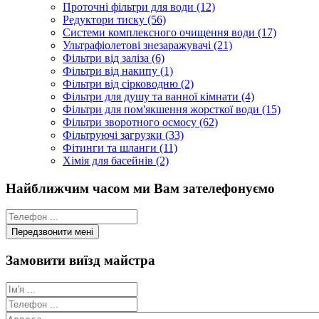
Проточні фільтри для води (12)
Редуктори тиску (56)
Системи комплексного очищення води (17)
Ультрафіолетові знезаражувачі (21)
Фільтри від заліза (6)
Фільтри від накипу (1)
Фільтри від сірководню (2)
Фільтри для душу та ванної кімнати (4)
Фільтри для пом'якшення жорсткої води (15)
Фільтри зворотного осмосу (62)
Фільтруючі загрузки (33)
Фітинги та шланги (11)
Хімія для басейнів (2)
Найближчим часом ми Вам зателефонуємо
Замовити виїзд майстра