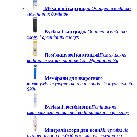
Механічні картриджі
Очищення води від
механічних домішок
Вугільні картриджі
Очищення води від
хлору і органічних сполук
Пом'якшуючі картриджі
Пом'якшення
води шляхом заміни іонів Ca і Mg на іони Na
Мембрани для зворотного
осмосу
Молекулярне очищення води зі ступенем 96-
99%
Вугільні постфільтри
Поліпшення
смакових властивостей води на виході з фільтру
Мінералізатори для води
Мінералізація
очищеної води необхідними мікроелементами