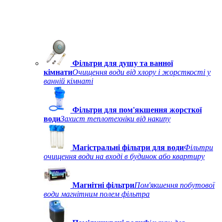
Фільтри для душу та ванної
кімнати
Очищення води від хлору і жорсткості у
ванній кімнаті
Фільтри для пом'якшення жорсткої
води
Захист теплотехніки від накипу
Магістральні фільтри для води
Фільтри
очищення води на вході в будинок або квартиру
Магнітні фільтри
Пом'якшення побутової
води магнітним полем фільтра