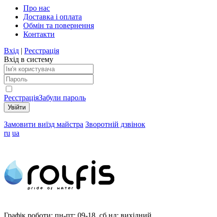
Про нас
Доставка і оплата
Обмін та повернення
Контакти
Вхід
|
Реєстрація
Вхід в систему
Реєстрація
Забули пароль
Замовити виїзд майстра
Зворотній дзвінок
ru
ua
Графік роботи:
пн-пт: 09-18, сб,нд: вихідний