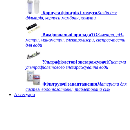
Корпуси фільтрів і хомути
Колби для
фільтрів, корпуси мембран, хомути
Вимірювальні прилади
TDS-метри, рН-
метри, манометри, електролізери, експрес-тести
для води
Ультрафіолетові знезаражувачі
Системи
ультрафіолетового знезаражування води
Фільтруючі завантаження
Матеріали для
систем водопідготовки, таблетована сіль
Аксесуари