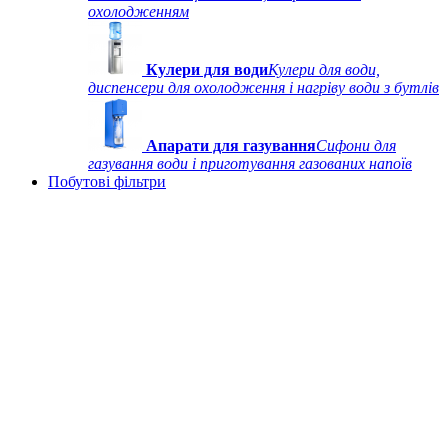
охолодженням
Кулери для води
Кулери для води,
диспенсери для охолодження і нагріву води з бутлів
Апарати для газування
Сифони для
газування води і приготування газованих напоїв
Побутові фільтри