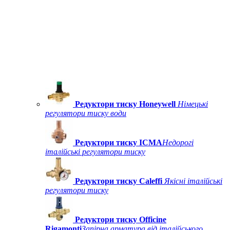
Редуктори тиску Honeywell
Німецькі
регулятори тиску води
Редуктори тиску ICMA
Недорогі
італійські регулятори тиску
Редуктори тиску Caleffi
Якісні італійські
регулятори тиску
Редуктори тиску Officine
Rigamonti
Запірна арматура від італійського