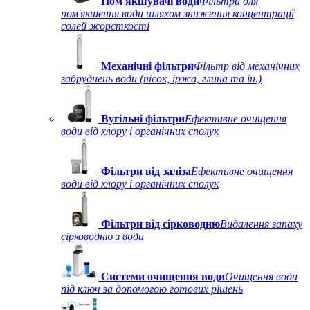
Пом'якшувачі води
Фільтри для
пом'якшення води шляхом зниження концентрації
солей жорсткості
Механічні фільтри
Фільтр від механічних
забруднень води (пісок, іржа, глина та ін.)
Вугільні фільтри
Ефективне очищення
води від хлору і органічних сполук
Фільтри від заліза
Ефективне очищення
води від хлору і органічних сполук
Фільтри від сірководню
Видалення запаху
сірководню з води
Системи очищення води
Очищення води
під ключ за допомогою готових рішень