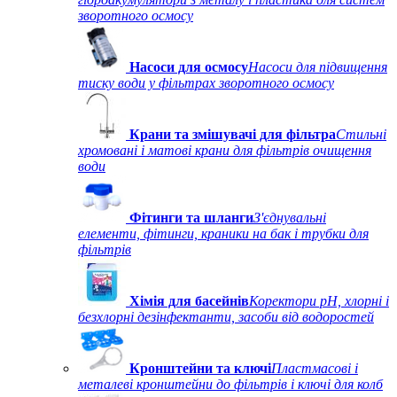
зворотного осмосу
Насоси для осмосу
Насоси для підвищення
тиску води у фільтрах зворотного осмосу
Крани та змішувачі для фільтра
Стильні
хромовані і матові крани для фільтрів очищення
води
Фітинги та шланги
З'єднувальні
елементи, фітинги, краники на бак і трубки для
фільтрів
Хімія для басейнів
Коректори рН, хлорні і
безхлорні дезінфектанти, засоби від водоростей
Кронштейни та ключі
Пластмасові і
металеві кронштейни до фільтрів і ключі для колб