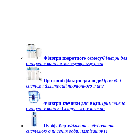
Фільтри зворотного осмосу
Фільтри для
очищення води на молекулярному рівні
Проточні фільтри для води
Промийні
системи фільтрації проточного типу
Фільтри-глечики для води
Примітивне
очищення води від хлору і жорсткості
Пуріфайери
Фільтри з вбудованою
системою очищення води, нагріванням і