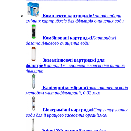
Комплекти картриджів
Готові набори
змінних картриджів для фільтрів очищення води
Комбіновані картриджі
Картриджі
багатоцільового очищення води
Знезалізнюючі картриджі для
фільтрів
Картриджі видалення заліза для питних
фільтрів
Капілярні мембрани
Тонке очищення води
методом ультрафільтрації, 0,02 мкм
Біокерамічні картриджі
Структурування
води для її кращого засвоєння організмом
Змінні УФ-лампи
Лампочки для