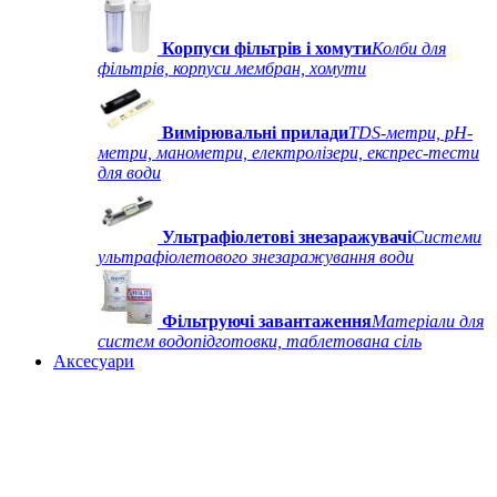
Корпуси фільтрів і хомути
Колби для
фільтрів, корпуси мембран, хомути
Вимірювальні прилади
TDS-метри, рН-
метри, манометри, електролізери, експрес-тести
для води
Ультрафіолетові знезаражувачі
Системи
ультрафіолетового знезаражування води
Фільтруючі завантаження
Матеріали для
систем водопідготовки, таблетована сіль
Аксесуари