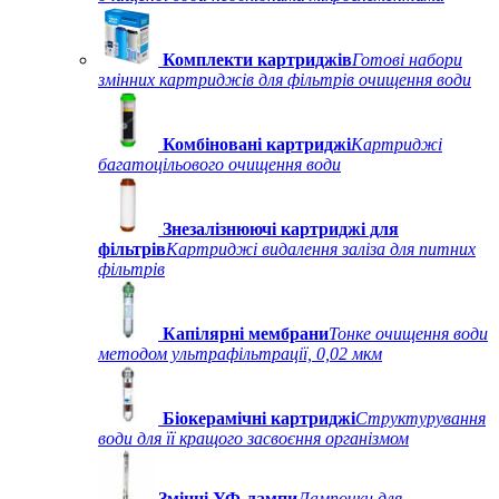
Комплекти картриджів
Готові набори
змінних картриджів для фільтрів очищення води
Комбіновані картриджі
Картриджі
багатоцільового очищення води
Знезалізнюючі картриджі для
фільтрів
Картриджі видалення заліза для питних
фільтрів
Капілярні мембрани
Тонке очищення води
методом ультрафільтрації, 0,02 мкм
Біокерамічні картриджі
Структурування
води для її кращого засвоєння організмом
Змінні УФ-лампи
Лампочки для