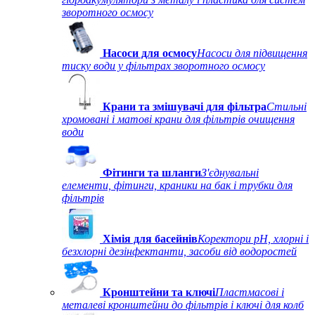
зворотного осмосу
Насоси для осмосу
Насоси для підвищення
тиску води у фільтрах зворотного осмосу
Крани та змішувачі для фільтра
Стильні
хромовані і матові крани для фільтрів очищення
води
Фітинги та шланги
З'єднувальні
елементи, фітинги, краники на бак і трубки для
фільтрів
Хімія для басейнів
Коректори рН, хлорні і
безхлорні дезінфектанти, засоби від водоростей
Кронштейни та ключі
Пластмасові і
металеві кронштейни до фільтрів і ключі для колб