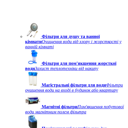
Фільтри для душу та ванної
кімнати
Очищення води від хлору і жорсткості у
ванній кімнаті
Фільтри для пом'якшення жорсткої
води
Захист теплотехніки від накипу
Магістральні фільтри для води
Фільтри
очищення води на вході в будинок або квартиру
Магнітні фільтри
Пом'якшення побутової
води магнітним полем фільтра