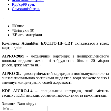
Кур'єр
90 грн.
Самовивіз
0 грн.
Опис
Відгуки (0)
Витр. матеріали
Комплект Aquafilter EXCITO-HF-CRT
складається з трьох
картриджів:
AIPRO-20M
- механічний картридж з поліпропіленового
волокна видаляє механічні забруднення більше 20 мікрон
(пісок, іржу, мул та ін.),
AIPRO-3L
- двоступінчастий картридж з пом'якшувальною та
знезалізнювальною засипками видаляє з води зважене залізо і
зменшує концентрацію солей жорсткості,
KDF AICRO-L4
– спеціальний картридж, який містить
засипку KDF, видаляє органічні забруднення та важкі метали.
Залиште Ваш відгук: