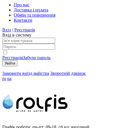
Про нас
Доставка і оплата
Обмін та повернення
Контакти
Вхід
|
Реєстрація
Вхід в систему
Реєстрація
Забули пароль
Замовити виїзд майстра
Зворотній дзвінок
ru
ua
Графік роботи:
пн-пт: 09-18, сб,нд: вихідний