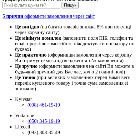
5 причин
оформити замовлення через сайт
Це вигідно
(на багато товарів знижка 8% при покупці
через корзину сайту)
Це мінімум помилок
(заповнити поля ПІБ, телефон та
email простіше самостійно, ніж диктувати оператору по
буквах)
Це практично
(оформивши замовлення через корзину
Ви отримуєте sms-підтвердження з № замовлення)
Це зручно
(оформити замовлення на сайті Ви можете в
будь-який зручний для Вас час, хоч о 2 годині ночі)
Це точно
(при великих замовленнях перед Вами весь
перелік купленого товару і точна сума замовлення зі
знижкою)
Kyivstar
(098) 461-19-19
Vodafone
(050) 345-19-19
Lifecell
(093) 303-35-49