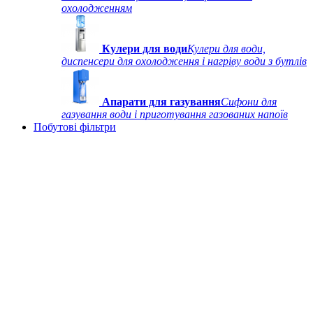
охолодженням
Кулери для води
Кулери для води,
диспенсери для охолодження і нагріву води з бутлів
Апарати для газування
Сифони для
газування води і приготування газованих напоїв
Побутові фільтри