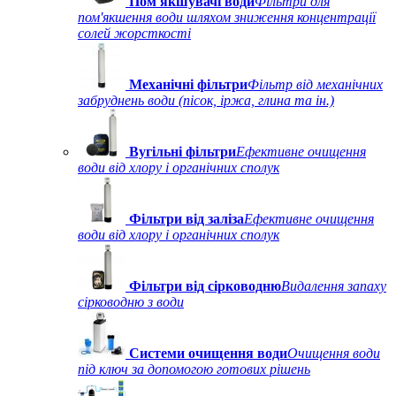
Пом'якшувачі води
Фільтри для
пом'якшення води шляхом зниження концентрації
солей жорсткості
Механічні фільтри
Фільтр від механічних
забруднень води (пісок, іржа, глина та ін.)
Вугільні фільтри
Ефективне очищення
води від хлору і органічних сполук
Фільтри від заліза
Ефективне очищення
води від хлору і органічних сполук
Фільтри від сірководню
Видалення запаху
сірководню з води
Системи очищення води
Очищення води
під ключ за допомогою готових рішень