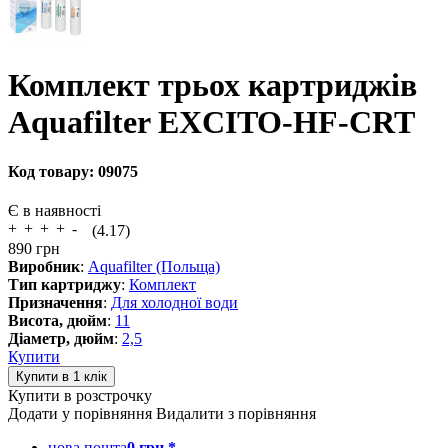
Комплект трьох картриджів
Aquafilter EXCITO-HF-CRT
Код товару:
09075
Є в наявності
(4.17)
890
грн
Виробник
:
Aquafilter (Польща)
Тип картриджу
:
Комплект
Призначення
:
Для холодної води
Висота, дюйм
:
11
Діаметр, дюйм
:
2,5
Купити
Купити в розстрочку
Додати у порівняння
Видалити з порівняння
нова пошта
0 грн.*