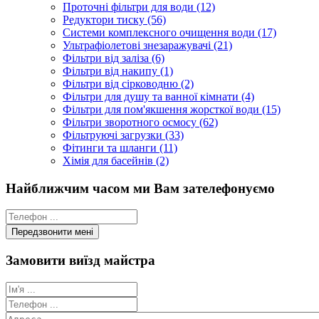
Проточні фільтри для води (12)
Редуктори тиску (56)
Системи комплексного очищення води (17)
Ультрафіолетові знезаражувачі (21)
Фільтри від заліза (6)
Фільтри від накипу (1)
Фільтри від сірководню (2)
Фільтри для душу та ванної кімнати (4)
Фільтри для пом'якшення жорсткої води (15)
Фільтри зворотного осмосу (62)
Фільтруючі загрузки (33)
Фітинги та шланги (11)
Хімія для басейнів (2)
Найближчим часом ми Вам зателефонуємо
Замовити виїзд майстра