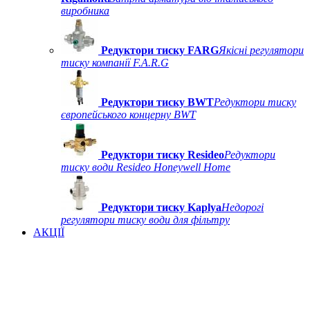
виробника
Редуктори тиску FARG
Якісні регулятори
тиску компанії F.A.R.G
Редуктори тиску BWT
Редуктори тиску
європейського концерну BWT
Редуктори тиску Resideo
Редуктори
тиску води Resideo Honeywell Home
Редуктори тиску Kaplya
Недорогі
регулятори тиску води для фільтру
АКЦІЇ