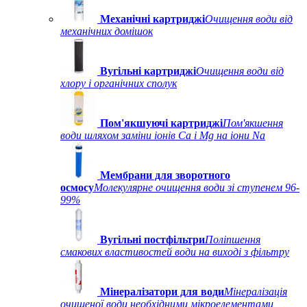
Механічні картриджі
Очищення води від
механічних домішок
Вугільні картриджі
Очищення води від
хлору і органічних сполук
Пом'якшуючі картриджі
Пом'якшення
води шляхом заміни іонів Ca і Mg на іони Na
Мембрани для зворотного
осмосу
Молекулярне очищення води зі ступенем 96-
99%
Вугільні постфільтри
Поліпшення
смакових властивостей води на виході з фільтру
Мінералізатори для води
Мінералізація
очищеної води необхідними мікроелементами