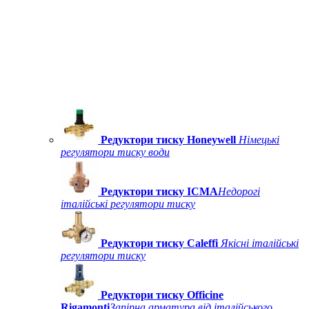
Редуктори тиску Honeywell
Німецькі
регулятори тиску води
Редуктори тиску ICMA
Недорогі
італійські регулятори тиску
Редуктори тиску Caleffi
Якісні італійські
регулятори тиску
Редуктори тиску Officine
Rigamonti
Запірна арматура від італійського