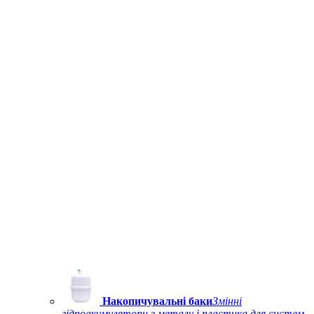
Накопичувальні баки
Змінні
гідроакумулятори з металу і пластика для систем