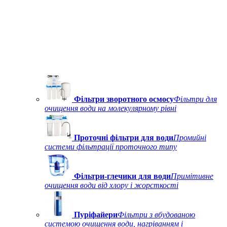
Фільтри зворотного осмосу
Фільтри для
очищення води на молекулярному рівні
Проточні фільтри для води
Промийні
системи фільтрації проточного типу
Фільтри-глечики для води
Примітивне
очищення води від хлору і жорсткості
Пуріфайери
Фільтри з вбудованою
системою очищення води, нагріванням і