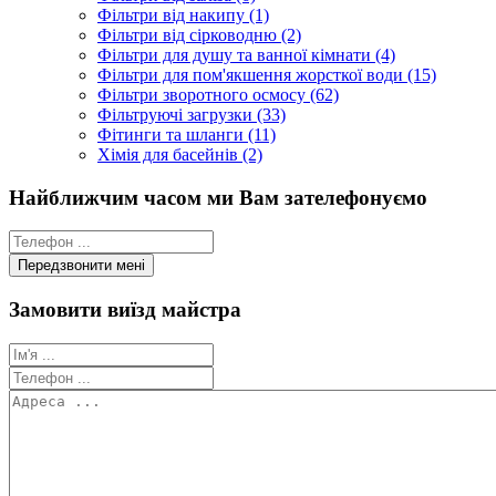
Фільтри від накипу (1)
Фільтри від сірководню (2)
Фільтри для душу та ванної кімнати (4)
Фільтри для пом'якшення жорсткої води (15)
Фільтри зворотного осмосу (62)
Фільтруючі загрузки (33)
Фітинги та шланги (11)
Хімія для басейнів (2)
Найближчим часом ми Вам зателефонуємо
Замовити виїзд майстра