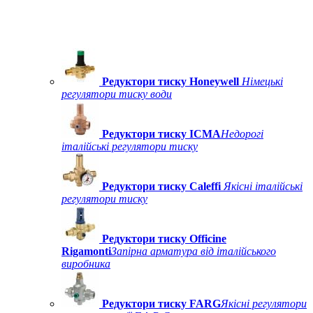
Редуктори тиску Honeywell
Німецькі
регулятори тиску води
Редуктори тиску ICMA
Недорогі
італійські регулятори тиску
Редуктори тиску Caleffi
Якісні італійські
регулятори тиску
Редуктори тиску Officine
Rigamonti
Запірна арматура від італійського
виробника
Редуктори тиску FARG
Якісні регулятори