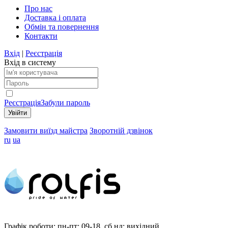
Про нас
Доставка і оплата
Обмін та повернення
Контакти
Вхід
|
Реєстрація
Вхід в систему
Реєстрація
Забули пароль
Замовити виїзд майстра
Зворотній дзвінок
ru
ua
Графік роботи:
пн-пт: 09-18, сб,нд: вихідний