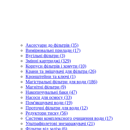
Аксесуари до фільтрів (35)
Вимірювальні прилади (17)
Вугільні фільтри (3)
Змінні картриджі (329)
Корпуси фільтрів і хомути (10)
Крани та змішувачі для фільтра (26)
Кронштейни та ключі (1)
Магістральні фільтри для води (186)
Магнітні фільтри (9)
Накопичувальні баки (47)
Насоси для осмосу (33)
Пом'якшувачі води (19)
Проточні фільтри для води (12)
Редуктори тиску (56)
Системи комплексного очищення води (17)
Ультрафіолетові знезаражувачі (21)
Фільтри від заліза (6)