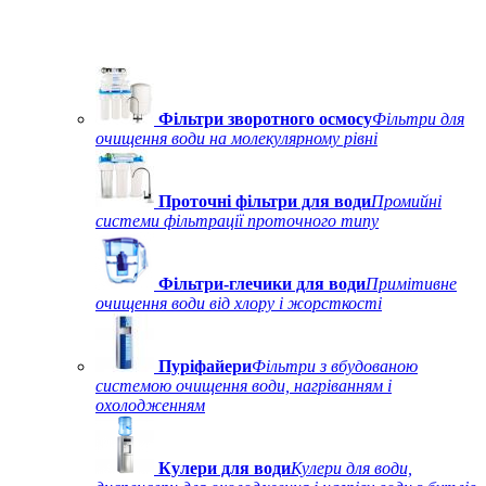
Фільтри зворотного осмосу
Фільтри для
очищення води на молекулярному рівні
Проточні фільтри для води
Промийні
системи фільтрації проточного типу
Фільтри-глечики для води
Примітивне
очищення води від хлору і жорсткості
Пуріфайери
Фільтри з вбудованою
системою очищення води, нагріванням і
охолодженням
Кулери для води
Кулери для води,