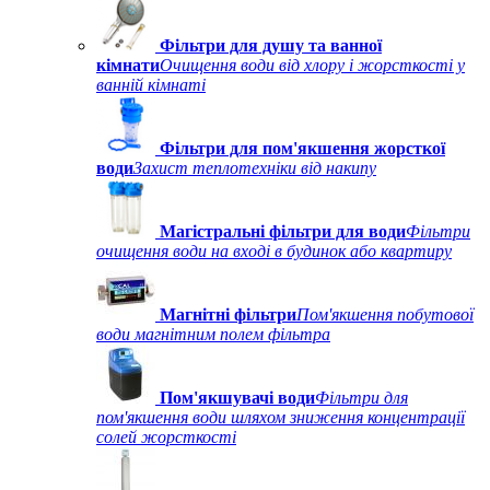
Фільтри для душу та ванної
кімнати
Очищення води від хлору і жорсткості у
ванній кімнаті
Фільтри для пом'якшення жорсткої
води
Захист теплотехніки від накипу
Магістральні фільтри для води
Фільтри
очищення води на вході в будинок або квартиру
Магнітні фільтри
Пом'якшення побутової
води магнітним полем фільтра
Пом'якшувачі води
Фільтри для
пом'якшення води шляхом зниження концентрації
солей жорсткості