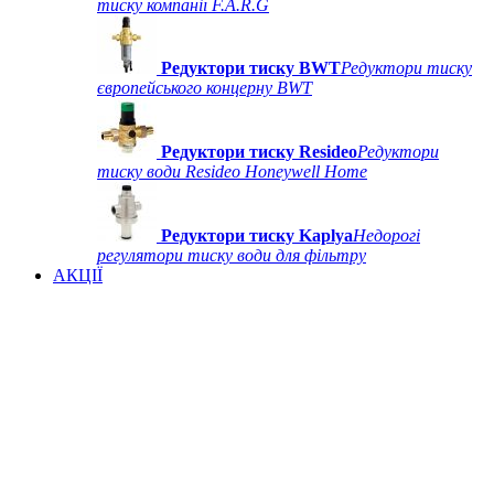
тиску компанії F.A.R.G
Редуктори тиску BWT
Редуктори тиску
європейського концерну BWT
Редуктори тиску Resideo
Редуктори
тиску води Resideo Honeywell Home
Редуктори тиску Kaplya
Недорогі
регулятори тиску води для фільтру
АКЦІЇ