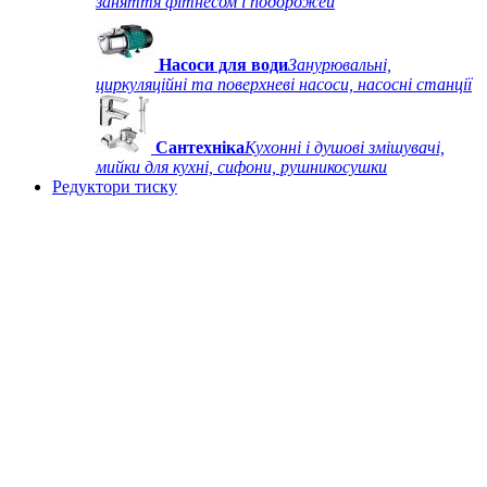
заняття фітнесом і подорожей
Насоси для води
Занурювальні,
циркуляційні та поверхневі насоси, насосні станції
Сантехніка
Кухонні і душові змішувачі,
мийки для кухні, сифони, рушникосушки
Редуктори тиску