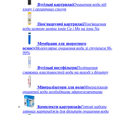
Вугільні картриджі
Очищення води від
хлору і органічних сполук
Пом'якшуючі картриджі
Пом'якшення
води шляхом заміни іонів Ca і Mg на іони Na
Мембрани для зворотного
осмосу
Молекулярне очищення води зі ступенем 96-
99%
Вугільні постфільтри
Поліпшення
смакових властивостей води на виході з фільтру
Мінералізатори для води
Мінералізація
очищеної води необхідними мікроелементами
Комплекти картриджів
Готові набори
змінних картриджів для фільтрів очищення води