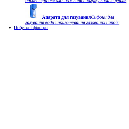
диспенсери для охолодження і нагріву води з бутлів
Апарати для газування
Сифони для
газування води і приготування газованих напоїв
Побутові фільтри