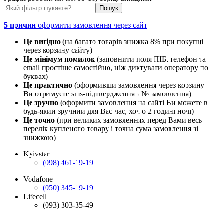
5 причин
оформити замовлення через сайт
Це вигідно
(на багато товарів знижка 8% при покупці
через корзину сайту)
Це мінімум помилок
(заповнити поля ПІБ, телефон та
email простіше самостійно, ніж диктувати оператору по
буквах)
Це практично
(оформивши замовлення через корзину
Ви отримуєте sms-підтвердження з № замовлення)
Це зручно
(оформити замовлення на сайті Ви можете в
будь-який зручний для Вас час, хоч о 2 годині ночі)
Це точно
(при великих замовленнях перед Вами весь
перелік купленого товару і точна сума замовлення зі
знижкою)
Kyivstar
(098) 461-19-19
Vodafone
(050) 345-19-19
Lifecell
(093) 303-35-49