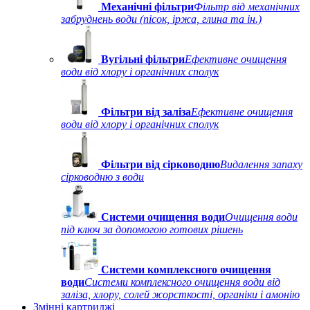
Механічні фільтри
Фільтр від механічних
забруднень води (пісок, іржа, глина та ін.)
Вугільні фільтри
Ефективне очищення
води від хлору і органічних сполук
Фільтри від заліза
Ефективне очищення
води від хлору і органічних сполук
Фільтри від сірководню
Видалення запаху
сірководню з води
Системи очищення води
Очищення води
під ключ за допомогою готових рішень
Системи комплексного очищення
води
Системи комплексного очищення води від
заліза, хлору, солей жорсткості, органіки і амонію
Змінні картриджі