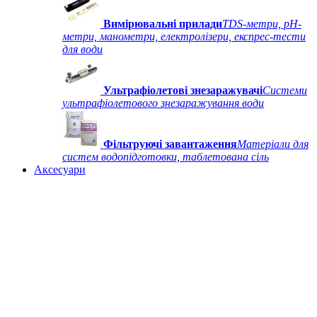
Вимірювальні прилади
TDS-метри, рН-
метри, манометри, електролізери, експрес-тести
для води
Ультрафіолетові знезаражувачі
Системи
ультрафіолетового знезаражування води
Фільтруючі завантаження
Матеріали для
систем водопідготовки, таблетована сіль
Аксесуари