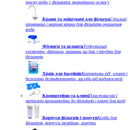
тиску води у фільтрах зворотного осмосу
Крани та змішувачі для фільтра
Стильні
хромовані і матові крани для фільтрів очищення
води
Фітинги та шланги
З'єднувальні
елементи, фітинги, краники на бак і трубки для
фільтрів
Хімія для басейнів
Коректори рН, хлорні і
безхлорні дезінфектанти, засоби від водоростей
Кронштейни та ключі
Пластмасові і
металеві кронштейни до фільтрів і ключі для колб
Корпуси фільтрів і хомути
Колби для
фільтрів, корпуси мембран, хомути