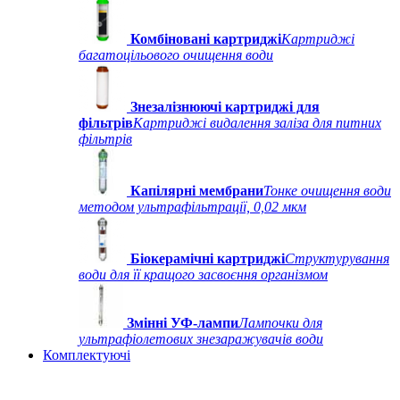
Комбіновані картриджі
Картриджі
багатоцільового очищення води
Знезалізнюючі картриджі для
фільтрів
Картриджі видалення заліза для питних
фільтрів
Капілярні мембрани
Тонке очищення води
методом ультрафільтрації, 0,02 мкм
Біокерамічні картриджі
Структурування
води для її кращого засвоєння організмом
Змінні УФ-лампи
Лампочки для
ультрафіолетових знезаражувачів води
Комплектуючі