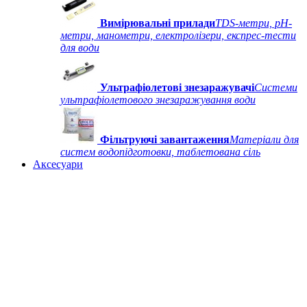
Вимірювальні прилади
TDS-метри, рН-
метри, манометри, електролізери, експрес-тести
для води
Ультрафіолетові знезаражувачі
Системи
ультрафіолетового знезаражування води
Фільтруючі завантаження
Матеріали для
систем водопідготовки, таблетована сіль
Аксесуари