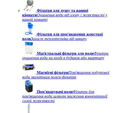
Фільтри для душу та ванної
кімнати
Очищення води від хлору і жорсткості у
ванній кімнаті
Фільтри для пом'якшення жорсткої
води
Захист теплотехніки від накипу
Магістральні фільтри для води
Фільтри
очищення води на вході в будинок або квартиру
Магнітні фільтри
Пом'якшення побутової
води магнітним полем фільтра
Пом'якшувачі води
Фільтри для
пом'якшення води шляхом зниження концентрації
солей жорсткості