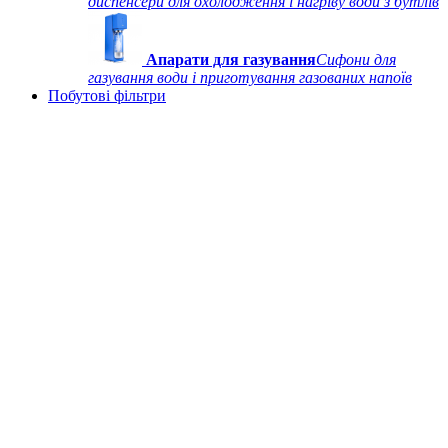
диспенсери для охолодження і нагріву води з бутлів
Апарати для газування
Сифони для
газування води і приготування газованих напоїв
Побутові фільтри