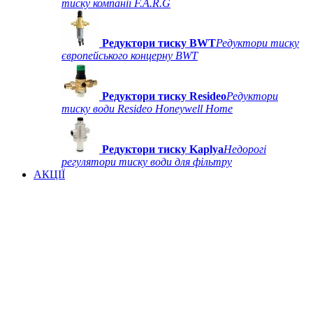
тиску компанії F.A.R.G
Редуктори тиску BWT
Редуктори тиску
європейського концерну BWT
Редуктори тиску Resideo
Редуктори
тиску води Resideo Honeywell Home
Редуктори тиску Kaplya
Недорогі
регулятори тиску води для фільтру
АКЦІЇ