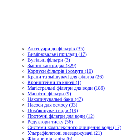
Аксесуари до фільтрів (35)
Вимірювальні прилади (17)
Вугільні фільтри (3)
Змінні картриджі (329)
Корпуси фільтрів і хомути (10)
Крани та змішувачі для фільтра (26)
Кронштейни та ключі (1)
Магістральні фільтри для води (186)
Магнітні фільтри (9)
Накопичувальні баки (47)
Насоси для осмосу (33)
Пом'якшувачі води (19)
Проточні фільтри для води (12)
Редуктори тиску (56)
Системи комплексного очищення води (17)
Ультрафіолетові знезаражувачі (21)
Фільтри від заліза (6)