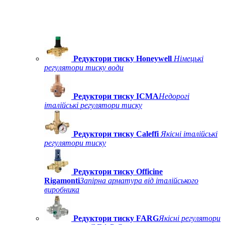
Редуктори тиску Honeywell
Німецькі
регулятори тиску води
Редуктори тиску ICMA
Недорогі
італійські регулятори тиску
Редуктори тиску Caleffi
Якісні італійські
регулятори тиску
Редуктори тиску Officine
Rigamonti
Запірна арматура від італійського
виробника
Редуктори тиску FARG
Якісні регулятори