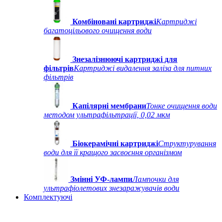
Комбіновані картриджі
Картриджі
багатоцільового очищення води
Знезалізнюючі картриджі для
фільтрів
Картриджі видалення заліза для питних
фільтрів
Капілярні мембрани
Тонке очищення води
методом ультрафільтрації, 0,02 мкм
Біокерамічні картриджі
Структурування
води для її кращого засвоєння організмом
Змінні УФ-лампи
Лампочки для
ультрафіолетових знезаражувачів води
Комплектуючі