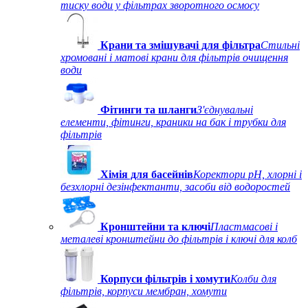
тиску води у фільтрах зворотного осмосу
Крани та змішувачі для фільтра
Стильні
хромовані і матові крани для фільтрів очищення
води
Фітинги та шланги
З'єднувальні
елементи, фітинги, краники на бак і трубки для
фільтрів
Хімія для басейнів
Коректори рН, хлорні і
безхлорні дезінфектанти, засоби від водоростей
Кронштейни та ключі
Пластмасові і
металеві кронштейни до фільтрів і ключі для колб
Корпуси фільтрів і хомути
Колби для
фільтрів, корпуси мембран, хомути