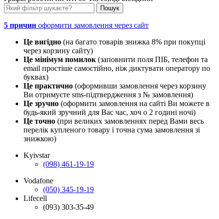
5 причин
оформити замовлення через сайт
Це вигідно
(на багато товарів знижка 8% при покупці
через корзину сайту)
Це мінімум помилок
(заповнити поля ПІБ, телефон та
email простіше самостійно, ніж диктувати оператору по
буквах)
Це практично
(оформивши замовлення через корзину
Ви отримуєте sms-підтвердження з № замовлення)
Це зручно
(оформити замовлення на сайті Ви можете в
будь-який зручний для Вас час, хоч о 2 годині ночі)
Це точно
(при великих замовленнях перед Вами весь
перелік купленого товару і точна сума замовлення зі
знижкою)
Kyivstar
(098) 461-19-19
Vodafone
(050) 345-19-19
Lifecell
(093) 303-35-49