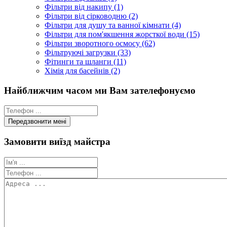
Фільтри від накипу (1)
Фільтри від сірководню (2)
Фільтри для душу та ванної кімнати (4)
Фільтри для пом'якшення жорсткої води (15)
Фільтри зворотного осмосу (62)
Фільтруючі загрузки (33)
Фітинги та шланги (11)
Хімія для басейнів (2)
Найближчим часом ми Вам зателефонуємо
Замовити виїзд майстра