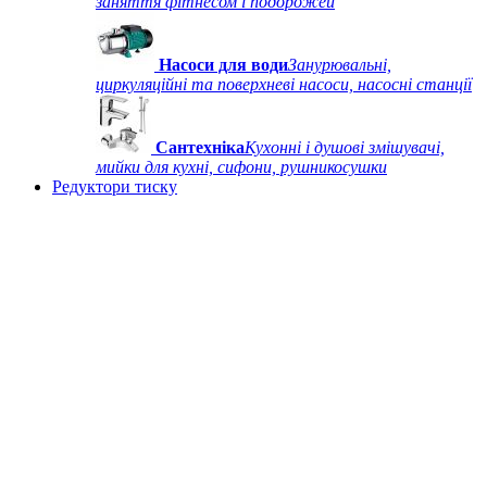
заняття фітнесом і подорожей
Насоси для води
Занурювальні,
циркуляційні та поверхневі насоси, насосні станції
Сантехніка
Кухонні і душові змішувачі,
мийки для кухні, сифони, рушникосушки
Редуктори тиску