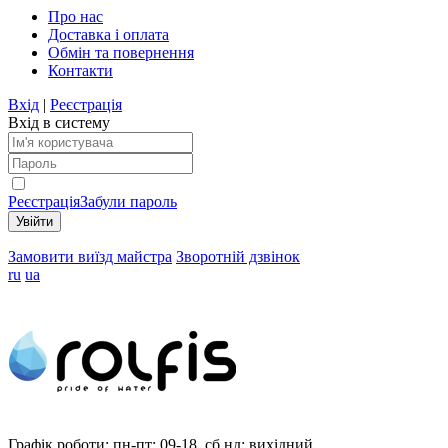
Про нас
Доставка і оплата
Обмін та повернення
Контакти
Вхід
|
Реєстрація
Вхід в систему
Реєстрація
Забули пароль
Замовити виїзд майстра
Зворотній дзвінок
ru
ua
Графік роботи:
пн-пт: 09-18, сб,нд: вихідний