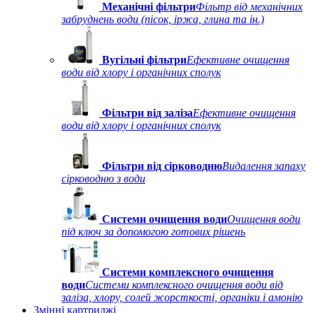
Механічні фільтри
Фільтр від механічних
забруднень води (пісок, іржа, глина та ін.)
Вугільні фільтри
Ефективне очищення
води від хлору і органічних сполук
Фільтри від заліза
Ефективне очищення
води від хлору і органічних сполук
Фільтри від сірководню
Видалення запаху
сірководню з води
Системи очищення води
Очищення води
під ключ за допомогою готових рішень
Системи комплексного очищення
води
Системи комплексного очищення води від
заліза, хлору, солей жорсткості, органіки і амонію
Змінні картриджі