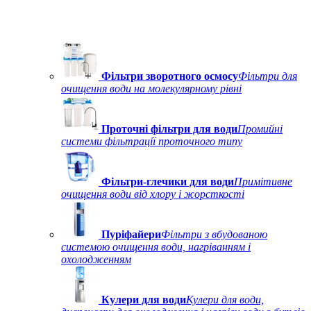
Фільтри зворотного осмосу
Фільтри для
очищення води на молекулярному рівні
Проточні фільтри для води
Промийні
системи фільтрації проточного типу
Фільтри-глечики для води
Примітивне
очищення води від хлору і жорсткості
Пуріфайери
Фільтри з вбудованою
системою очищення води, нагріванням і
охолодженням
Кулери для води
Кулери для води,