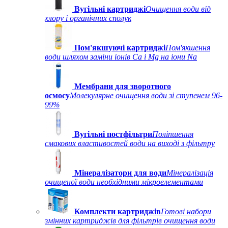
Вугільні картриджі
Очищення води від
хлору і органічних сполук
Пом'якшуючі картриджі
Пом'якшення
води шляхом заміни іонів Ca і Mg на іони Na
Мембрани для зворотного
осмосу
Молекулярне очищення води зі ступенем 96-
99%
Вугільні постфільтри
Поліпшення
смакових властивостей води на виході з фільтру
Мінералізатори для води
Мінералізація
очищеної води необхідними мікроелементами
Комплекти картриджів
Готові набори
змінних картриджів для фільтрів очищення води