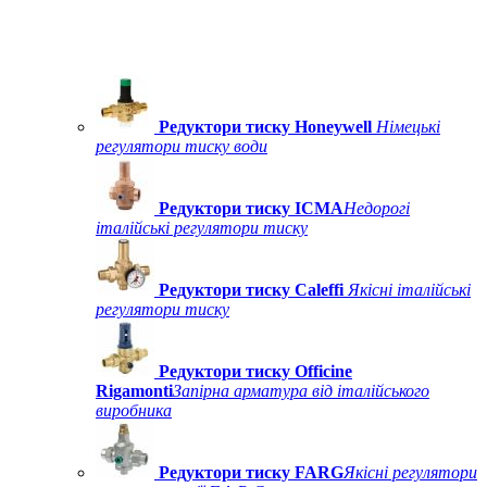
Редуктори тиску Honeywell
Німецькі
регулятори тиску води
Редуктори тиску ICMA
Недорогі
італійські регулятори тиску
Редуктори тиску Caleffi
Якісні італійські
регулятори тиску
Редуктори тиску Officine
Rigamonti
Запірна арматура від італійського
виробника
Редуктори тиску FARG
Якісні регулятори