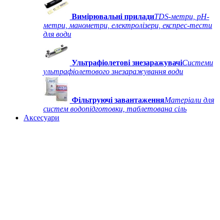
Вимірювальні прилади
TDS-метри, рН-
метри, манометри, електролізери, експрес-тести
для води
Ультрафіолетові знезаражувачі
Системи
ультрафіолетового знезаражування води
Фільтруючі завантаження
Матеріали для
систем водопідготовки, таблетована сіль
Аксесуари