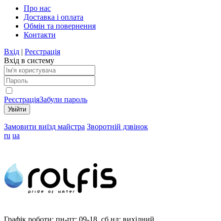
Про нас
Доставка і оплата
Обмін та повернення
Контакти
Вхід
|
Реєстрація
Вхід в систему
Реєстрація
Забули пароль
Замовити виїзд майстра
Зворотній дзвінок
ru
ua
Графік роботи:
пн-пт: 09-18, сб,нд: вихідний