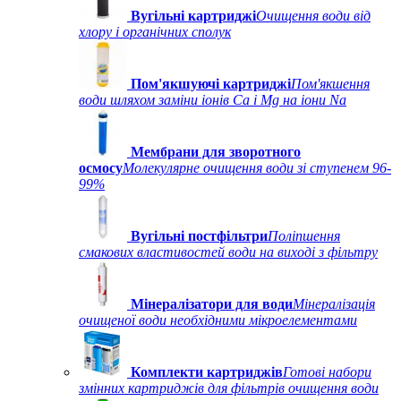
Вугільні картриджі
Очищення води від
хлору і органічних сполук
Пом'якшуючі картриджі
Пом'якшення
води шляхом заміни іонів Ca і Mg на іони Na
Мембрани для зворотного
осмосу
Молекулярне очищення води зі ступенем 96-
99%
Вугільні постфільтри
Поліпшення
смакових властивостей води на виході з фільтру
Мінералізатори для води
Мінералізація
очищеної води необхідними мікроелементами
Комплекти картриджів
Готові набори
змінних картриджів для фільтрів очищення води