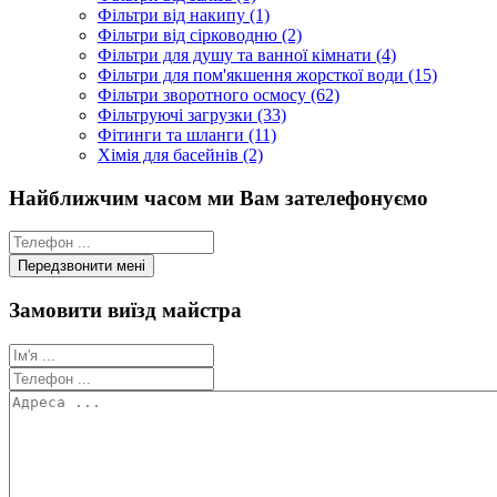
Фільтри від накипу (1)
Фільтри від сірководню (2)
Фільтри для душу та ванної кімнати (4)
Фільтри для пом'якшення жорсткої води (15)
Фільтри зворотного осмосу (62)
Фільтруючі загрузки (33)
Фітинги та шланги (11)
Хімія для басейнів (2)
Найближчим часом ми Вам зателефонуємо
Замовити виїзд майстра