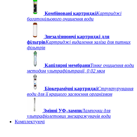
Комбіновані картриджі
Картриджі
багатоцільового очищення води
Знезалізнюючі картриджі для
фільтрів
Картриджі видалення заліза для питних
фільтрів
Капілярні мембрани
Тонке очищення води
методом ультрафільтрації, 0,02 мкм
Біокерамічні картриджі
Структурування
води для її кращого засвоєння організмом
Змінні УФ-лампи
Лампочки для
ультрафіолетових знезаражувачів води
Комплектуючі