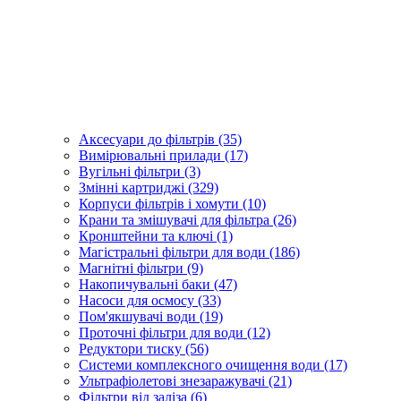
Аксесуари до фільтрів (35)
Вимірювальні прилади (17)
Вугільні фільтри (3)
Змінні картриджі (329)
Корпуси фільтрів і хомути (10)
Крани та змішувачі для фільтра (26)
Кронштейни та ключі (1)
Магістральні фільтри для води (186)
Магнітні фільтри (9)
Накопичувальні баки (47)
Насоси для осмосу (33)
Пом'якшувачі води (19)
Проточні фільтри для води (12)
Редуктори тиску (56)
Системи комплексного очищення води (17)
Ультрафіолетові знезаражувачі (21)
Фільтри від заліза (6)