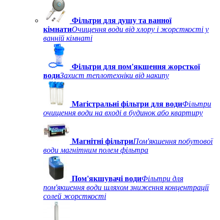
Фільтри для душу та ванної
кімнати
Очищення води від хлору і жорсткості у
ванній кімнаті
Фільтри для пом'якшення жорсткої
води
Захист теплотехніки від накипу
Магістральні фільтри для води
Фільтри
очищення води на вході в будинок або квартиру
Магнітні фільтри
Пом'якшення побутової
води магнітним полем фільтра
Пом'якшувачі води
Фільтри для
пом'якшення води шляхом зниження концентрації
солей жорсткості