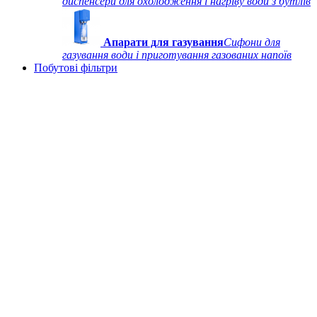
диспенсери для охолодження і нагріву води з бутлів
Апарати для газування
Сифони для
газування води і приготування газованих напоїв
Побутові фільтри