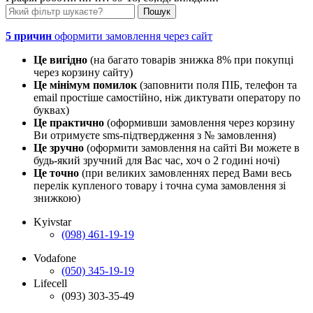
5 причин
оформити замовлення через сайт
Це вигідно
(на багато товарів знижка 8% при покупці
через корзину сайту)
Це мінімум помилок
(заповнити поля ПІБ, телефон та
email простіше самостійно, ніж диктувати оператору по
буквах)
Це практично
(оформивши замовлення через корзину
Ви отримуєте sms-підтвердження з № замовлення)
Це зручно
(оформити замовлення на сайті Ви можете в
будь-який зручний для Вас час, хоч о 2 годині ночі)
Це точно
(при великих замовленнях перед Вами весь
перелік купленого товару і точна сума замовлення зі
знижкою)
Kyivstar
(098) 461-19-19
Vodafone
(050) 345-19-19
Lifecell
(093) 303-35-49