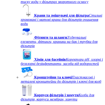
тиску води у фільтрах зворотного осмосу
Крани та змішувачі для фільтра
Стильні
хромовані і матові крани для фільтрів очищення
води
Фітинги та шланги
З'єднувальні
елементи, фітинги, краники на бак і трубки для
фільтрів
Хімія для басейнів
Коректори рН, хлорні і
безхлорні дезінфектанти, засоби від водоростей
Кронштейни та ключі
Пластмасові і
металеві кронштейни до фільтрів і ключі для колб
Корпуси фільтрів і хомути
Колби для
фільтрів, корпуси мембран, хомути