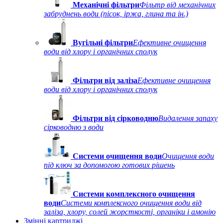
Механічні фільтри
Фільтр від механічних
забруднень води (пісок, іржа, глина та ін.)
Вугільні фільтри
Ефективне очищення
води від хлору і органічних сполук
Фільтри від заліза
Ефективне очищення
води від хлору і органічних сполук
Фільтри від сірководню
Видалення запаху
сірководню з води
Системи очищення води
Очищення води
під ключ за допомогою готових рішень
Системи комплексного очищення
води
Системи комплексного очищення води від
заліза, хлору, солей жорсткості, органіки і амонію
Змінні картриджі