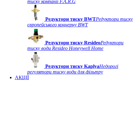
тиску компанії F.A.R.G
Редуктори тиску BWT
Редуктори тиску
європейського концерну BWT
Редуктори тиску Resideo
Редуктори
тиску води Resideo Honeywell Home
Редуктори тиску Kaplya
Недорогі
регулятори тиску води для фільтру
АКЦІЇ