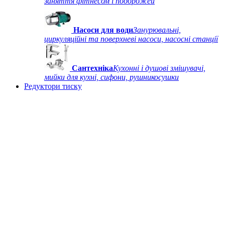
заняття фітнесом і подорожей
Насоси для води
Занурювальні,
циркуляційні та поверхневі насоси, насосні станції
Сантехніка
Кухонні і душові змішувачі,
мийки для кухні, сифони, рушникосушки
Редуктори тиску