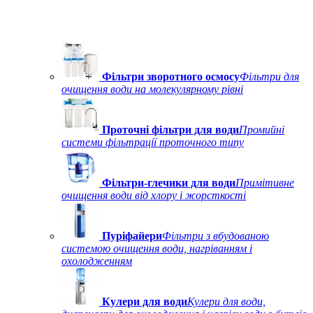
Фільтри зворотного осмосу
Фільтри для
очищення води на молекулярному рівні
Проточні фільтри для води
Промийні
системи фільтрації проточного типу
Фільтри-глечики для води
Примітивне
очищення води від хлору і жорсткості
Пуріфайери
Фільтри з вбудованою
системою очищення води, нагріванням і
охолодженням
Кулери для води
Кулери для води,