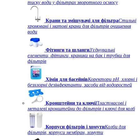
тиску води у фільтрах зворотного осмосу
Крани та змішувачі для фільтра
Стильні
хромовані і матові крани для фільтрів очищення
води
Фітинги та шланги
З'єднувальні
елементи, фітинги, краники на бак і трубки для
фільтрів
Хімія для басейнів
Коректори рН, хлорні і
безхлорні дезінфектанти, засоби від водоростей
Кронштейни та ключі
Пластмасові і
металеві кронштейни до фільтрів і ключі для колб
Корпуси фільтрів і хомути
Колби для
фільтрів, корпуси мембран, хомути