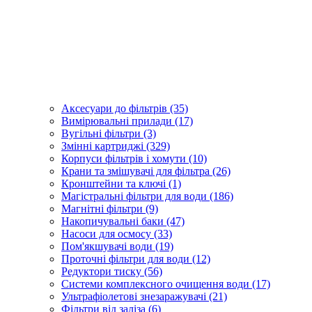
Аксесуари до фільтрів (35)
Вимірювальні прилади (17)
Вугільні фільтри (3)
Змінні картриджі (329)
Корпуси фільтрів і хомути (10)
Крани та змішувачі для фільтра (26)
Кронштейни та ключі (1)
Магістральні фільтри для води (186)
Магнітні фільтри (9)
Накопичувальні баки (47)
Насоси для осмосу (33)
Пом'якшувачі води (19)
Проточні фільтри для води (12)
Редуктори тиску (56)
Системи комплексного очищення води (17)
Ультрафіолетові знезаражувачі (21)
Фільтри від заліза (6)