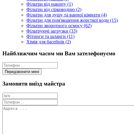
Фільтри від накипу (1)
Фільтри від сірководню (2)
Фільтри для душу та ванної кімнати (4)
Фільтри для пом'якшення жорсткої води (15)
Фільтри зворотного осмосу (62)
Фільтруючі загрузки (33)
Фітинги та шланги (11)
Хімія для басейнів (2)
Найближчим часом ми Вам зателефонуємо
Замовити виїзд майстра