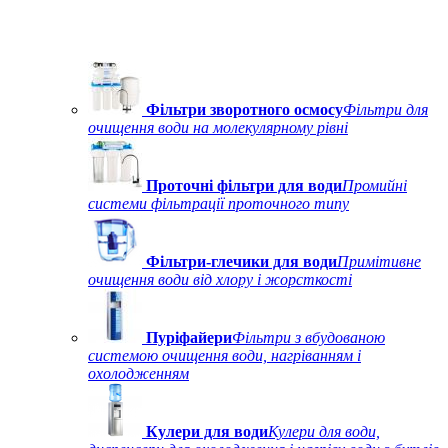
Фільтри зворотного осмосу
Фільтри для
очищення води на молекулярному рівні
Проточні фільтри для води
Промийні
системи фільтрації проточного типу
Фільтри-глечики для води
Примітивне
очищення води від хлору і жорсткості
Пуріфайери
Фільтри з вбудованою
системою очищення води, нагріванням і
охолодженням
Кулери для води
Кулери для води,