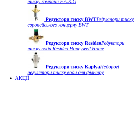
тиску компанії F.A.R.G
Редуктори тиску BWT
Редуктори тиску
європейського концерну BWT
Редуктори тиску Resideo
Редуктори
тиску води Resideo Honeywell Home
Редуктори тиску Kaplya
Недорогі
регулятори тиску води для фільтру
АКЦІЇ