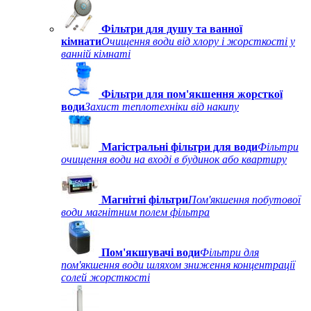
Фільтри для душу та ванної
кімнати
Очищення води від хлору і жорсткості у
ванній кімнаті
Фільтри для пом'якшення жорсткої
води
Захист теплотехніки від накипу
Магістральні фільтри для води
Фільтри
очищення води на вході в будинок або квартиру
Магнітні фільтри
Пом'якшення побутової
води магнітним полем фільтра
Пом'якшувачі води
Фільтри для
пом'якшення води шляхом зниження концентрації
солей жорсткості