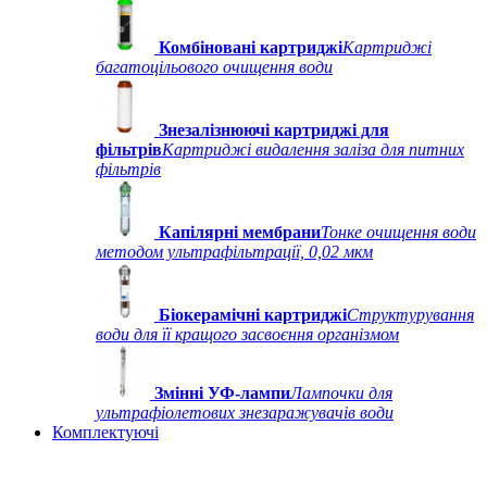
Комбіновані картриджі
Картриджі
багатоцільового очищення води
Знезалізнюючі картриджі для
фільтрів
Картриджі видалення заліза для питних
фільтрів
Капілярні мембрани
Тонке очищення води
методом ультрафільтрації, 0,02 мкм
Біокерамічні картриджі
Структурування
води для її кращого засвоєння організмом
Змінні УФ-лампи
Лампочки для
ультрафіолетових знезаражувачів води
Комплектуючі