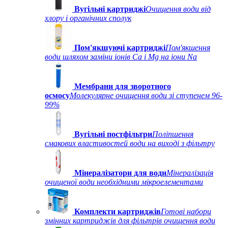
Вугільні картриджі
Очищення води від
хлору і органічних сполук
Пом'якшуючі картриджі
Пом'якшення
води шляхом заміни іонів Ca і Mg на іони Na
Мембрани для зворотного
осмосу
Молекулярне очищення води зі ступенем 96-
99%
Вугільні постфільтри
Поліпшення
смакових властивостей води на виході з фільтру
Мінералізатори для води
Мінералізація
очищеної води необхідними мікроелементами
Комплекти картриджів
Готові набори
змінних картриджів для фільтрів очищення води