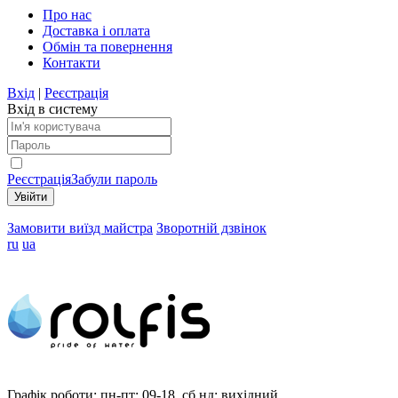
Про нас
Доставка і оплата
Обмін та повернення
Контакти
Вхід
|
Реєстрація
Вхід в систему
Реєстрація
Забули пароль
Замовити виїзд майстра
Зворотній дзвінок
ru
ua
Графік роботи:
пн-пт: 09-18, сб,нд: вихідний