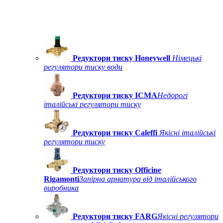
Редуктори тиску Honeywell
Німецькі
регулятори тиску води
Редуктори тиску ICMA
Недорогі
італійські регулятори тиску
Редуктори тиску Caleffi
Якісні італійські
регулятори тиску
Редуктори тиску Officine
Rigamonti
Запірна арматура від італійського
виробника
Редуктори тиску FARG
Якісні регулятори