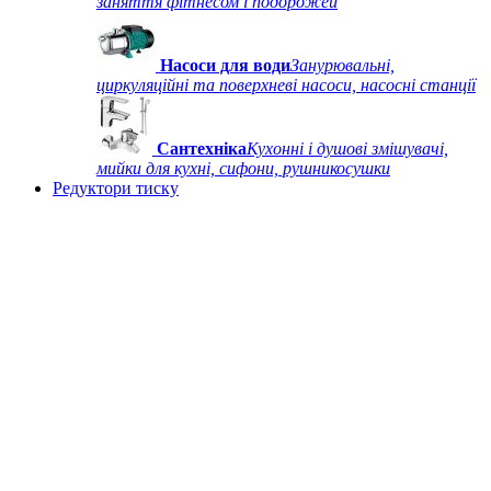
заняття фітнесом і подорожей
Насоси для води
Занурювальні,
циркуляційні та поверхневі насоси, насосні станції
Сантехніка
Кухонні і душові змішувачі,
мийки для кухні, сифони, рушникосушки
Редуктори тиску