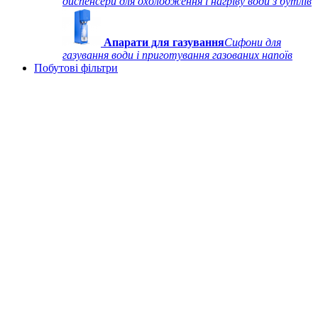
диспенсери для охолодження і нагріву води з бутлів
Апарати для газування
Сифони для
газування води і приготування газованих напоїв
Побутові фільтри