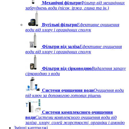
Механічні фільтри
Фільтр від механічних
забруднень води (пісок, іржа, глина та ін.)
Вугільні фільтри
Ефективне очищення
води від хлору і органічних сполук
Фільтри від заліза
Ефективне очищення
води від хлору і органічних сполук
Фільтри від сірководню
Видалення запаху
сірководню з води
Системи очищення води
Очищення води
під ключ за допомогою готових рішень
Системи комплексного очищення
води
Системи комплексного очищення води від
заліза, хлору, солей жорсткості, органіки і амонію
Змінні картриджі