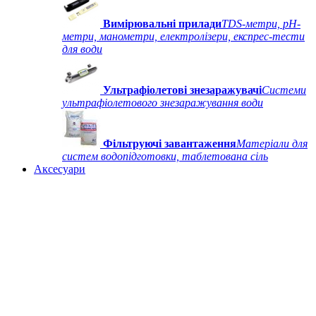
Вимірювальні прилади
TDS-метри, рН-
метри, манометри, електролізери, експрес-тести
для води
Ультрафіолетові знезаражувачі
Системи
ультрафіолетового знезаражування води
Фільтруючі завантаження
Матеріали для
систем водопідготовки, таблетована сіль
Аксесуари