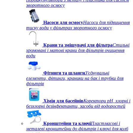
зворотного осмосу
Насоси для осмосу
Насоси для підвищення
тиску води у фільтрах зворотного осмосу
Крани та змішувачі для фільтра
Стильні
хромовані і матові крани для фільтрів очищення
води
Фітинги та шланги
З'єднувальні
елементи, фітинги, краники на бак і трубки для
фільтрів
Хімія для басейнів
Коректори рН, хлорні і
безхлорні дезінфектанти, засоби від водоростей
Кронштейни та ключі
Пластмасові і
металеві кронштейни до фільтрів і ключі для колб