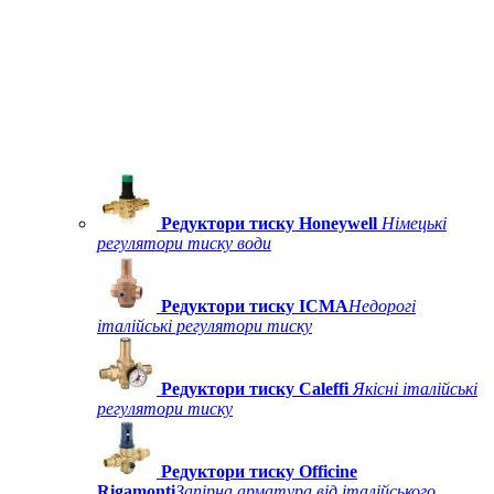
Редуктори тиску Honeywell
Німецькі
регулятори тиску води
Редуктори тиску ICMA
Недорогі
італійські регулятори тиску
Редуктори тиску Caleffi
Якісні італійські
регулятори тиску
Редуктори тиску Officine
Rigamonti
Запірна арматура від італійського