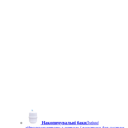
Накопичувальні баки
Змінні
гідроакумулятори з металу і пластика для систем