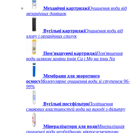
Механічні картриджі
Очищення води від
механічних домішок
Вугільні картриджі
Очищення води від
хлору і органічних сполук
Пом'якшуючі картриджі
Пом'якшення
води шляхом заміни іонів Ca і Mg на іони Na
Мембрани для зворотного
осмосу
Молекулярне очищення води зі ступенем 96-
99%
Вугільні постфільтри
Поліпшення
смакових властивостей води на виході з фільтру
Мінералізатори для води
Мінералізація
очищеної води необхідними мікроелементами