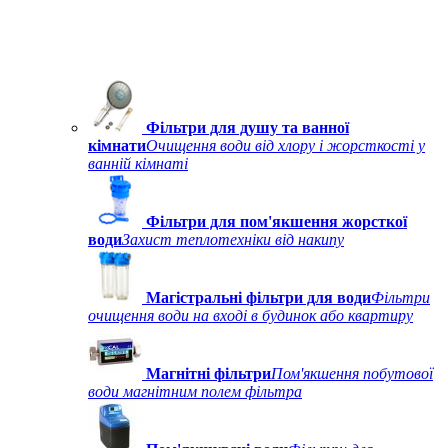
Фільтри для душу та ванної
кімнати
Очищення води від хлору і жорсткості у
ванній кімнаті
Фільтри для пом'якшення жорсткої
води
Захист теплотехніки від накипу
Магістральні фільтри для води
Фільтри
очищення води на вході в будинок або квартиру
Магнітні фільтри
Пом'якшення побутової
води магнітним полем фільтра