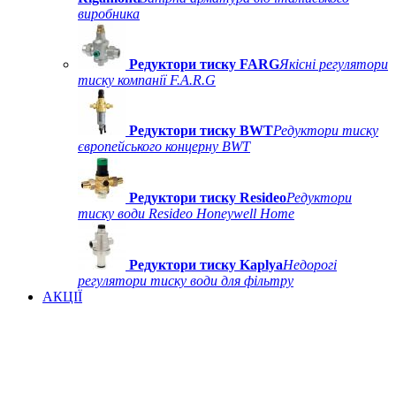
виробника
Редуктори тиску FARG
Якісні регулятори
тиску компанії F.A.R.G
Редуктори тиску BWT
Редуктори тиску
європейського концерну BWT
Редуктори тиску Resideo
Редуктори
тиску води Resideo Honeywell Home
Редуктори тиску Kaplya
Недорогі
регулятори тиску води для фільтру
АКЦІЇ