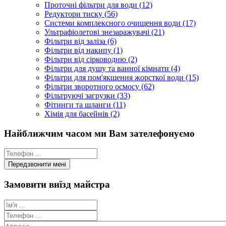
Проточні фільтри для води (12)
Редуктори тиску (56)
Системи комплексного очищення води (17)
Ультрафіолетові знезаражувачі (21)
Фільтри від заліза (6)
Фільтри від накипу (1)
Фільтри від сірководню (2)
Фільтри для душу та ванної кімнати (4)
Фільтри для пом'якшення жорсткої води (15)
Фільтри зворотного осмосу (62)
Фільтруючі загрузки (33)
Фітинги та шланги (11)
Хімія для басейнів (2)
Найближчим часом ми Вам зателефонуємо
Замовити виїзд майстра