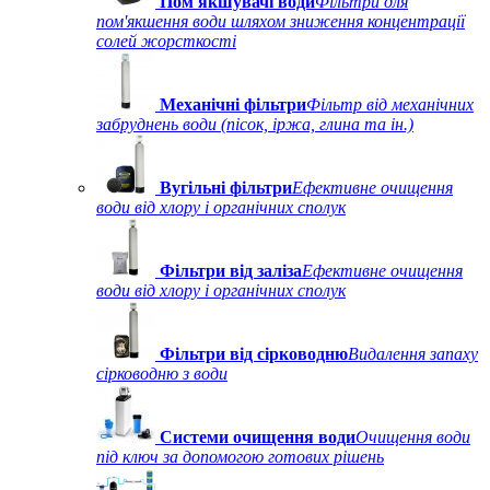
Пом'якшувачі води
Фільтри для
пом'якшення води шляхом зниження концентрації
солей жорсткості
Механічні фільтри
Фільтр від механічних
забруднень води (пісок, іржа, глина та ін.)
Вугільні фільтри
Ефективне очищення
води від хлору і органічних сполук
Фільтри від заліза
Ефективне очищення
води від хлору і органічних сполук
Фільтри від сірководню
Видалення запаху
сірководню з води
Системи очищення води
Очищення води
під ключ за допомогою готових рішень