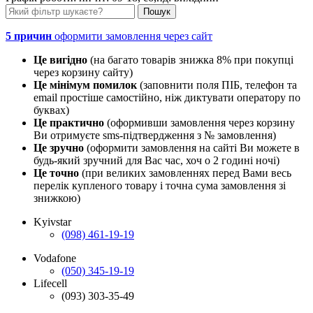
5 причин
оформити замовлення через сайт
Це вигідно
(на багато товарів знижка 8% при покупці
через корзину сайту)
Це мінімум помилок
(заповнити поля ПІБ, телефон та
email простіше самостійно, ніж диктувати оператору по
буквах)
Це практично
(оформивши замовлення через корзину
Ви отримуєте sms-підтвердження з № замовлення)
Це зручно
(оформити замовлення на сайті Ви можете в
будь-який зручний для Вас час, хоч о 2 годині ночі)
Це точно
(при великих замовленнях перед Вами весь
перелік купленого товару і точна сума замовлення зі
знижкою)
Kyivstar
(098) 461-19-19
Vodafone
(050) 345-19-19
Lifecell
(093) 303-35-49