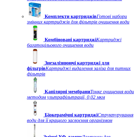
Комплекти картриджів
Готові набори
змінних картриджів для фільтрів очищення води
Комбіновані картриджі
Картриджі
багатоцільового очищення води
Знезалізнюючі картриджі для
фільтрів
Картриджі видалення заліза для питних
фільтрів
Капілярні мембрани
Тонке очищення води
методом ультрафільтрації, 0,02 мкм
Біокерамічні картриджі
Структурування
води для її кращого засвоєння організмом
Змінні УФ-лампи
Лампочки для