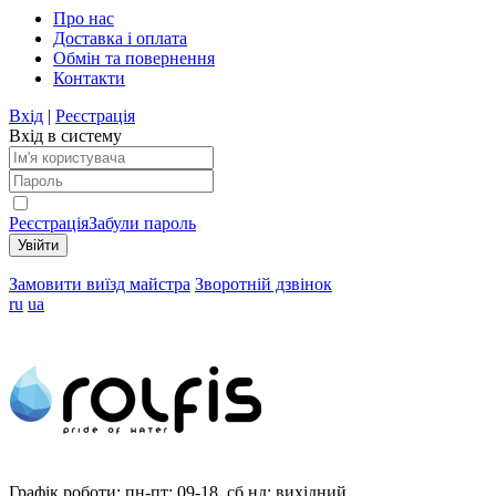
Про нас
Доставка і оплата
Обмін та повернення
Контакти
Вхід
|
Реєстрація
Вхід в систему
Реєстрація
Забули пароль
Замовити виїзд майстра
Зворотній дзвінок
ru
ua
Графік роботи:
пн-пт: 09-18, сб,нд: вихідний