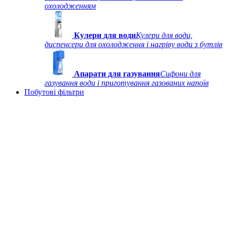
охолодженням
Кулери для води
Кулери для води,
диспенсери для охолодження і нагріву води з бутлів
Апарати для газування
Сифони для
газування води і приготування газованих напоїв
Побутові фільтри