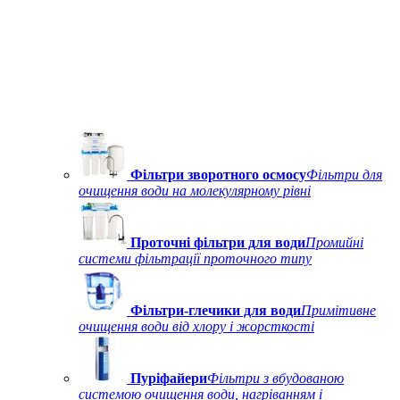
Фільтри зворотного осмосу
Фільтри для
очищення води на молекулярному рівні
Проточні фільтри для води
Промийні
системи фільтрації проточного типу
Фільтри-глечики для води
Примітивне
очищення води від хлору і жорсткості
Пуріфайери
Фільтри з вбудованою
системою очищення води, нагріванням і