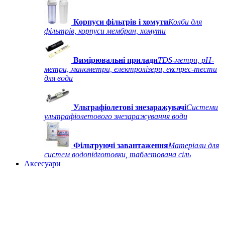
Корпуси фільтрів і хомути
Колби для
фільтрів, корпуси мембран, хомути
Вимірювальні прилади
TDS-метри, рН-
метри, манометри, електролізери, експрес-тести
для води
Ультрафіолетові знезаражувачі
Системи
ультрафіолетового знезаражування води
Фільтруючі завантаження
Матеріали для
систем водопідготовки, таблетована сіль
Аксесуари