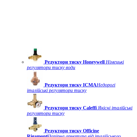
Редуктори тиску Honeywell
Німецькі
регулятори тиску води
Редуктори тиску ICMA
Недорогі
італійські регулятори тиску
Редуктори тиску Caleffi
Якісні італійські
регулятори тиску
Редуктори тиску Officine
Rigamonti
Запірна арматура від італійського