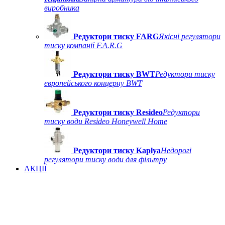
виробника
Редуктори тиску FARG
Якісні регулятори
тиску компанії F.A.R.G
Редуктори тиску BWT
Редуктори тиску
європейського концерну BWT
Редуктори тиску Resideo
Редуктори
тиску води Resideo Honeywell Home
Редуктори тиску Kaplya
Недорогі
регулятори тиску води для фільтру
АКЦІЇ