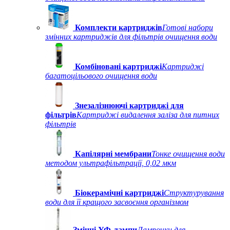
Комплекти картриджів
Готові набори
змінних картриджів для фільтрів очищення води
Комбіновані картриджі
Картриджі
багатоцільового очищення води
Знезалізнюючі картриджі для
фільтрів
Картриджі видалення заліза для питних
фільтрів
Капілярні мембрани
Тонке очищення води
методом ультрафільтрації, 0,02 мкм
Біокерамічні картриджі
Структурування
води для її кращого засвоєння організмом
Змінні УФ-лампи
Лампочки для