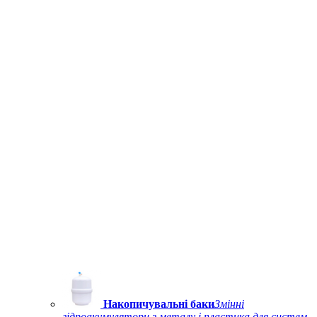
Накопичувальні баки
Змінні
гідроакумулятори з металу і пластика для систем