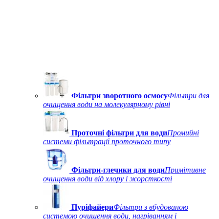
Фільтри зворотного осмосу
Фільтри для
очищення води на молекулярному рівні
Проточні фільтри для води
Промийні
системи фільтрації проточного типу
Фільтри-глечики для води
Примітивне
очищення води від хлору і жорсткості
Пуріфайери
Фільтри з вбудованою
системою очищення води, нагріванням і