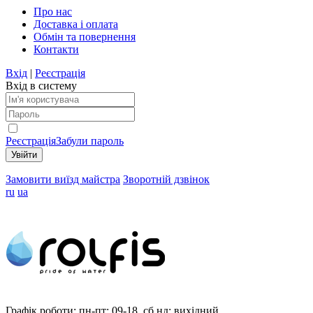
Про нас
Доставка і оплата
Обмін та повернення
Контакти
Вхід
|
Реєстрація
Вхід в систему
Реєстрація
Забули пароль
Замовити виїзд майстра
Зворотній дзвінок
ru
ua
Графік роботи:
пн-пт: 09-18, сб,нд: вихідний