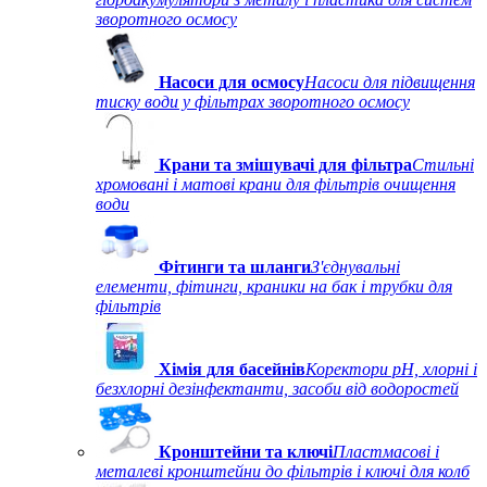
зворотного осмосу
Насоси для осмосу
Насоси для підвищення
тиску води у фільтрах зворотного осмосу
Крани та змішувачі для фільтра
Стильні
хромовані і матові крани для фільтрів очищення
води
Фітинги та шланги
З'єднувальні
елементи, фітинги, краники на бак і трубки для
фільтрів
Хімія для басейнів
Коректори рН, хлорні і
безхлорні дезінфектанти, засоби від водоростей
Кронштейни та ключі
Пластмасові і
металеві кронштейни до фільтрів і ключі для колб