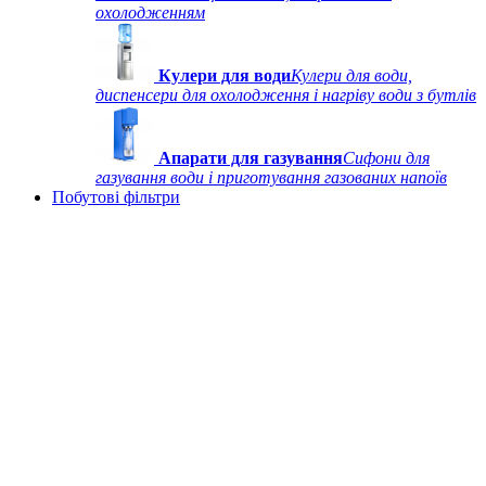
охолодженням
Кулери для води
Кулери для води,
диспенсери для охолодження і нагріву води з бутлів
Апарати для газування
Сифони для
газування води і приготування газованих напоїв
Побутові фільтри