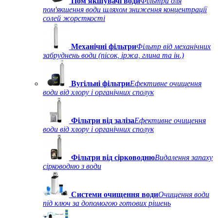
Пом'якшувачі води
Фільтри для
пом'якшення води шляхом зниження концентрації
солей жорсткості
Механічні фільтри
Фільтр від механічних
забруднень води (пісок, іржа, глина та ін.)
Вугільні фільтри
Ефективне очищення
води від хлору і органічних сполук
Фільтри від заліза
Ефективне очищення
води від хлору і органічних сполук
Фільтри від сірководню
Видалення запаху
сірководню з води
Системи очищення води
Очищення води
під ключ за допомогою готових рішень