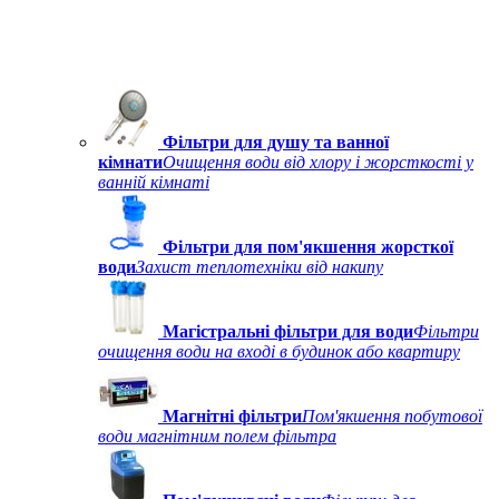
Фільтри для душу та ванної
кімнати
Очищення води від хлору і жорсткості у
ванній кімнаті
Фільтри для пом'якшення жорсткої
води
Захист теплотехніки від накипу
Магістральні фільтри для води
Фільтри
очищення води на вході в будинок або квартиру
Магнітні фільтри
Пом'якшення побутової
води магнітним полем фільтра