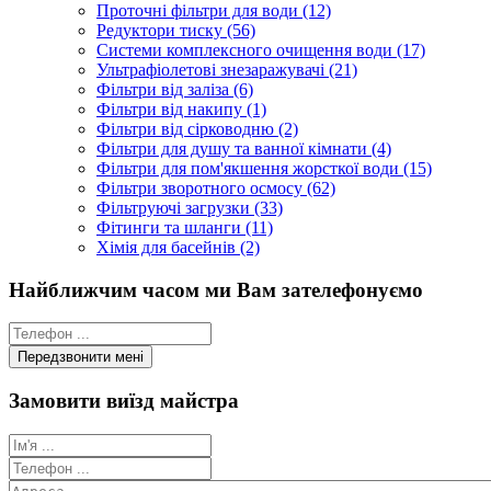
Проточні фільтри для води (12)
Редуктори тиску (56)
Системи комплексного очищення води (17)
Ультрафіолетові знезаражувачі (21)
Фільтри від заліза (6)
Фільтри від накипу (1)
Фільтри від сірководню (2)
Фільтри для душу та ванної кімнати (4)
Фільтри для пом'якшення жорсткої води (15)
Фільтри зворотного осмосу (62)
Фільтруючі загрузки (33)
Фітинги та шланги (11)
Хімія для басейнів (2)
Найближчим часом ми Вам зателефонуємо
Замовити виїзд майстра