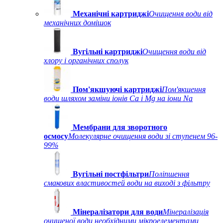
Механічні картриджі
Очищення води від
механічних домішок
Вугільні картриджі
Очищення води від
хлору і органічних сполук
Пом'якшуючі картриджі
Пом'якшення
води шляхом заміни іонів Ca і Mg на іони Na
Мембрани для зворотного
осмосу
Молекулярне очищення води зі ступенем 96-
99%
Вугільні постфільтри
Поліпшення
смакових властивостей води на виході з фільтру
Мінералізатори для води
Мінералізація
очищеної води необхідними мікроелементами