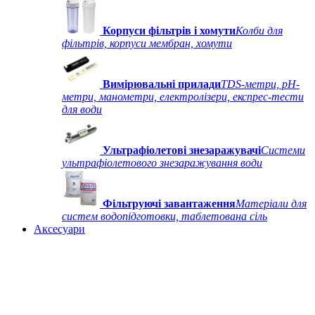
Корпуси фільтрів і хомути
Колби для
фільтрів, корпуси мембран, хомути
Вимірювальні прилади
TDS-метри, рН-
метри, манометри, електролізери, експрес-тести
для води
Ультрафіолетові знезаражувачі
Системи
ультрафіолетового знезаражування води
Фільтруючі завантаження
Матеріали для
систем водопідготовки, таблетована сіль
Аксесуари