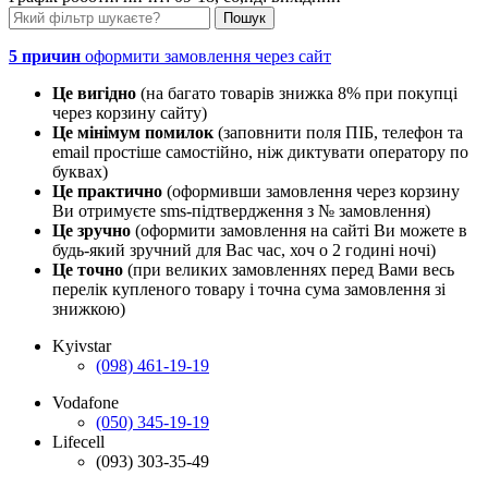
5 причин
оформити замовлення через сайт
Це вигідно
(на багато товарів знижка 8% при покупці
через корзину сайту)
Це мінімум помилок
(заповнити поля ПІБ, телефон та
email простіше самостійно, ніж диктувати оператору по
буквах)
Це практично
(оформивши замовлення через корзину
Ви отримуєте sms-підтвердження з № замовлення)
Це зручно
(оформити замовлення на сайті Ви можете в
будь-який зручний для Вас час, хоч о 2 годині ночі)
Це точно
(при великих замовленнях перед Вами весь
перелік купленого товару і точна сума замовлення зі
знижкою)
Kyivstar
(098) 461-19-19
Vodafone
(050) 345-19-19
Lifecell
(093) 303-35-49