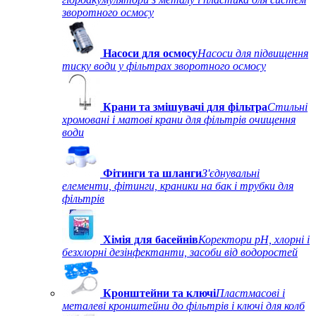
зворотного осмосу
Насоси для осмосу
Насоси для підвищення
тиску води у фільтрах зворотного осмосу
Крани та змішувачі для фільтра
Стильні
хромовані і матові крани для фільтрів очищення
води
Фітинги та шланги
З'єднувальні
елементи, фітинги, краники на бак і трубки для
фільтрів
Хімія для басейнів
Коректори рН, хлорні і
безхлорні дезінфектанти, засоби від водоростей
Кронштейни та ключі
Пластмасові і
металеві кронштейни до фільтрів і ключі для колб