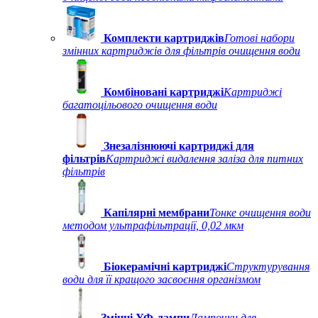
Комплекти картриджів
Готові набори
змінних картриджів для фільтрів очищення води
Комбіновані картриджі
Картриджі
багатоцільового очищення води
Знезалізнюючі картриджі для
фільтрів
Картриджі видалення заліза для питних
фільтрів
Капілярні мембрани
Тонке очищення води
методом ультрафільтрації, 0,02 мкм
Біокерамічні картриджі
Структурування
води для її кращого засвоєння організмом
Змінні УФ-лампи
Лампочки для