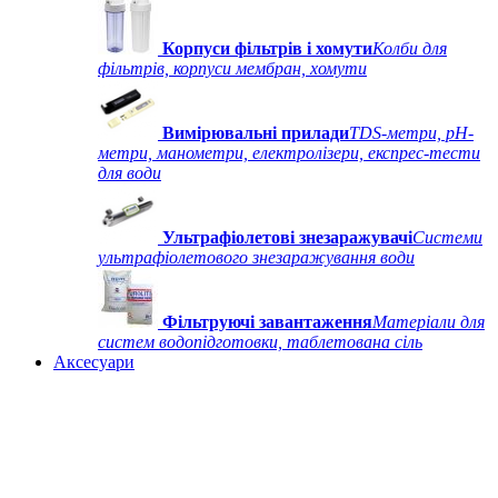
Корпуси фільтрів і хомути
Колби для
фільтрів, корпуси мембран, хомути
Вимірювальні прилади
TDS-метри, рН-
метри, манометри, електролізери, експрес-тести
для води
Ультрафіолетові знезаражувачі
Системи
ультрафіолетового знезаражування води
Фільтруючі завантаження
Матеріали для
систем водопідготовки, таблетована сіль
Аксесуари