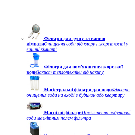
Фільтри для душу та ванної
кімнати
Очищення води від хлору і жорсткості у
ванній кімнаті
Фільтри для пом'якшення жорсткої
води
Захист теплотехніки від накипу
Магістральні фільтри для води
Фільтри
очищення води на вході в будинок або квартиру
Магнітні фільтри
Пом'якшення побутової
води магнітним полем фільтра