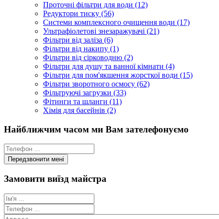
Проточні фільтри для води (12)
Редуктори тиску (56)
Системи комплексного очищення води (17)
Ультрафіолетові знезаражувачі (21)
Фільтри від заліза (6)
Фільтри від накипу (1)
Фільтри від сірководню (2)
Фільтри для душу та ванної кімнати (4)
Фільтри для пом'якшення жорсткої води (15)
Фільтри зворотного осмосу (62)
Фільтруючі загрузки (33)
Фітинги та шланги (11)
Хімія для басейнів (2)
Найближчим часом ми Вам зателефонуємо
Замовити виїзд майстра