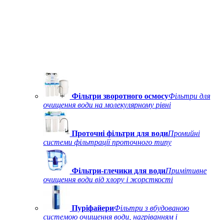
Фільтри зворотного осмосу
Фільтри для
очищення води на молекулярному рівні
Проточні фільтри для води
Промийні
системи фільтрації проточного типу
Фільтри-глечики для води
Примітивне
очищення води від хлору і жорсткості
Пуріфайери
Фільтри з вбудованою
системою очищення води, нагріванням і