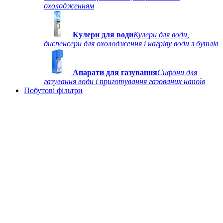
охолодженням
Кулери для води
Кулери для води,
диспенсери для охолодження і нагріву води з бутлів
Апарати для газування
Сифони для
газування води і приготування газованих напоїв
Побутові фільтри