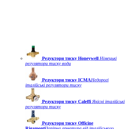
Редуктори тиску Honeywell
Німецькі
регулятори тиску води
Редуктори тиску ICMA
Недорогі
італійські регулятори тиску
Редуктори тиску Caleffi
Якісні італійські
регулятори тиску
Редуктори тиску Officine
Rigamonti
Запірна арматура від італійського