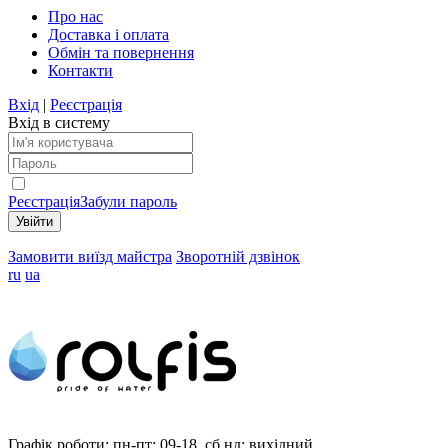
Про нас
Доставка і оплата
Обмін та повернення
Контакти
Вхід
|
Реєстрація
Вхід в систему
Реєстрація
Забули пароль
Замовити виїзд майстра
Зворотній дзвінок
ru
ua
Графік роботи:
пн-пт: 09-18, сб,нд: вихідний