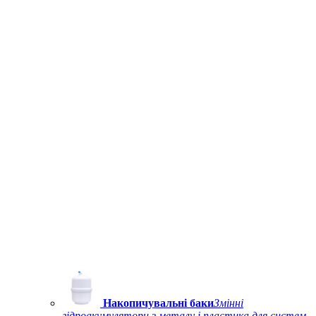
Накопичувальні баки
Змінні
гідроакумулятори з металу і пластика для систем