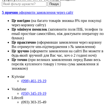
5 причин
оформити замовлення через сайт
Це вигідно
(на багато товарів знижка 8% при покупці
через корзину сайту)
Це мінімум помилок
(заповнити поля ПІБ, телефон та
email простіше самостійно, ніж диктувати оператору по
буквах)
Це практично
(оформивши замовлення через корзину
Ви отримуєте sms-підтвердження з № замовлення)
Це зручно
(оформити замовлення на сайті Ви можете в
будь-який зручний для Вас час, хоч о 2 годині ночі)
Це точно
(при великих замовленнях перед Вами весь
перелік купленого товару і точна сума замовлення зі
знижкою)
Kyivstar
(098) 461-19-19
Vodafone
(050) 345-19-19
Lifecell
(093) 303-35-49