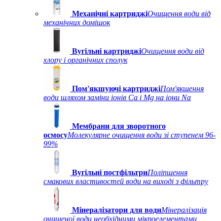
Механічні картриджі
Очищення води від
механічних домішок
Вугільні картриджі
Очищення води від
хлору і органічних сполук
Пом'якшуючі картриджі
Пом'якшення
води шляхом заміни іонів Ca і Mg на іони Na
Мембрани для зворотного
осмосу
Молекулярне очищення води зі ступенем 96-
99%
Вугільні постфільтри
Поліпшення
смакових властивостей води на виході з фільтру
Мінералізатори для води
Мінералізація
очищеної води необхідними мікроелементами