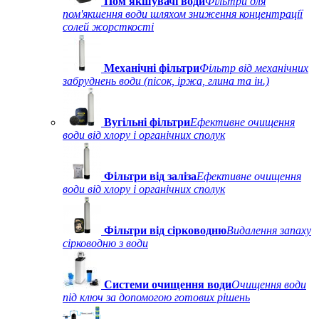
Пом'якшувачі води
Фільтри для
пом'якшення води шляхом зниження концентрації
солей жорсткості
Механічні фільтри
Фільтр від механічних
забруднень води (пісок, іржа, глина та ін.)
Вугільні фільтри
Ефективне очищення
води від хлору і органічних сполук
Фільтри від заліза
Ефективне очищення
води від хлору і органічних сполук
Фільтри від сірководню
Видалення запаху
сірководню з води
Системи очищення води
Очищення води
під ключ за допомогою готових рішень