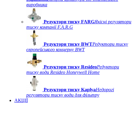
виробника
Редуктори тиску FARG
Якісні регулятори
тиску компанії F.A.R.G
Редуктори тиску BWT
Редуктори тиску
європейського концерну BWT
Редуктори тиску Resideo
Редуктори
тиску води Resideo Honeywell Home
Редуктори тиску Kaplya
Недорогі
регулятори тиску води для фільтру
АКЦІЇ