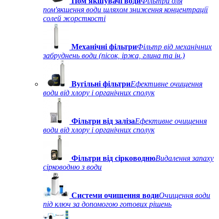
Пом'якшувачі води
Фільтри для
пом'якшення води шляхом зниження концентрації
солей жорсткості
Механічні фільтри
Фільтр від механічних
забруднень води (пісок, іржа, глина та ін.)
Вугільні фільтри
Ефективне очищення
води від хлору і органічних сполук
Фільтри від заліза
Ефективне очищення
води від хлору і органічних сполук
Фільтри від сірководню
Видалення запаху
сірководню з води
Системи очищення води
Очищення води
під ключ за допомогою готових рішень