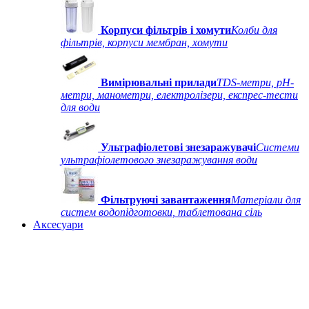
Корпуси фільтрів і хомути
Колби для
фільтрів, корпуси мембран, хомути
Вимірювальні прилади
TDS-метри, рН-
метри, манометри, електролізери, експрес-тести
для води
Ультрафіолетові знезаражувачі
Системи
ультрафіолетового знезаражування води
Фільтруючі завантаження
Матеріали для
систем водопідготовки, таблетована сіль
Аксесуари