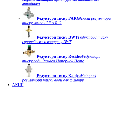
виробника
Редуктори тиску FARG
Якісні регулятори
тиску компанії F.A.R.G
Редуктори тиску BWT
Редуктори тиску
європейського концерну BWT
Редуктори тиску Resideo
Редуктори
тиску води Resideo Honeywell Home
Редуктори тиску Kaplya
Недорогі
регулятори тиску води для фільтру
АКЦІЇ