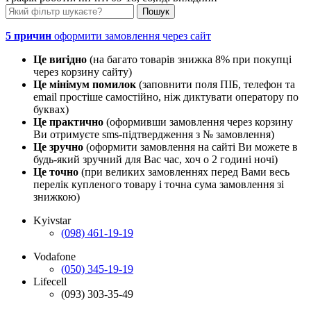
5 причин
оформити замовлення через сайт
Це вигідно
(на багато товарів знижка 8% при покупці
через корзину сайту)
Це мінімум помилок
(заповнити поля ПІБ, телефон та
email простіше самостійно, ніж диктувати оператору по
буквах)
Це практично
(оформивши замовлення через корзину
Ви отримуєте sms-підтвердження з № замовлення)
Це зручно
(оформити замовлення на сайті Ви можете в
будь-який зручний для Вас час, хоч о 2 годині ночі)
Це точно
(при великих замовленнях перед Вами весь
перелік купленого товару і точна сума замовлення зі
знижкою)
Kyivstar
(098) 461-19-19
Vodafone
(050) 345-19-19
Lifecell
(093) 303-35-49