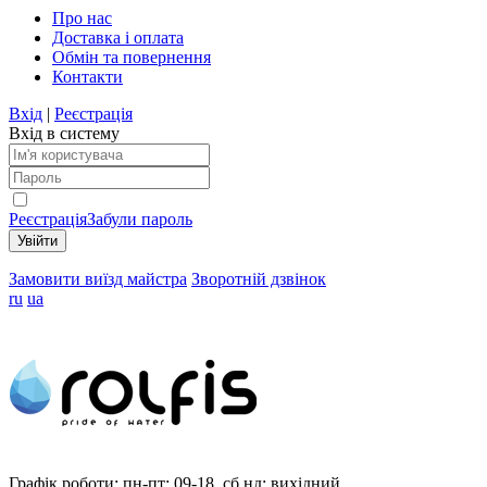
Про нас
Доставка і оплата
Обмін та повернення
Контакти
Вхід
|
Реєстрація
Вхід в систему
Реєстрація
Забули пароль
Замовити виїзд майстра
Зворотній дзвінок
ru
ua
Графік роботи:
пн-пт: 09-18, сб,нд: вихідний