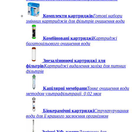
Комплекти картриджів
Готові набори
змінних картриджів для фільтрів очищення води
Комбіновані картриджі
Картриджі
багатоцільового очищення води
Знезалізнюючі картриджі для
фільтрів
Картриджі видалення заліза для питних
фільтрів
Капілярні мембрани
Тонке очищення води
методом ультрафільтрації, 0,02 мкм
Біокерамічні картриджі
Структурування
води для її кращого засвоєння організмом
Змінні УФ-лампи
Лампочки для