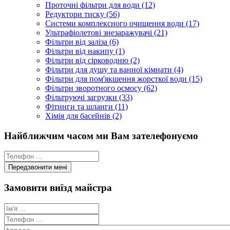
Проточні фільтри для води (12)
Редуктори тиску (56)
Системи комплексного очищення води (17)
Ультрафіолетові знезаражувачі (21)
Фільтри від заліза (6)
Фільтри від накипу (1)
Фільтри від сірководню (2)
Фільтри для душу та ванної кімнати (4)
Фільтри для пом'якшення жорсткої води (15)
Фільтри зворотного осмосу (62)
Фільтруючі загрузки (33)
Фітинги та шланги (11)
Хімія для басейнів (2)
Найближчим часом ми Вам зателефонуємо
Замовити виїзд майстра