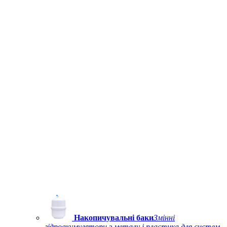
Накопичувальні баки
Змінні
гідроакумулятори з металу і пластика для систем