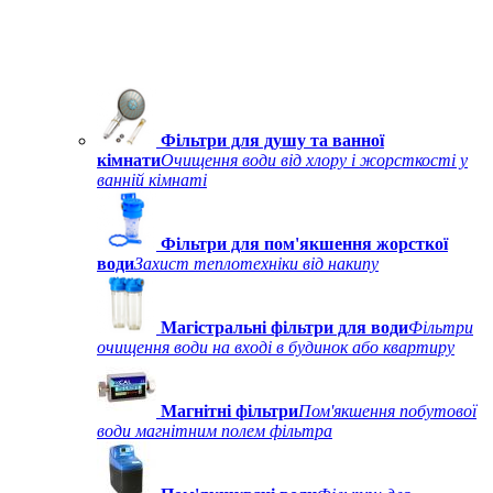
Фільтри для душу та ванної
кімнати
Очищення води від хлору і жорсткості у
ванній кімнаті
Фільтри для пом'якшення жорсткої
води
Захист теплотехніки від накипу
Магістральні фільтри для води
Фільтри
очищення води на вході в будинок або квартиру
Магнітні фільтри
Пом'якшення побутової
води магнітним полем фільтра