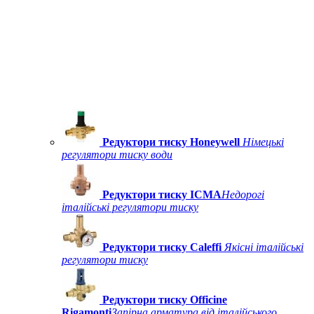
Редуктори тиску Honeywell
Німецькі
регулятори тиску води
Редуктори тиску ICMA
Недорогі
італійські регулятори тиску
Редуктори тиску Caleffi
Якісні італійські
регулятори тиску
Редуктори тиску Officine
Rigamonti
Запірна арматура від італійського