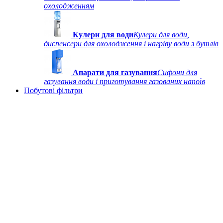
охолодженням
Кулери для води
Кулери для води,
диспенсери для охолодження і нагріву води з бутлів
Апарати для газування
Сифони для
газування води і приготування газованих напоїв
Побутові фільтри