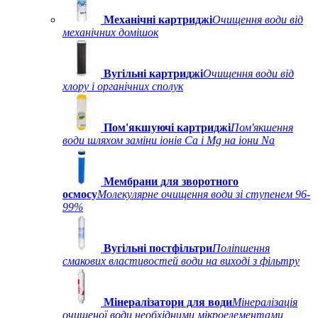
Механічні картриджі
Очищення води від
механічних домішок
Вугільні картриджі
Очищення води від
хлору і органічних сполук
Пом'якшуючі картриджі
Пом'якшення
води шляхом заміни іонів Ca і Mg на іони Na
Мембрани для зворотного
осмосу
Молекулярне очищення води зі ступенем 96-
99%
Вугільні постфільтри
Поліпшення
смакових властивостей води на виході з фільтру
Мінералізатори для води
Мінералізація
очищеної води необхідними мікроелементами