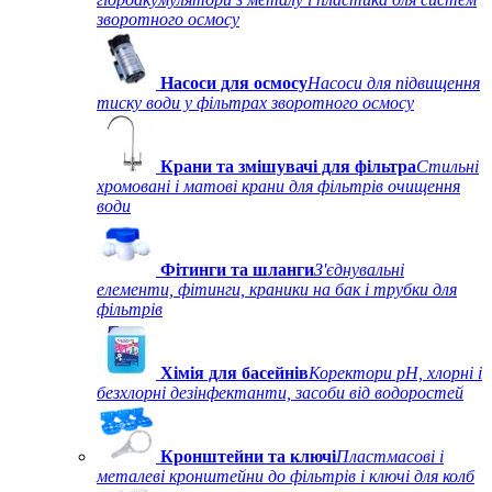
зворотного осмосу
Насоси для осмосу
Насоси для підвищення
тиску води у фільтрах зворотного осмосу
Крани та змішувачі для фільтра
Стильні
хромовані і матові крани для фільтрів очищення
води
Фітинги та шланги
З'єднувальні
елементи, фітинги, краники на бак і трубки для
фільтрів
Хімія для басейнів
Коректори рН, хлорні і
безхлорні дезінфектанти, засоби від водоростей
Кронштейни та ключі
Пластмасові і
металеві кронштейни до фільтрів і ключі для колб