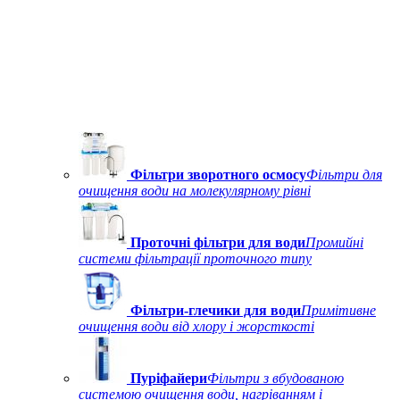
Фільтри зворотного осмосу
Фільтри для
очищення води на молекулярному рівні
Проточні фільтри для води
Промийні
системи фільтрації проточного типу
Фільтри-глечики для води
Примітивне
очищення води від хлору і жорсткості
Пуріфайери
Фільтри з вбудованою
системою очищення води, нагріванням і