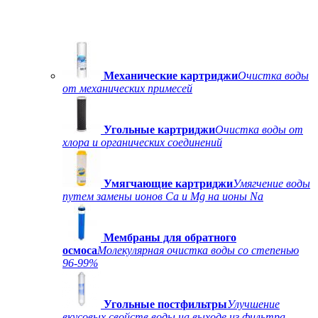
Механические картриджи
Очистка воды
от механических примесей
Угольные картриджи
Очистка воды от
хлора и органических соединений
Умягчающие картриджи
Умягчение воды
путем замены ионов Ca и Mg на ионы Na
Мембраны для обратного
осмоса
Молекулярная очистка воды со степенью
96-99%
Угольные постфильтры
Улучшение
вкусовых свойств воды на выходе из фильтра