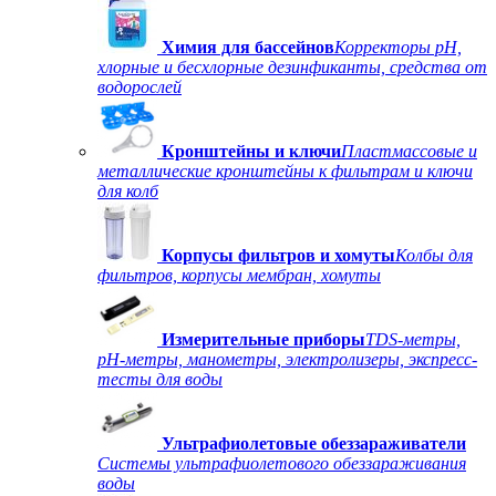
Химия для бассейнов
Корректоры рН,
хлорные и бесхлорные дезинфиканты, средства от
водорослей
Кронштейны и ключи
Пластмассовые и
металлические кронштейны к фильтрам и ключи
для колб
Корпусы фильтров и хомуты
Колбы для
фильтров, корпусы мембран, хомуты
Измерительные приборы
TDS-метры,
рН-метры, манометры, электролизеры, экспресс-
тесты для воды
Ультрафиолетовые обеззараживатели
Системы ультрафиолетового обеззараживания
воды