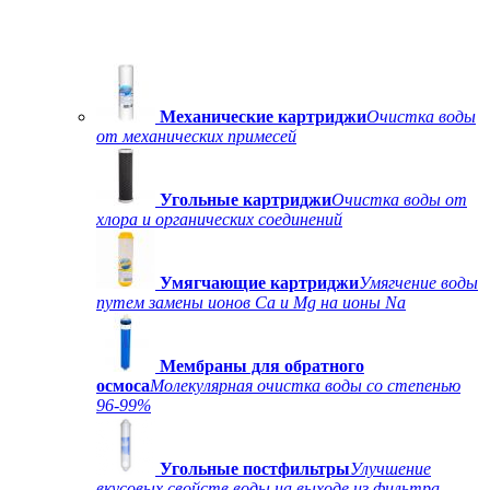
Механические картриджи
Очистка воды
от механических примесей
Угольные картриджи
Очистка воды от
хлора и органических соединений
Умягчающие картриджи
Умягчение воды
путем замены ионов Ca и Mg на ионы Na
Мембраны для обратного
осмоса
Молекулярная очистка воды со степенью
96-99%
Угольные постфильтры
Улучшение
вкусовых свойств воды на выходе из фильтра