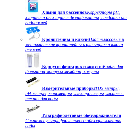
Химия для бассейнов
Корректоры рН,
хлорные и бесхлорные дезинфиканты, средства от
водорослей
Кронштейны и ключи
Пластмассовые и
металлические кронштейны к фильтрам и ключи
для колб
Корпусы фильтров и хомуты
Колбы для
фильтров, корпусы мембран, хомуты
Измерительные приборы
TDS-метры,
рН-метры, манометры, электролизеры, экспресс-
тесты для воды
Ультрафиолетовые обеззараживатели
Системы ультрафиолетового обеззараживания
воды