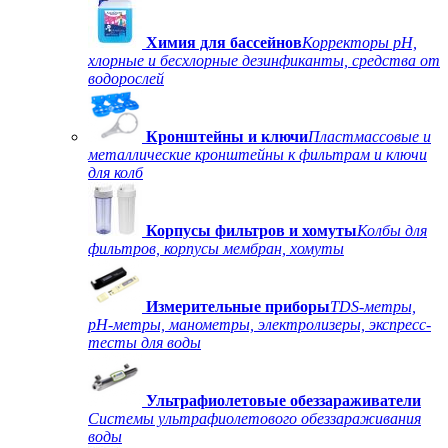
Химия для бассейнов
Корректоры рН,
хлорные и бесхлорные дезинфиканты, средства от
водорослей
Кронштейны и ключи
Пластмассовые и
металлические кронштейны к фильтрам и ключи
для колб
Корпусы фильтров и хомуты
Колбы для
фильтров, корпусы мембран, хомуты
Измерительные приборы
TDS-метры,
рН-метры, манометры, электролизеры, экспресс-
тесты для воды
Ультрафиолетовые обеззараживатели
Системы ультрафиолетового обеззараживания
воды