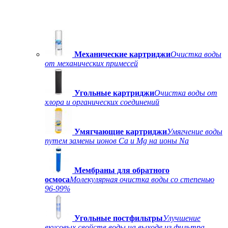
Механические картриджи
Очистка воды
от механических примесей
Угольные картриджи
Очистка воды от
хлора и органических соединений
Умягчающие картриджи
Умягчение воды
путем замены ионов Ca и Mg на ионы Na
Мембраны для обратного
осмоса
Молекулярная очистка воды со степенью
96-99%
Угольные постфильтры
Улучшение
вкусовых свойств воды на выходе из фильтра