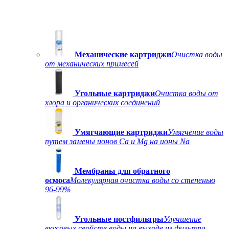
Механические картриджи
Очистка воды
от механических примесей
Угольные картриджи
Очистка воды от
хлора и органических соединений
Умягчающие картриджи
Умягчение воды
путем замены ионов Ca и Mg на ионы Na
Мембраны для обратного
осмоса
Молекулярная очистка воды со степенью
96-99%
Угольные постфильтры
Улучшение
вкусовых свойств воды на выходе из фильтра