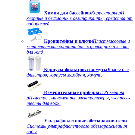
Химия для бассейнов
Корректоры рН,
хлорные и бесхлорные дезинфиканты, средства от
водорослей
Кронштейны и ключи
Пластмассовые и
металлические кронштейны к фильтрам и ключи
для колб
Корпусы фильтров и хомуты
Колбы для
фильтров, корпусы мембран, хомуты
Измерительные приборы
TDS-метры,
рН-метры, манометры, электролизеры, экспресс-
тесты для воды
Ультрафиолетовые обеззараживатели
Системы ультрафиолетового обеззараживания
воды