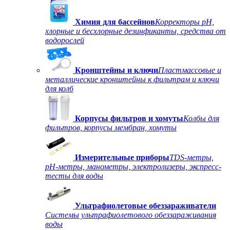
Химия для бассейнов
Корректоры рН,
хлорные и бесхлорные дезинфиканты, средства от
водорослей
Кронштейны и ключи
Пластмассовые и
металлические кронштейны к фильтрам и ключи
для колб
Корпусы фильтров и хомуты
Колбы для
фильтров, корпусы мембран, хомуты
Измерительные приборы
TDS-метры,
рН-метры, манометры, электролизеры, экспресс-
тесты для воды
Ультрафиолетовые обеззараживатели
Системы ультрафиолетового обеззараживания
воды