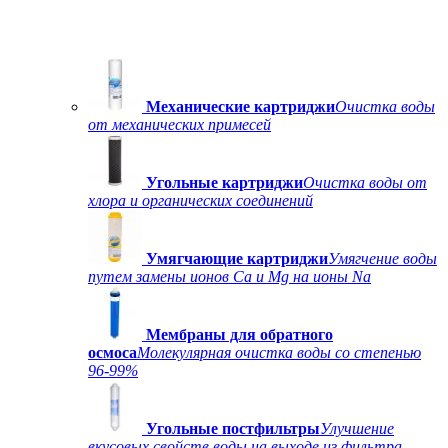
Механические картриджи
Очистка воды
от механических примесей
Угольные картриджи
Очистка воды от
хлора и органических соединений
Умягчающие картриджи
Умягчение воды
путем замены ионов Ca и Mg на ионы Na
Мембраны для обратного
осмоса
Молекулярная очистка воды со степенью
96-99%
Угольные постфильтры
Улучшение
вкусовых свойств воды на выходе из фильтра